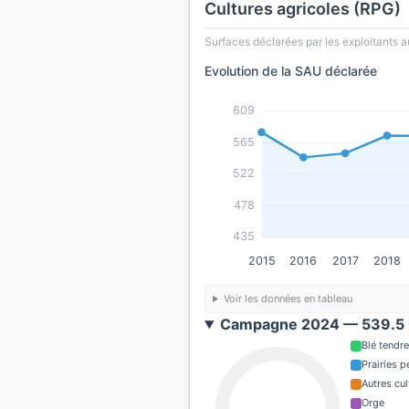
Cultures agricoles (RPG)
Surfaces déclarées par les exploitants a
Evolution de la SAU déclarée
609
565
522
478
435
2015
2016
2017
2018
Voir les données en tableau
Campagne 2024 — 539.5 
Blé tendre
Prairies 
Autres cul
Orge