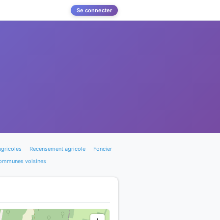
Se connecter
agricoles
Recensement agricole
Foncier
ommunes voisines