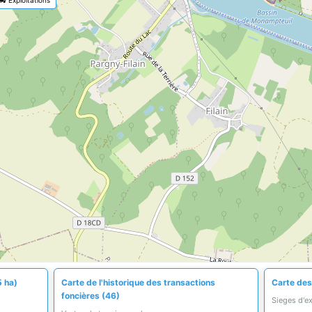
5 ha)
Carte de l'historique des transactions
Carte des 
foncières (46)
Sieges d'e