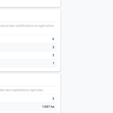
ures et des certifications en agriculture
5
2
2
1
le des exploitations agricoles.
3
1 067 ha