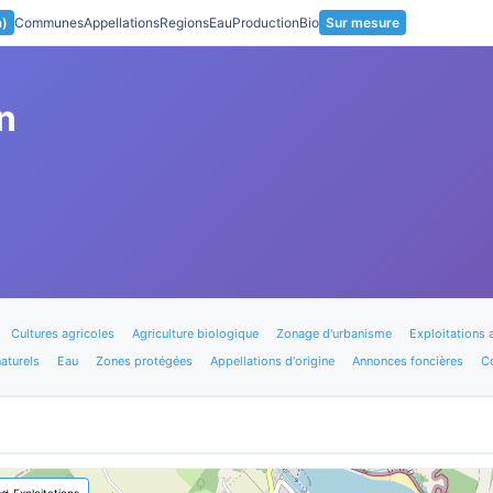
a)
Communes
Appellations
Regions
Eau
Production
Bio
Sur mesure
n
Cultures agricoles
Agriculture biologique
Zonage d'urbanisme
Exploitations 
aturels
Eau
Zones protégées
Appellations d'origine
Annonces foncières
C
🚜 Exploitations