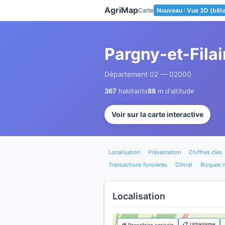
Panneau de gestion des cookies
AgriMap
Carte
Nouveau : Vue 3D (bêt
Pargny-et-Filai
Département 02 — 02000
367
habitants
88
m d'altitude
Voir sur la carte interactive
Localisation
Présentation
Chiffres clés
Transactions foncières
Climat
Risques n
Localisation
📋 Urbanisme
🌾 Parcellaire agricole