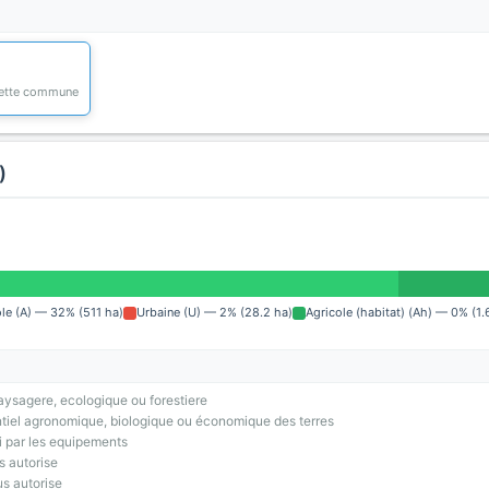
 cette commune
)
ole (A) — 32% (511 ha)
Urbaine (U) — 2% (28.2 ha)
Agricole (habitat) (Ah) — 0% (1.
ysagere, ecologique ou forestiere
tiel agronomique, biologique ou économique des terres
i par les equipements
s autorise
us autorise