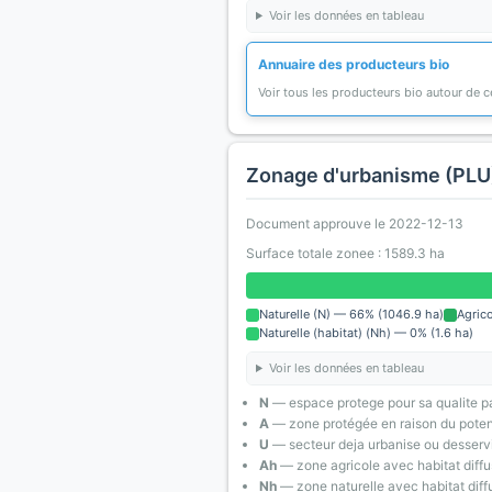
Voir les données en tableau
Annuaire des producteurs bio
Voir tous les producteurs bio autour de
Zonage d'urbanisme (PLU
Document approuve le 2022-12-13
Surface totale zonee : 1589.3 ha
Naturelle (N) — 66% (1046.9 ha)
Agric
Naturelle (habitat) (Nh) — 0% (1.6 ha)
Voir les données en tableau
N
— espace protege pour sa qualite pa
A
— zone protégée en raison du poten
U
— secteur deja urbanise ou desserv
Ah
— zone agricole avec habitat diffu
Nh
— zone naturelle avec habitat diff