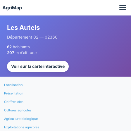
Panneau de gestion des cookies
AgriMap
Les Autels
Département 02 — 02360
62
habitants
207
m d'altitude
Voir sur la carte interactive
Localisation
Présentation
Chiffres clés
Cultures agricoles
Agriculture biologique
Exploitations agricoles