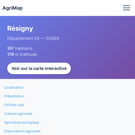
Panneau de gestion des cookies
AgriMap
Résigny
Département 02 — 02360
157
habitants
179
m d'altitude
Voir sur la carte interactive
Localisation
Présentation
Chiffres clés
Cultures agricoles
Agriculture biologique
Exploitations agricoles