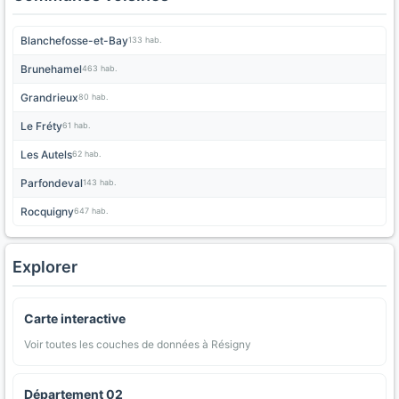
Blanchefosse-et-Bay
133 hab.
Brunehamel
463 hab.
Grandrieux
80 hab.
Le Fréty
61 hab.
Les Autels
62 hab.
Parfondeval
143 hab.
Rocquigny
647 hab.
Explorer
Carte interactive
Voir toutes les couches de données à Résigny
Département 02