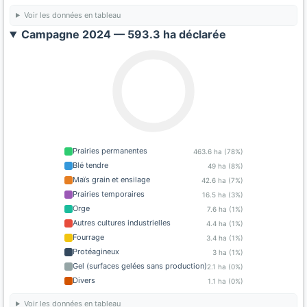
Voir les données en tableau
Campagne 2024 — 593.3 ha déclarée
Prairies permanentes
463.6 ha (78%)
Blé tendre
49 ha (8%)
Maïs grain et ensilage
42.6 ha (7%)
Prairies temporaires
16.5 ha (3%)
Orge
7.6 ha (1%)
Autres cultures industrielles
4.4 ha (1%)
Fourrage
3.4 ha (1%)
Protéagineux
3 ha (1%)
Gel (surfaces gelées sans production)
2.1 ha (0%)
Divers
1.1 ha (0%)
Voir les données en tableau