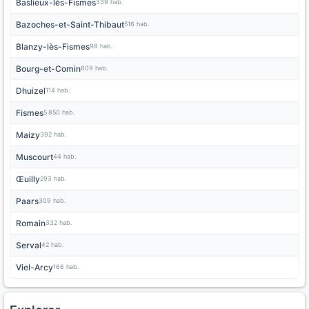
Baslieux-lès-Fismes
339 hab.
Bazoches-et-Saint-Thibaut
516 hab.
Blanzy-lès-Fismes
98 hab.
Bourg-et-Comin
809 hab.
Dhuizel
114 hab.
Fismes
5 850 hab.
Maizy
392 hab.
Muscourt
44 hab.
Œuilly
293 hab.
Paars
309 hab.
Romain
332 hab.
Serval
42 hab.
Viel-Arcy
166 hab.