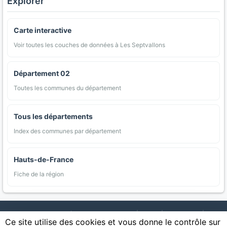
Explorer
Carte interactive
Voir toutes les couches de données à Les Septvallons
Département 02
Toutes les communes du département
Tous les départements
Index des communes par département
Hauts-de-France
Fiche de la région
AgriMap — Données agricoles ouvertes
|
Carte
|
Communes
|
Ce site utilise des cookies et vous donne le contrôle sur
Appellations
|
Regions
|
Cultures
|
Zones protégées
|
Forets
|