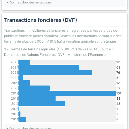
Voir les données en tableau
Transactions foncières (DVF)
Transactions immobilieres et foncieres enregistrees par les services de
publicite fonciere (actes notaries). Seules les transactions portant sur des
terrains de plus de 5 000 m² (0,5 ha) a vocation agricole sont retenues.
398 ventes de terrains agricoles (≥ 5 000 m²) depuis 2014. Source :
Demandes de Valeurs Foncieres (DVF), Ministère de l'Economie.
2025
12
2024
63
2023
76
2022
5
2021
12
2020
32
2019
101
2018
38
2017
48
2016
1
2015
2
2014
8
Voir les données en tableau