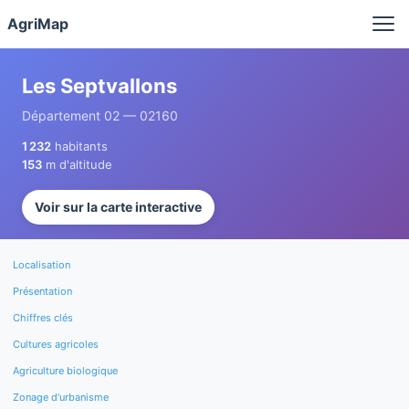
Panneau de gestion des cookies
AgriMap
Les Septvallons
Département 02 — 02160
1 232
habitants
153
m d'altitude
Voir sur la carte interactive
Localisation
Présentation
Chiffres clés
Cultures agricoles
Agriculture biologique
Zonage d'urbanisme