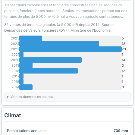
Transactions immobilieres et foncieres enregistrees par les services de
publicite fonciere (actes notaries). Seules les transactions portant sur des
terrains de plus de 5 000 m² (0,5 ha) a vocation agricole sont retenues.
82 ventes de terrains agricoles (≥ 5 000 m²) depuis 2014. Source :
Demandes de Valeurs Foncieres (DVF), Ministère de l'Economie.
2025
5
2024
18
2023
23
2021
1
2020
14
2019
3
2018
13
2017
1
2015
1
2014
3
Voir les données en tableau
Climat
Precipitations annuelles
739 mm