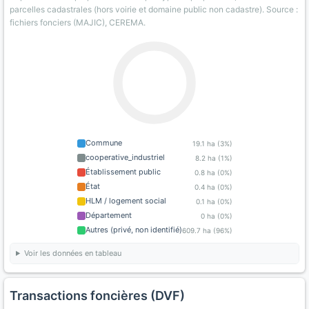
parcelles cadastrales (hors voirie et domaine public non cadastre). Source :
fichiers fonciers (MAJIC), CEREMA.
Commune
19.1 ha (3%)
cooperative_industriel
8.2 ha (1%)
Établissement public
0.8 ha (0%)
État
0.4 ha (0%)
HLM / logement social
0.1 ha (0%)
Département
0 ha (0%)
Autres (privé, non identifié)
609.7 ha (96%)
Voir les données en tableau
Transactions foncières (DVF)