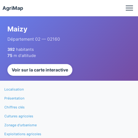
Panneau de gestion des cookies
AgriMap
Maizy
Département 02 — 02160
392
habitants
75
m d'altitude
Voir sur la carte interactive
Localisation
Présentation
Chiffres clés
Cultures agricoles
Zonage d'urbanisme
Exploitations agricoles