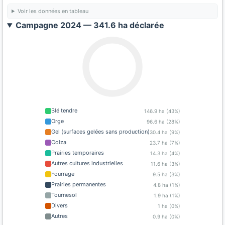
Voir les données en tableau
Campagne 2024 — 341.6 ha déclarée
Blé tendre
146.9 ha (43%)
Orge
96.6 ha (28%)
Gel (surfaces gelées sans production)
30.4 ha (9%)
Colza
23.7 ha (7%)
Prairies temporaires
14.3 ha (4%)
Autres cultures industrielles
11.6 ha (3%)
Fourrage
9.5 ha (3%)
Prairies permanentes
4.8 ha (1%)
Tournesol
1.9 ha (1%)
Divers
1 ha (0%)
Autres
0.9 ha (0%)