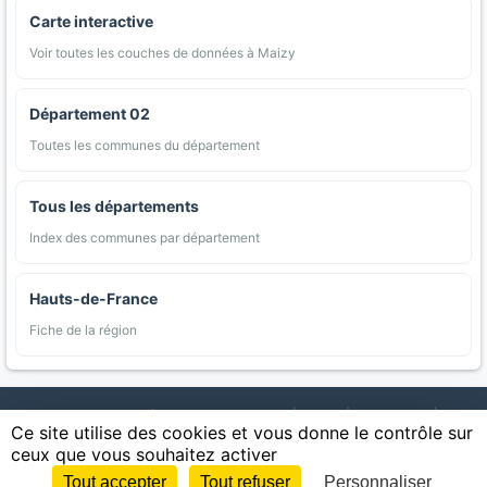
Carte interactive
Voir toutes les couches de données à Maizy
Département 02
Toutes les communes du département
Tous les départements
Index des communes par département
Hauts-de-France
Fiche de la région
AgriMap — Données agricoles ouvertes
|
Carte
|
Communes
|
Ce site utilise des cookies et vous donne le contrôle sur
Appellations
|
Regions
|
Cultures
|
Zones protégées
|
Forets
|
ceux que vous souhaitez activer
Littoral
|
Espaces naturels
|
Statistiques
|
Contact
|
Mentions légales
|
Confidentialite
|
CGU
|
CGV
|
Cookies
Tout accepter
Tout refuser
Personnaliser