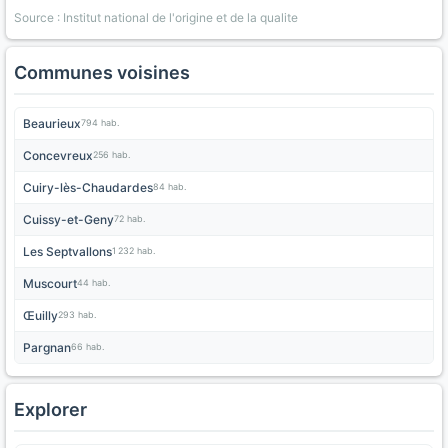
Source : Institut national de l'origine et de la qualite
Communes voisines
Beaurieux
794 hab.
Concevreux
256 hab.
Cuiry-lès-Chaudardes
84 hab.
Cuissy-et-Geny
72 hab.
Les Septvallons
1 232 hab.
Muscourt
44 hab.
Œuilly
293 hab.
Pargnan
66 hab.
Explorer