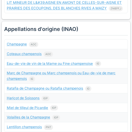
LIT MINEUR DE L&#39;AISNE EN AMONT DE CELLES-SUR-AISNE ET
PRAIRIES DES ECOUPONS, DES BLANCHES RIVES A MAIZY
ZNIEFF_I
Appellations d'origine (INAO)
Champagne
AOC
Coteaux champenois
AOC
Eau-de-vie de vin de la Marne ou Fine champenoise
IG
Marc de Champagne ou Marc champenois ou Eau-de-vie de marc
champenois
IG
Ratafia de Champagne ou Ratafia champenois
IG
Haricot de Soissons
IGP
Miel de tilleul de Picardie
IGP
Volailles de la Champagne
IGP
Lentillon champenois
PNT