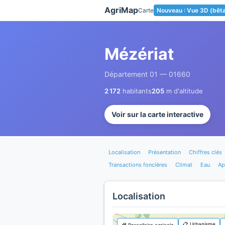
Panneau de gestion des cookies
AgriMap
Carte
Nouveau : Vue 3D (bêt
Mézériat
Département 01 — 01660
2 172
habitants
205
m d'altitude
Voir sur la carte interactive
Localisation
Présentation
Chiffres clés
Transactions foncières
Climat
Eau
Ap
Localisation
📋 Urbanisme
🌾 Parcellaire agricole