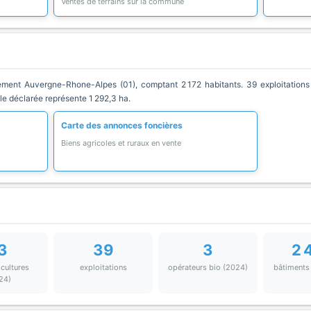
Ventes de terrains sur la commune
ent Auvergne-Rhone-Alpes (01), comptant 2 172 habitants. 39 exploitations 
ole déclarée représente 1 292,3 ha.
Carte des annonces foncières
Biens agricoles et ruraux en vente
3
39
3
2 
 cultures
exploitations
opérateurs bio (2024)
bâtiments
24)