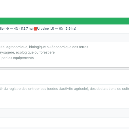
lle (N) — 4% (112.7 ha)
Urbaine (U) — 0% (3.9 ha)
tiel agronomique, biologique ou économique des terres
ysagere, ecologique ou forestiere
i par les equipements
ir du registre des entreprises (codes d’activite agricole), des declarations de cult