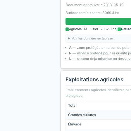
Document approuve le 2019-05-10
Surface totale zonee : 3069.4 ha
Agricole (A) — 96% (2952.8 ha)
Nature
Voir les données en tableau
A
— zone protégée en raison du poten
N
— espace protege pour sa qualite pa
U
— secteur deja urbanise ou desserv
Exploitations agricoles
Etablissements agricoles identifies a part
biologique.
Total
Grandes cultures
Élevage