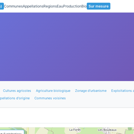
a)
Communes
Appellations
Regions
Eau
Production
Bio
Sur mesure
Cultures agricoles
Agriculture biologique
Zonage d'urbanisme
Exploitations 
pellations d'origine
Communes voisines
🚜 Exploitations