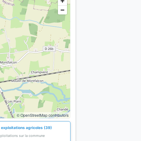
© OpenStreetMap contributors
 exploitations agricoles (39)
xploitations sur la commune