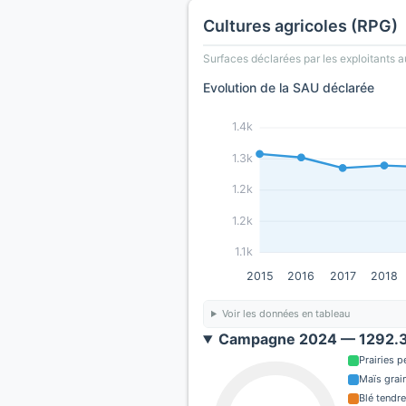
Cultures agricoles (RPG)
Surfaces déclarées par les exploitants a
Evolution de la SAU déclarée
1.4k
1.3k
1.2k
1.2k
1.1k
2015
2016
2017
2018
Voir les données en tableau
Campagne 2024 — 1292.3 
Prairies 
Maïs grain
Blé tendre