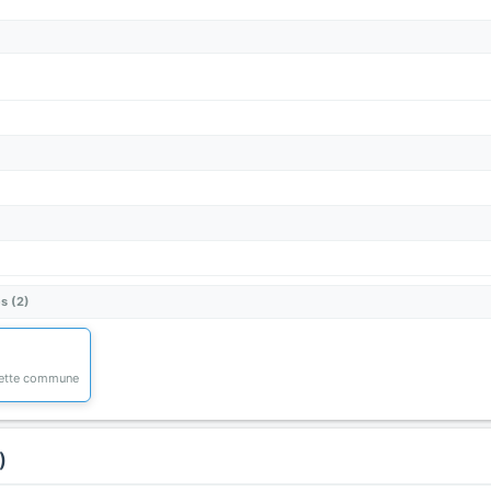
s (2)
 cette commune
)