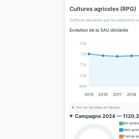
Cultures agricoles (RPG)
Surfaces déclarées par les exploitants a
Evolution de la SAU déclarée
1.2k
1.1k
1.1k
1.0k
944
2015
2016
2017
2018
Voir les données en tableau
Campagne 2024 — 1120.2 
Blé tendre
Maïs grain
Prairies 