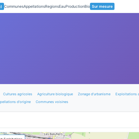
a)
Communes
Appellations
Regions
Eau
Production
Bio
Sur mesure
Cultures agricoles
Agriculture biologique
Zonage d'urbanisme
Exploitations 
pellations d'origine
Communes voisines
🚜 Exploitations