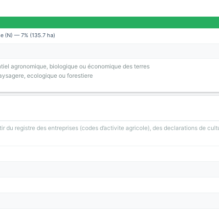
le (N) — 7% (135.7 ha)
tiel agronomique, biologique ou économique des terres
ysagere, ecologique ou forestiere
ir du registre des entreprises (codes d’activite agricole), des declarations de cult