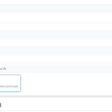
s (1)
 cette commune
)