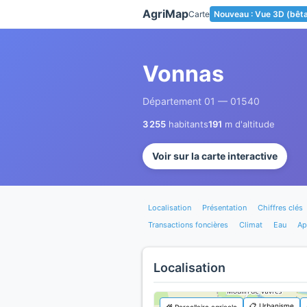
Panneau de gestion des cookies
AgriMap
Carte
Nouveau : Vue 3D (bêt
Vonnas
Département 01 — 01540
3 255
habitants
191
m d'altitude
Voir sur la carte interactive
Localisation
Présentation
Chiffres clés
Transactions foncières
Climat
Eau
Ap
Localisation
📋 Urbanisme
🌾 Parcellaire agricole