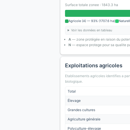
Surface totale zonee : 1843.3 ha
Agricole (A) — 93% (1707.6 ha)
Naturel
Voir les données en tableau
A
— zone protégée en raison du poten
N
— espace protege pour sa qualite pa
Exploitations agricoles
Etablissements agricoles identifies a part
biologique.
Total
Élevage
Grandes cultures
Agriculture générale
Polyculture-élevage