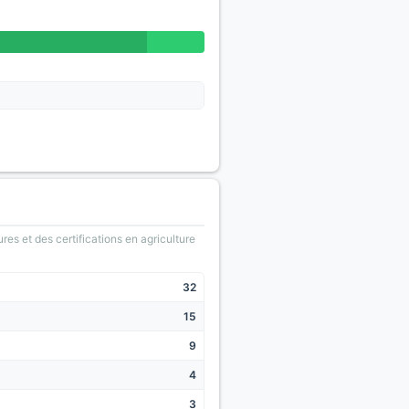
ures et des certifications en agriculture
32
15
9
4
3