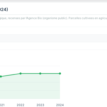
024)
gique, recenses par l’Agence Bio (organisme public). Parcelles cultivees en agricu
021
2022
2023
2024