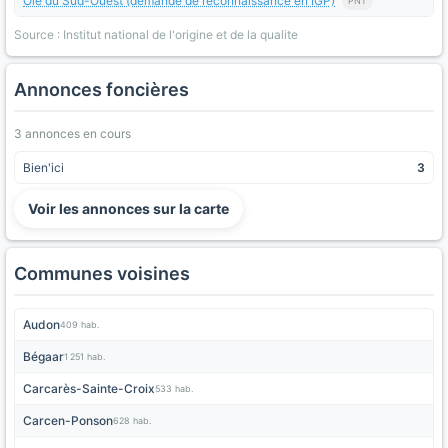
Oie du Sud-Ouest (demande de reconnaissance en IGP)
PNT
Source : Institut national de l'origine et de la qualite
Annonces foncières
3 annonces en cours
Bien'ici
3
Voir les annonces sur la carte
Communes voisines
Audon
409 hab.
Bégaar
1 251 hab.
Carcarès-Sainte-Croix
533 hab.
Carcen-Ponson
628 hab.