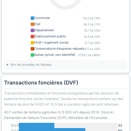
Commune
78.2 ha (3%)
État
16.2 ha (1%)
Département
8.7 ha (0%)
Établissement public
6.4 ha (0%)
HLM / logement social
3.7 ha (0%)
Conservatoire d'espaces naturels
0.5 ha (0%)
Autres (privé, non identifié)
2755.1 ha (96%)
Voir les données en tableau
Transactions foncières (DVF)
Transactions immobilieres et foncieres enregistrees par les services de
publicite fonciere (actes notaries). Seules les transactions portant sur des
terrains de plus de 5 000 m² (0,5 ha) a vocation agricole sont retenues.
407 ventes de terrains agricoles (≥ 5 000 m²) depuis 2014. Source :
Demandes de Valeurs Foncieres (DVF), Ministère de l'Economie.
2025
32
2024
60