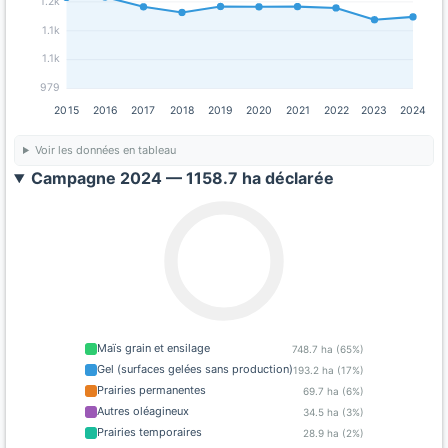
1.2k
1.1k
1.1k
979
2015
2016
2017
2018
2019
2020
2021
2022
2023
2024
Voir les données en tableau
Campagne 2024 — 1158.7 ha déclarée
Maïs grain et ensilage
748.7 ha (65%)
Gel (surfaces gelées sans production)
193.2 ha (17%)
Prairies permanentes
69.7 ha (6%)
Autres oléagineux
34.5 ha (3%)
Prairies temporaires
28.9 ha (2%)