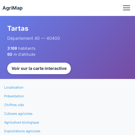
Panneau de gestion des cookies
AgriMap
Tartas
Département 40 — 40400
3 169
habitants
60
m d'altitude
Voir sur la carte interactive
Localisation
Présentation
Chiffres clés
Cultures agricoles
Agriculture biologique
Exploitations agricoles