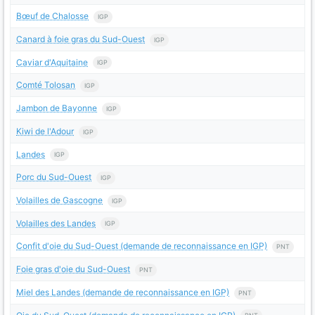
Bœuf de Chalosse
IGP
Canard à foie gras du Sud-Ouest
IGP
Caviar d'Aquitaine
IGP
Comté Tolosan
IGP
Jambon de Bayonne
IGP
Kiwi de l'Adour
IGP
Landes
IGP
Porc du Sud-Ouest
IGP
Volailles de Gascogne
IGP
Volailles des Landes
IGP
Confit d'oie du Sud-Ouest (demande de reconnaissance en IGP)
PNT
Foie gras d'oie du Sud-Ouest
PNT
Miel des Landes (demande de reconnaissance en IGP)
PNT