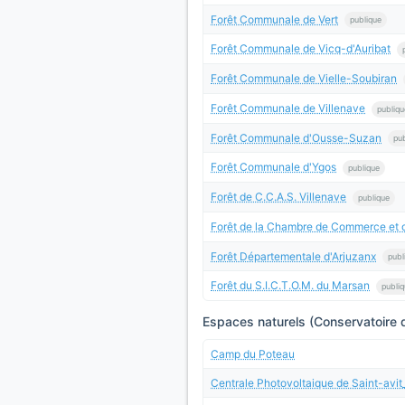
Forêt Communale de Vert
publique
Forêt Communale de Vicq-d'Auribat
Forêt Communale de Vielle-Soubiran
Forêt Communale de Villenave
publiqu
Forêt Communale d'Ousse-Suzan
pu
Forêt Communale d'Ygos
publique
Forêt de C.C.A.S. Villenave
publique
Forêt de la Chambre de Commerce et d
Forêt Départementale d'Arjuzanx
publ
Forêt du S.I.C.T.O.M. du Marsan
publi
Espaces naturels (Conservatoire d
Camp du Poteau
Centrale Photovoltaique de Saint-avi