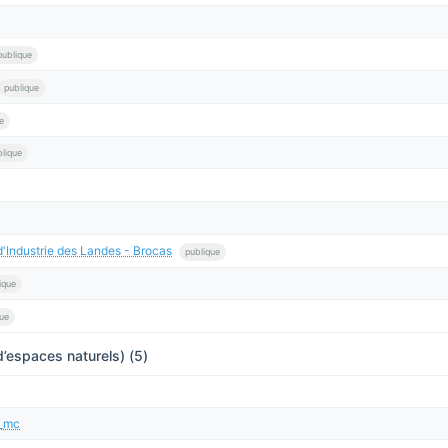
publique
publique
e
blique
'Industrie des Landes - Brocas
publique
ique
que
’espaces naturels) (5)
t_mc