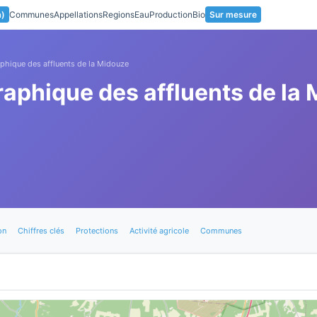
a)
Communes
Appellations
Regions
Eau
Production
Bio
Sur mesure
phique des affluents de la Midouze
aphique des affluents de la
on
Chiffres clés
Protections
Activité agricole
Communes