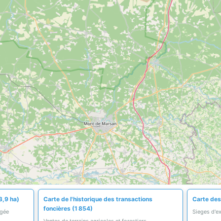
3,9 ha)
Carte de l'historique des transactions
Carte des
foncières (1 854)
égée
Sieges d'ex