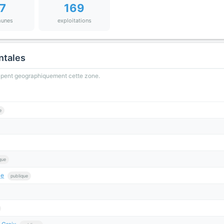
7
169
unes
exploitations
ntales
oupent geographiquement cette zone.
e
que
ce
publique