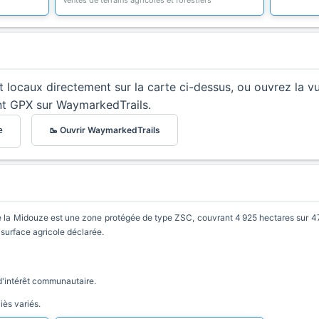
Ventes de terrains agricoles et forestiers
et locaux directement sur la carte ci-dessus, ou ouvrez la v
nt GPX sur WaymarkedTrails.
🥾 Ouvrir WaymarkedTrails
e
 la Midouze est une zone protégée de type ZSC, couvrant 4 925 hectares sur 4
 surface agricole déclarée.
d'intérêt communautaire.
ès variés.