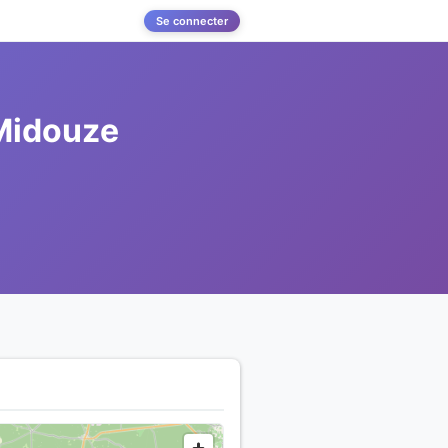
Se connecter
 Midouze