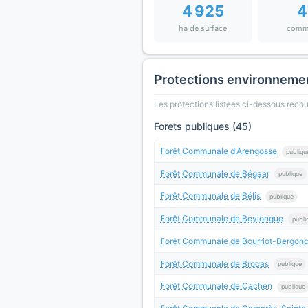
4 925
4
ha de surface
comm
Protections environneme
Les protections listees ci-dessous rec
Forets publiques (45)
Forêt Communale d'Arengosse
publiqu
Forêt Communale de Bégaar
publique
Forêt Communale de Bélis
publique
Forêt Communale de Beylongue
publi
Forêt Communale de Bourriot-Bergon
Forêt Communale de Brocas
publique
Forêt Communale de Cachen
publique