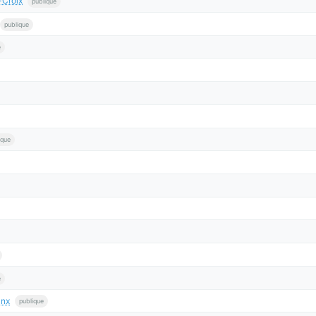
-Croix
publique
publique
e
ique
e
anx
publique