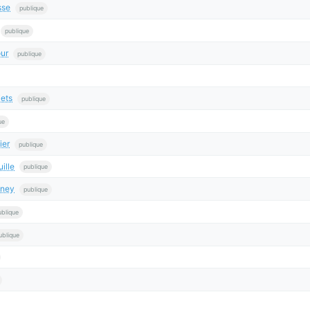
sse
publique
publique
ur
publique
ets
publique
ue
ier
publique
ille
publique
Oney
publique
ublique
ublique