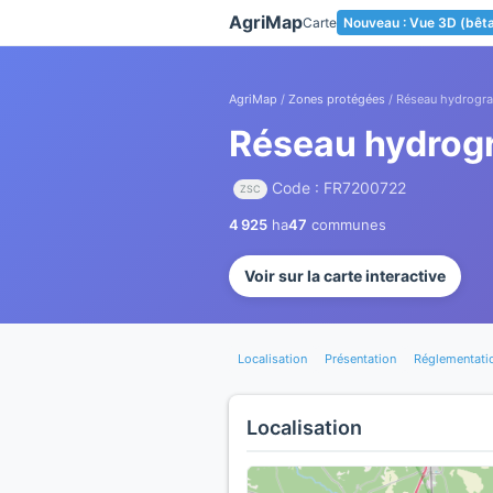
Panneau de gestion des cookies
AgriMap
Carte
Nouveau : Vue 3D (bêt
AgriMap
/
Zones protégées
/ Réseau hydrogra
Réseau hydrogr
Code : FR7200722
ZSC
4 925
ha
47
communes
Voir sur la carte interactive
Localisation
Présentation
Réglementati
Localisation