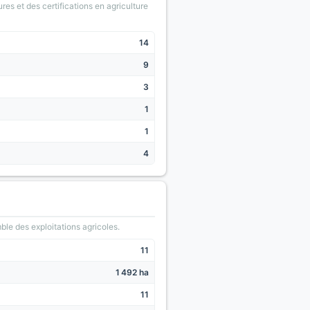
ures et des certifications en agriculture
14
9
3
1
1
4
le des exploitations agricoles.
11
1 492 ha
11