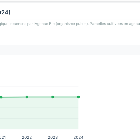
024)
gique, recenses par l’Agence Bio (organisme public). Parcelles cultivees en agricu
021
2022
2023
2024