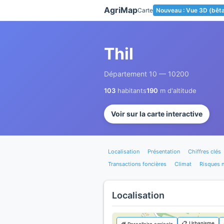
Panneau de gestion des cookies
AgriMap
Carte
Nouveau : Vue 3D (bêt
Thil
Département 10 — 10200
103
habitants
190
m d'altitude
Voir sur la carte interactive
Localisation
Présentation
Chiffres clés
Transactions foncières
Climat
Risques n
Localisation
📋 Urbanisme
🌾 Parcellaire agricole