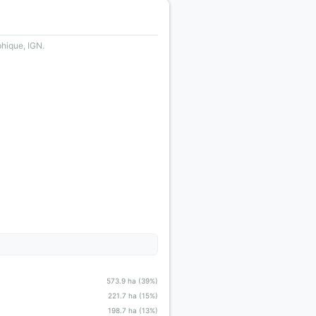
phique, IGN.
573.9 ha (39%)
221.7 ha (15%)
198.7 ha (13%)