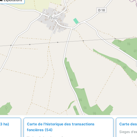
,3 ha)
Carte de l'historique des transactions
Carte des 
foncières (54)
Sieges d'e