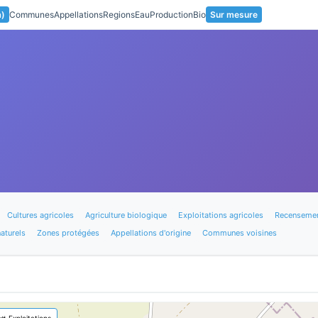
a)
Communes
Appellations
Regions
Eau
Production
Bio
Sur mesure
Cultures agricoles
Agriculture biologique
Exploitations agricoles
Recensemen
aturels
Zones protégées
Appellations d'origine
Communes voisines
🚜 Exploitations