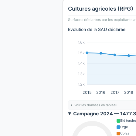
Cultures agricoles (RPG)
Surfaces déclarées par les exploitants a
Evolution de la SAU déclarée
1.6k
1.5k
1.4k
1.3k
1.2k
2015
2016
2017
2018
Voir les données en tableau
Campagne 2024 — 1477.3 
Blé tendre
Orge
Colza