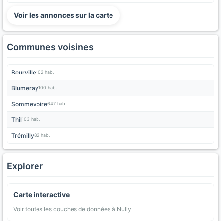
Voir les annonces sur la carte
Communes voisines
Beurville
102 hab.
Blumeray
100 hab.
Sommevoire
647 hab.
Thil
103 hab.
Trémilly
82 hab.
Explorer
Carte interactive
Voir toutes les couches de données à Nully