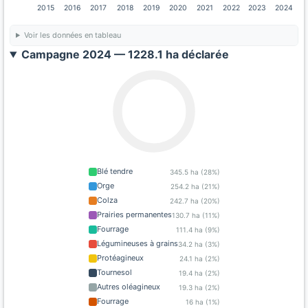
2015
2016
2017
2018
2019
2020
2021
2022
2023
2024
Voir les données en tableau
Campagne 2024 — 1228.1 ha déclarée
Blé tendre
345.5 ha (28%)
Orge
254.2 ha (21%)
Colza
242.7 ha (20%)
Prairies permanentes
130.7 ha (11%)
Fourrage
111.4 ha (9%)
Légumineuses à grains
34.2 ha (3%)
Protéagineux
24.1 ha (2%)
Tournesol
19.4 ha (2%)
Autres oléagineux
19.3 ha (2%)
Fourrage
16 ha (1%)