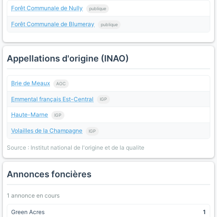
Forêt Communale de Nully
publique
Forêt Communale de Blumeray
publique
Appellations d'origine (INAO)
Brie de Meaux
AOC
Emmental français Est-Central
IGP
Haute-Marne
IGP
Volailles de la Champagne
IGP
Source : Institut national de l'origine et de la qualite
Annonces foncières
1 annonce en cours
Green Acres
1