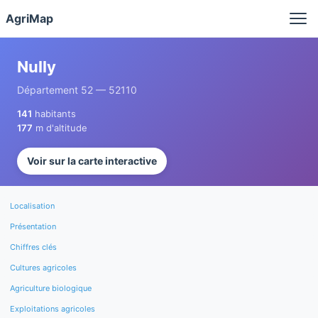
Panneau de gestion des cookies
AgriMap
Nully
Département 52 — 52110
141
habitants
177
m d'altitude
Voir sur la carte interactive
Localisation
Présentation
Chiffres clés
Cultures agricoles
Agriculture biologique
Exploitations agricoles