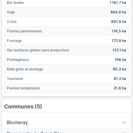
Blé tendre
1 161,7 ha
Orge
984,6 ha
Colza
897,9 ha
Prairies permanentes
174,5 ha
Fourrage
172,9 ha
Gel (surfaces gelées sans production)
137,1 ha
Protéagineux
108 ha
Maïs grain et ensilage
95,3 ha
Tournesol
61,2 ha
Prairies temporaires
21,6 ha
Communes (5)
Blumeray
52