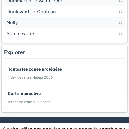
Dommartin-le-Saint-Père
52
Doulevant-le-Château
52
Nully
52
Sommevoire
52
Explorer
Toutes les zones protégées
Index des sites Natura 2000
Carte interactive
Voir cette zone sur la carte
AgriMap — Données agricoles ouvertes
|
Carte
|
Communes
|