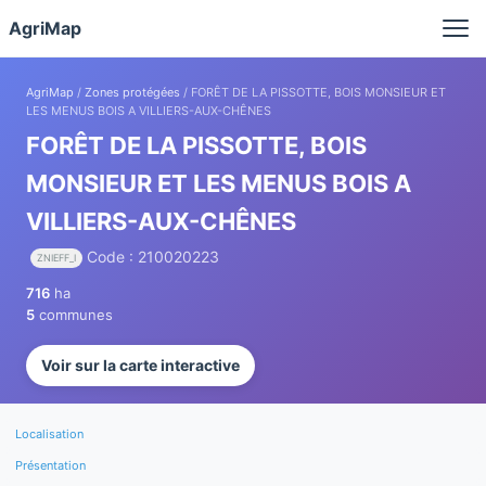
Panneau de gestion des cookies
AgriMap
AgriMap
/
Zones protégées
/ FORÊT DE LA PISSOTTE, BOIS MONSIEUR ET
LES MENUS BOIS A VILLIERS-AUX-CHÊNES
FORÊT DE LA PISSOTTE, BOIS
MONSIEUR ET LES MENUS BOIS A
VILLIERS-AUX-CHÊNES
Code : 210020223
ZNIEFF_I
716
ha
5
communes
Voir sur la carte interactive
Localisation
Présentation