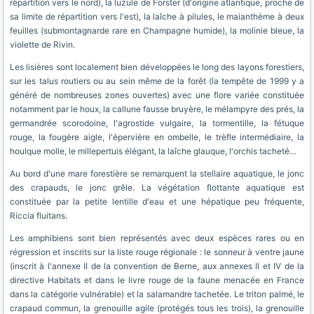
répartition vers le nord), la luzule de Forster (d'origine atlantique, proche de
sa limite de répartition vers l'est), la laîche à pilules, le maianthème à deux
feuilles (submontagnarde rare en Champagne humide), la molinie bleue, la
violette de Rivin.
Les lisières sont localement bien développées le long des layons forestiers,
sur les talus routiers ou au sein même de la forêt (la tempête de 1999 y a
généré de nombreuses zones ouvertes) avec une flore variée constituée
notamment par le houx, la callune fausse bruyère, le mélampyre des prés, la
germandrée scorodoine, l'agrostide vulgaire, la tormentille, la fétuque
rouge, la fougère aigle, l'épervière en ombelle, le trèfle intermédiaire, la
houlque molle, le millepertuis élégant, la laîche glauque, l'orchis tacheté…
Au bord d'une mare forestière se remarquent la stellaire aquatique, le jonc
des crapauds, le jonc grêle. La végétation flottante aquatique est
constituée par la petite lentille d'eau et une hépatique peu fréquente,
Riccia fluitans.
Les amphibiens sont bien représentés avec deux espèces rares ou en
régression et inscrits sur la liste rouge régionale : le sonneur à ventre jaune
(inscrit à l'annexe II de la convention de Berne, aux annexes II et IV de la
directive Habitats et dans le livre rouge de la faune menacée en France
dans la catégorie vulnérable) et la salamandre tachetée. Le triton palmé, le
crapaud commun, la grenouille agile (protégés tous les trois), la grenouille