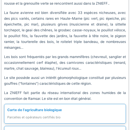
rousse et la grenouille verte se rencontrent aussi dans la ZNIEFF..
La faune avienne est bien diversifiée avec 33 espèces nicheuses, avec
des pics variés, certains rares en Haute-Marne (pic vert, pic épeiche, pic
épeichette, pic mar), plusieurs grives (musicienne et draine), la sittelle
torchepot, le geai des chênes, le grosbec casse-noyaux, le pouillot véloce,
le pouillot fitis, la fauvette des jardins, la fauvette à tête noire, le pigeon
ramier, la tourterelle des bois, le roitelet triple bandeau, de nombreuses
mésanges…
Les bois sont fréquentés par les grands mammifères (chevreuil, sanglier et
occasionnellement cerf élaphe), des carnivores caractéristiques (renard,
martre, chat sauvage, blaireau), l'écureuil roux...
Le site possède aussi un intérêt géomorphologique constitué par plusieurs
gouffres ("fontaines") caractéristiques de cette région.
La ZNIEFF fait partie du réseau international des zones humides de la
convention de Ramsar. Le site est en bon état général.
Carte de l'agriculture biologique
Parcelles et opérateurs certifiés bio