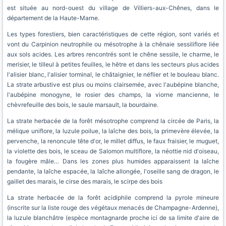
est située au nord-ouest du village de Villiers-aux-Chênes, dans le
département de la Haute-Marne.
Les types forestiers, bien caractéristiques de cette région, sont variés et
vont du Carpinion neutrophile ou mésotrophe à la chênaie sessiliflore liée
aux sols acides. Les arbres rencontrés sont le chêne sessile, le charme, le
merisier, le tilleul à petites feuilles, le hêtre et dans les secteurs plus acides
l'alisier blanc, l'alisier torminal, le châtaignier, le néflier et le bouleau blanc.
La strate arbustive est plus ou moins clairsemée, avec l'aubépine blanche,
l'aubépine monogyne, le rosier des champs, la viorne mancienne, le
chèvrefeuille des bois, le saule marsault, la bourdaine.
La strate herbacée de la forêt mésotrophe comprend la circée de Paris, la
mélique uniflore, la luzule poilue, la laîche des bois, la primevère élevée, la
pervenche, la renoncule tête d'or, le millet diffus, le faux fraisier, le muguet,
la violette des bois, le sceau de Salomon multiflore, la néottie nid d'oiseau,
la fougère mâle… Dans les zones plus humides apparaissent la laîche
pendante, la laîche espacée, la laîche allongée, l'oseille sang de dragon, le
gaillet des marais, le cirse des marais, le scirpe des bois
La strate herbacée de la forêt acidiphile comprend la pyrole mineure
(inscrite sur la liste rouge des végétaux menacés de Champagne-Ardenne),
la luzule blanchâtre (espèce montagnarde proche ici de sa limite d'aire de