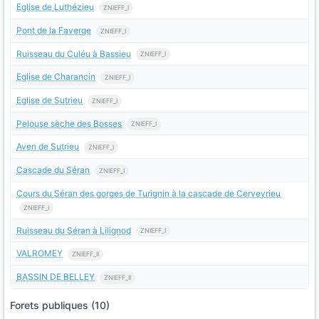
Eglise de Luthézieu
ZNIEFF_I
Pont de la Faverge
ZNIEFF_I
Ruisseau du Culéu à Bassieu
ZNIEFF_I
Eglise de Charancin
ZNIEFF_I
Eglise de Sutrieu
ZNIEFF_I
Pelouse sèche des Bosses
ZNIEFF_I
Aven de Sutrieu
ZNIEFF_I
Cascade du Séran
ZNIEFF_I
Cours du Séran des gorges de Turignin à la cascade de Cerveyrieu
ZNIEFF_I
Ruisseau du Séran à Lilignod
ZNIEFF_I
VALROMEY
ZNIEFF_II
BASSIN DE BELLEY
ZNIEFF_II
Forets publiques (10)