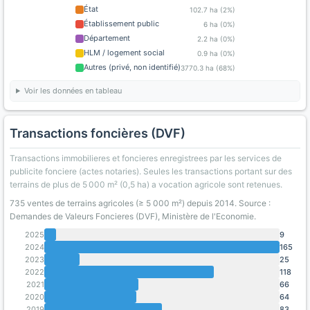
État
102.7 ha (2%)
Établissement public
6 ha (0%)
Département
2.2 ha (0%)
HLM / logement social
0.9 ha (0%)
Autres (privé, non identifié)
3770.3 ha (68%)
Voir les données en tableau
Transactions foncières (DVF)
Transactions immobilieres et foncieres enregistrees par les services de
publicite fonciere (actes notaries). Seules les transactions portant sur des
terrains de plus de 5 000 m² (0,5 ha) a vocation agricole sont retenues.
735 ventes de terrains agricoles (≥ 5 000 m²) depuis 2014. Source :
Demandes de Valeurs Foncieres (DVF), Ministère de l'Economie.
2025
9
2024
165
2023
25
2022
118
2021
66
2020
64
2019
83