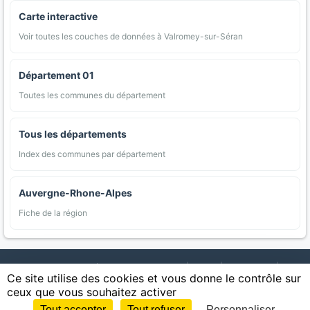
Carte interactive
Voir toutes les couches de données à Valromey-sur-Séran
Département 01
Toutes les communes du département
Tous les départements
Index des communes par département
Auvergne-Rhone-Alpes
Fiche de la région
AgriMap — Données agricoles ouvertes
|
Carte
|
Communes
|
Ce site utilise des cookies et vous donne le contrôle sur
Appellations
|
Regions
|
Cultures
|
Zones protégées
|
Forets
|
ceux que vous souhaitez activer
Littoral
|
Espaces naturels
|
Statistiques
|
Contact
|
Mentions légales
|
Confidentialite
|
CGU
|
CGV
|
Cookies
Tout accepter
Tout refuser
Personnaliser