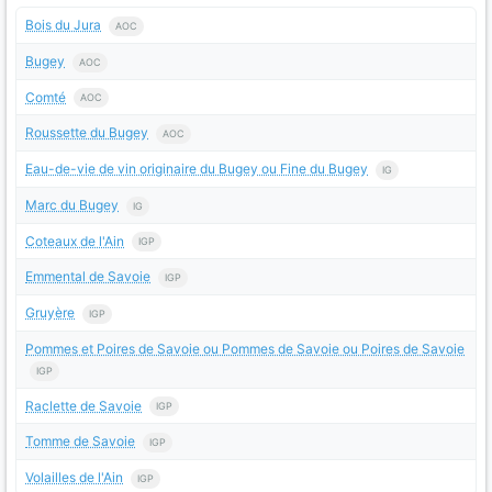
Bois du Jura
AOC
Bugey
AOC
Comté
AOC
Roussette du Bugey
AOC
Eau-de-vie de vin originaire du Bugey ou Fine du Bugey
IG
Marc du Bugey
IG
Coteaux de l'Ain
IGP
Emmental de Savoie
IGP
Gruyère
IGP
Pommes et Poires de Savoie ou Pommes de Savoie ou Poires de Savoie
IGP
Raclette de Savoie
IGP
Tomme de Savoie
IGP
Volailles de l'Ain
IGP