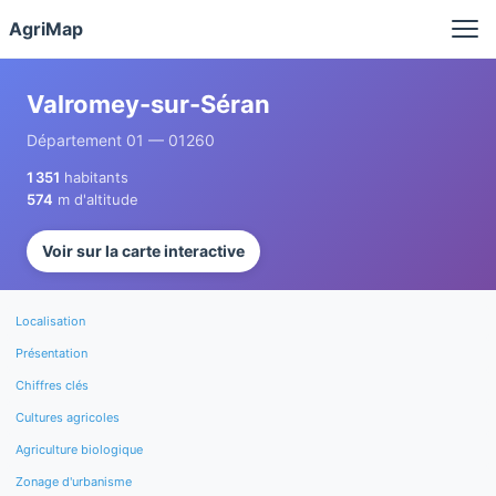
Panneau de gestion des cookies
AgriMap
Valromey-sur-Séran
Département 01 — 01260
1 351
habitants
574
m d'altitude
Voir sur la carte interactive
Localisation
Présentation
Chiffres clés
Cultures agricoles
Agriculture biologique
Zonage d'urbanisme