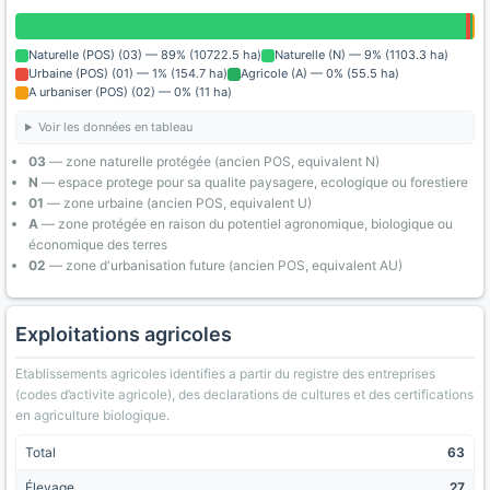
Naturelle (POS) (03) — 89% (10722.5 ha)
Naturelle (N) — 9% (1103.3 ha)
Urbaine (POS) (01) — 1% (154.7 ha)
Agricole (A) — 0% (55.5 ha)
A urbaniser (POS) (02) — 0% (11 ha)
Voir les données en tableau
03
— zone naturelle protégée (ancien POS, equivalent N)
N
— espace protege pour sa qualite paysagere, ecologique ou forestiere
01
— zone urbaine (ancien POS, equivalent U)
A
— zone protégée en raison du potentiel agronomique, biologique ou
économique des terres
02
— zone d'urbanisation future (ancien POS, equivalent AU)
Exploitations agricoles
Etablissements agricoles identifies a partir du registre des entreprises
(codes d’activite agricole), des declarations de cultures et des certifications
en agriculture biologique.
Total
63
Élevage
27