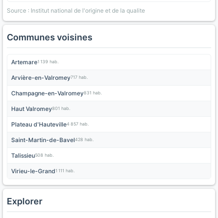
Source : Institut national de l'origine et de la qualite
Communes voisines
Artemare
1 139 hab.
Arvière-en-Valromey
717 hab.
Champagne-en-Valromey
831 hab.
Haut Valromey
801 hab.
Plateau d'Hauteville
4 857 hab.
Saint-Martin-de-Bavel
428 hab.
Talissieu
508 hab.
Virieu-le-Grand
1 111 hab.
Explorer