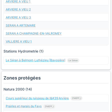
ARVIERE A VIEU 1
ARVIERE A VIEU 2
ARVIERE A VIEU 3
SERAN A ARTEMARE
SERAN A CHAMPAGNE-EN-VALROMEY
VALLIERE A VIEU 1
Stations Hydrometrie (1)
Le Séran à Belmont-Luthézieu [Bavosière]
Le Séran
Zones protégées
Natura 2000 (14)
Cours supérieur du ruisseau de l&#39;Arvière
ZNIEFF_I
Prairies et marais du Fays
ZNIEFF_I