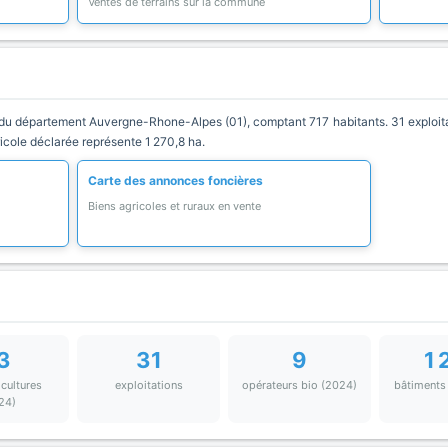
Ventes de terrains sur la commune
 département Auvergne-Rhone-Alpes (01), comptant 717 habitants. 31 exploitat
ricole déclarée représente 1 270,8 ha.
Carte des annonces foncières
Biens agricoles et ruraux en vente
3
31
9
1 
 cultures
exploitations
opérateurs bio (2024)
bâtiments
24)