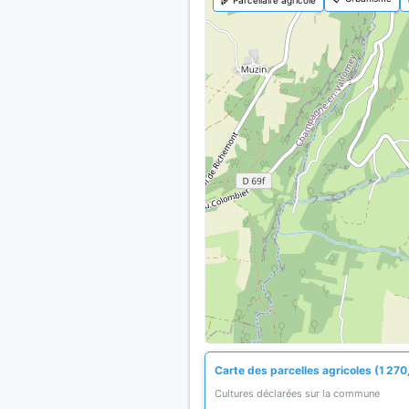
Carte des parcelles agricoles (1 270
Cultures déclarées sur la commune