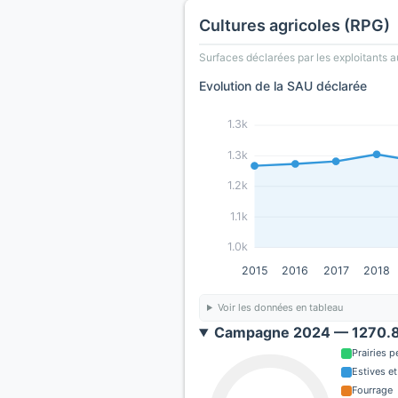
Cultures agricoles (RPG)
Surfaces déclarées par les exploitants a
Evolution de la SAU déclarée
1.3k
1.3k
1.2k
1.1k
1.0k
2015
2016
2017
2018
Voir les données en tableau
Campagne 2024 — 1270.8 
Prairies 
Estives et
Fourrage