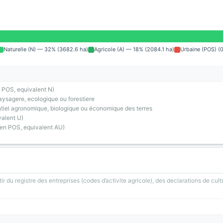
Naturelle (N) — 32% (3682.6 ha)
Agricole (A) — 18% (2084.1 ha)
Urbaine (POS) (
 POS, equivalent N)
ysagere, ecologique ou forestiere
tiel agronomique, biologique ou économique des terres
alent U)
ien POS, equivalent AU)
ir du registre des entreprises (codes d’activite agricole), des declarations de cult