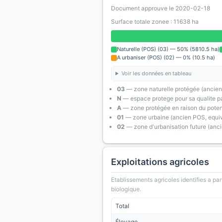
Document approuve le 2020-02-18
Surface totale zonee : 11638 ha
Naturelle (POS) (03) — 50% (5810.5 ha)
A urbaniser (POS) (02) — 0% (10.5 ha)
Voir les données en tableau
03
— zone naturelle protégée (ancien
N
— espace protege pour sa qualite pa
A
— zone protégée en raison du poten
01
— zone urbaine (ancien POS, equiv
02
— zone d'urbanisation future (anc
Exploitations agricoles
Etablissements agricoles identifies a part
biologique.
Total
Élevage