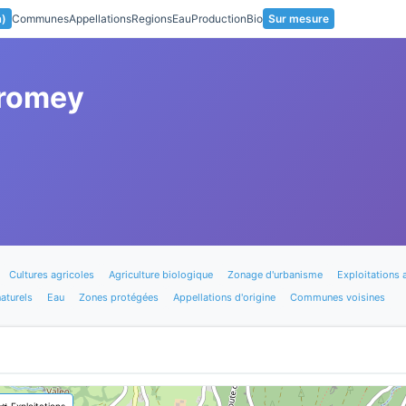
a)
Communes
Appellations
Regions
Eau
Production
Bio
Sur mesure
lromey
Cultures agricoles
Agriculture biologique
Zonage d'urbanisme
Exploitations 
aturels
Eau
Zones protégées
Appellations d'origine
Communes voisines
🚜 Exploitations