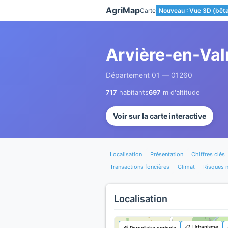
Panneau de gestion des cookies
AgriMap
Carte
Nouveau : Vue 3D (bêt
Arvière-en-Va
Département 01 — 01260
717
habitants
697
m d'altitude
Voir sur la carte interactive
Localisation
Présentation
Chiffres clés
Transactions foncières
Climat
Risques n
Localisation
📋 Urbanisme
🌾 Parcellaire agricole