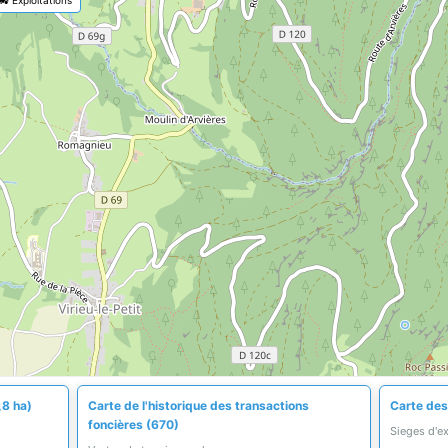
,8 ha)
Carte de l'historique des transactions
Carte des 
foncières (670)
Sieges d'e