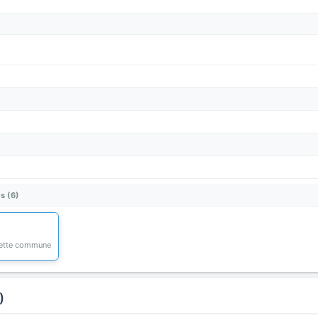
s (6)
 cette commune
)