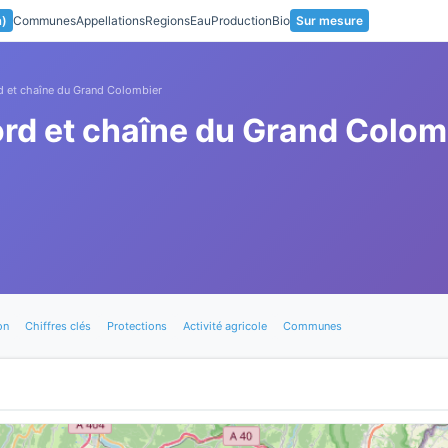
a)
Communes
Appellations
Regions
Eau
Production
Bio
Sur mesure
d et chaîne du Grand Colombier
ord et chaîne du Grand Colom
on
Chiffres clés
Protections
Activité agricole
Communes