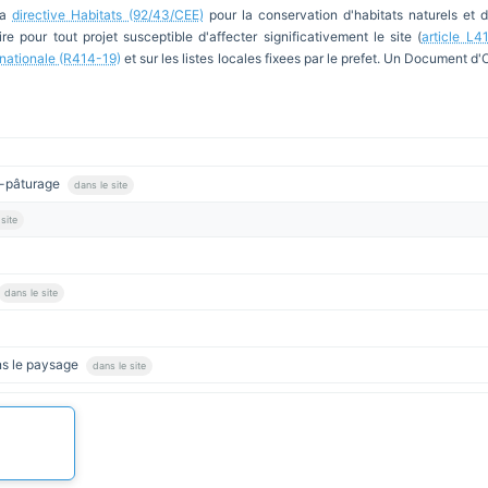
la
directive Habitats (92/43/CEE)
pour la conservation d'habitats naturels et 
re pour tout projet susceptible d'affecter significativement le site (
article L4
e nationale (R414-19)
et sur les listes locales fixees par le prefet. Un Document d
s-pâturage
dans le site
site
dans le site
ns le paysage
dans le site