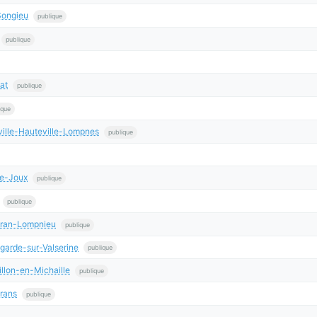
Songieu
publique
publique
at
publique
ique
ille-Hauteville-Lompnes
publique
de-Joux
publique
publique
éran-Lompnieu
publique
garde-sur-Valserine
publique
llon-en-Michaille
publique
rans
publique