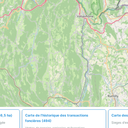
36,5 ha)
Carte de l'historique des transactions
Carte des
foncières (494)
égée
Sieges d'ex