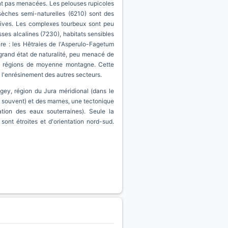
ont pas menacées. Les pelouses rupicoles
 sèches semi-naturelles (6210) sont des
nsives. Les complexes tourbeux sont peu
sses alcalines (7230), habitats sensibles
ire : les Hêtraies de l'Asperulo-Fagetum
n grand état de naturalité, peu menacé de
es régions de moyenne montagne. Cette
à l'enrésinement des autres secteurs.
ey, région du Jura méridional (dans le
us souvent) et des marnes, une tectonique
ation des eaux souterraines). Seule la
sont étroites et d'orientation nord-sud.