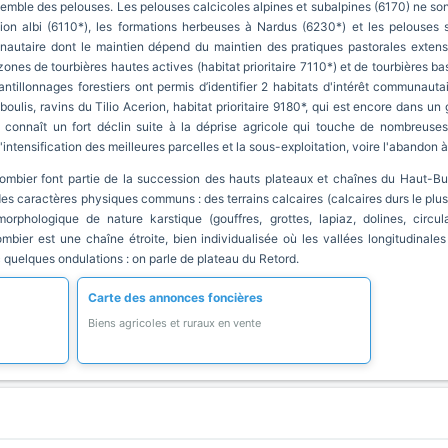
ensemble des pelouses. Les pelouses calcicoles alpines et subalpines (6170) ne s
dion albi (6110*), les formations herbeuses à Nardus (6230*) et les pelouses
munautaire dont le maintien dépend du maintien des pratiques pastorales exte
ones de tourbières hautes actives (habitat prioritaire 7110*) et de tourbières ba
ntillonnages forestiers ont permis d’identifier 2 habitats d'intérêt communauta
éboulis, ravins du Tilio Acerion, habitat prioritaire 9180*, qui est encore dans u
 connaît un fort déclin suite à la déprise agricole qui touche de nombreus
'intensification des meilleures parcelles et la sous-exploitation, voire l'abandon 
mbier font partie de la succession des hauts plateaux et chaînes du Haut-Bug
 des caractères physiques communs : des terrains calcaires (calcaires durs le pl
orphologique de nature karstique (gouffres, grottes, lapiaz, dolines, circul
ier est une chaîne étroite, bien individualisée où les vallées longitudinales 
 quelques ondulations : on parle de plateau du Retord.
Carte des annonces foncières
Biens agricoles et ruraux en vente