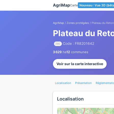
Panneau de gestion des cookies
AgriMap
Carte
Nouveau : Vue 3D (bêt
AgriMap
/
Zones protégées
/ Plateau du Retor
Plateau du Ret
Code : FR8201642
ZSC
3 629
ha
12
communes
Voir sur la carte interactive
Localisation
Présentation
Réglementati
Localisation