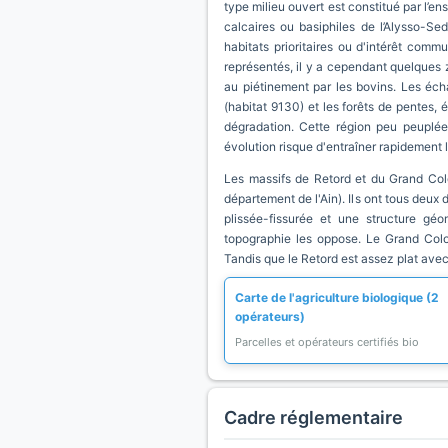
type milieu ouvert est constitué par l’
calcaires ou basiphiles de l’Alysso-Se
habitats prioritaires ou d'intérêt com
représentés, il y a cependant quelques z
au piétinement par les bovins. Les écha
(habitat 9130) et les forêts de pentes, 
dégradation. Cette région peu peuplée
évolution risque d'entraîner rapidement l
Les massifs de Retord et du Grand Colo
département de l'Ain). Ils ont tous deux
plissée-fissurée et une structure géom
topographie les oppose. Le Grand Colomb
Tandis que le Retord est assez plat avec
Carte de l'agriculture biologique (2
opérateurs)
Parcelles et opérateurs certifiés bio
Cadre réglementaire