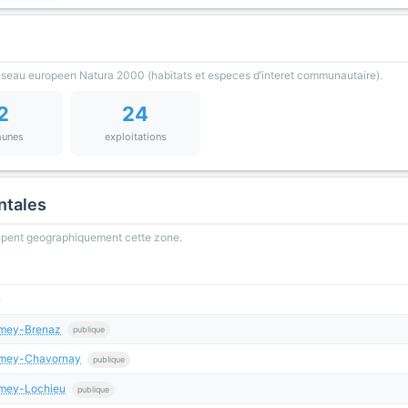
reseau europeen Natura 2000 (habitats et especes d’interet communautaire).
2
24
unes
exploitations
ntales
oupent geographiquement cette zone.
omey-Brenaz
publique
romey-Chavornay
publique
omey-Lochieu
publique