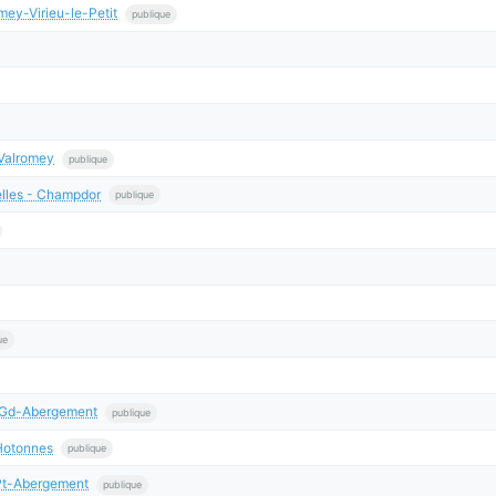
ey-Virieu-le-Petit
publique
Valromey
publique
lles - Champdor
publique
ue
 Gd-Abergement
publique
Hotonnes
publique
Pt-Abergement
publique