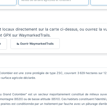
Ventes de terrains agricoles et forestiers
et locaux directement sur la carte ci-dessus, ou ouvrez la v
nt GPX sur WaymarkedTrails.
🥾 Ouvrir WaymarkedTrails
e
Colombier est une zone protégée de type ZSC, couvrant 3 629 hectares sur 12
 surface agricole déclarée.
u Grand Colombier" est un secteur majoritairement constitué de milieux ouver
montagne (6520) ou de basse altitude (6510). Ces habitats constituent l’identité 
 prairies est conditionnée par un traitement par fauche avec un pâturage d’arriè