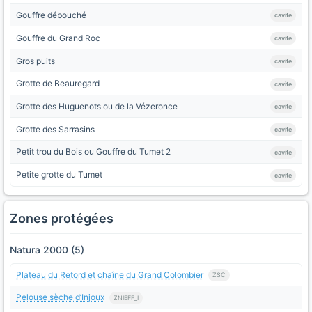
Gouffre débouché
cavite
Gouffre du Grand Roc
cavite
Gros puits
cavite
Grotte de Beauregard
cavite
Grotte des Huguenots ou de la Vézeronce
cavite
Grotte des Sarrasins
cavite
Petit trou du Bois ou Gouffre du Tumet 2
cavite
Petite grotte du Tumet
cavite
Zones protégées
Natura 2000 (5)
Plateau du Retord et chaîne du Grand Colombier
ZSC
Pelouse sèche d’Injoux
ZNIEFF_I