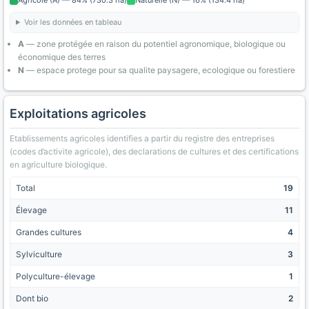
Agricole (A) — 84% (730.3 ha)
Naturelle (N) — 16% (134.4 ha)
Voir les données en tableau
A
— zone protégée en raison du potentiel agronomique, biologique ou
économique des terres
N
— espace protege pour sa qualite paysagere, ecologique ou forestiere
Exploitations agricoles
Etablissements agricoles identifies a partir du registre des entreprises
(codes d’activite agricole), des declarations de cultures et des certifications
en agriculture biologique.
Total
19
Élevage
11
Grandes cultures
4
Sylviculture
3
Polyculture-élevage
1
Dont bio
2