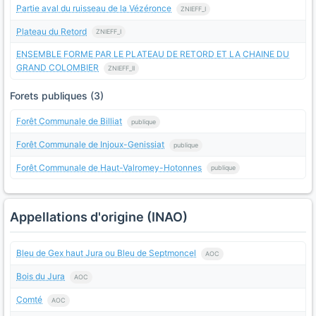
Partie aval du ruisseau de la Vézéronce
ZNIEFF_I
Plateau du Retord
ZNIEFF_I
ENSEMBLE FORME PAR LE PLATEAU DE RETORD ET LA CHAINE DU
GRAND COLOMBIER
ZNIEFF_II
Forets publiques (3)
Forêt Communale de Billiat
publique
Forêt Communale de Injoux-Genissiat
publique
Forêt Communale de Haut-Valromey-Hotonnes
publique
Appellations d'origine (INAO)
Bleu de Gex haut Jura ou Bleu de Septmoncel
AOC
Bois du Jura
AOC
Comté
AOC