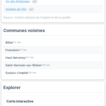
Vin des Allobroges
IGP
Volailles de l'Ain
IGP
Source : Institut national de l'origine et de la qualite
Communes voisines
Billiat
713 hab.
Franclens
541 hab.
Haut Valromey
801 hab.
Saint-Germain-sur-Rhône
646 hab.
Surjoux-Lhopital
138 hab.
Explorer
Carte interactive