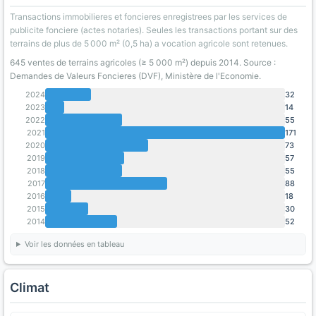
Transactions immobilieres et foncieres enregistrees par les services de
publicite fonciere (actes notaries). Seules les transactions portant sur des
terrains de plus de 5 000 m² (0,5 ha) a vocation agricole sont retenues.
645 ventes de terrains agricoles (≥ 5 000 m²) depuis 2014. Source :
Demandes de Valeurs Foncieres (DVF), Ministère de l'Economie.
2024
32
2023
14
2022
55
2021
171
2020
73
2019
57
2018
55
2017
88
2016
18
2015
30
2014
52
Voir les données en tableau
Climat