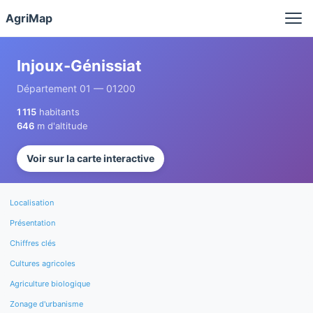
Panneau de gestion des cookies
AgriMap
Injoux-Génissiat
Département 01 — 01200
1 115
habitants
646
m d'altitude
Voir sur la carte interactive
Localisation
Présentation
Chiffres clés
Cultures agricoles
Agriculture biologique
Zonage d'urbanisme