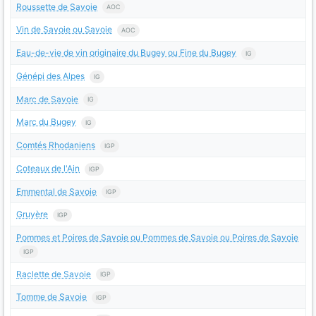
Roussette de Savoie
AOC
Vin de Savoie ou Savoie
AOC
Eau-de-vie de vin originaire du Bugey ou Fine du Bugey
IG
Génépi des Alpes
IG
Marc de Savoie
IG
Marc du Bugey
IG
Comtés Rhodaniens
IGP
Coteaux de l'Ain
IGP
Emmental de Savoie
IGP
Gruyère
IGP
Pommes et Poires de Savoie ou Pommes de Savoie ou Poires de Savoie
IGP
Raclette de Savoie
IGP
Tomme de Savoie
IGP