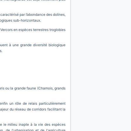
t caractérisé par l’abondance des dolines,
ologiques sub-horizontaux.
 Vercors en espèces terrestres troglobies
ibuent à une grande diversité biologique
s.
ris ou la grande faune (Chamois, grands
nfin un rôle de relais particulièrement
jeur du réseau de corridors facilitant la
e le milieu inapte à la vie des espèces
n, de l'urbanisation et de l'agriculture