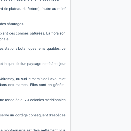
 (le plateau du Retord), l’autre au relief
 des pâturages.
uplant ces combes pâturées. La floraison
ionale…).
des stations botaniques remarquables. Le
et la qualité d’un paysage resté à ce jour
 Valromey, au sud le marais de Lavours et
 dans des marnes. Elles sont en général
une associée aux « colonies méridionales
 observe un cortège conséquent d'espèces
une montagnarde est déjà nettement plus