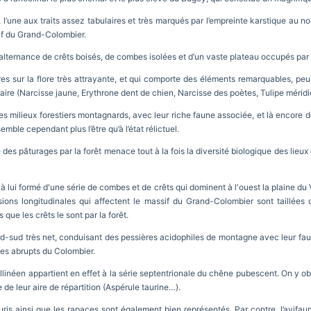
 l’une aux traits assez tabulaires et très marqués par l’empreinte karstique au nord
sif du Grand-Colombier.
 alternance de crêts boisés, de combes isolées et d’un vaste plateau occupés par
tres sur la flore très attrayante, et qui comporte des éléments remarquables, pe
aire (Narcisse jaune, Erythrone dent de chien, Narcisse des poètes, Tulipe mérid
es milieux forestiers montagnards, avec leur riche faune associée, et là encore 
emble cependant plus l’être qu’à l’état rélictuel.
 des pâturages par la forêt menace tout à la fois la diversité biologique des lieux 
 lui formé d'une série de combes et de crêts qui dominent à l'ouest la plaine du
sions longitudinales qui affectent le massif du Grand-Colombier sont taillées
ue les crêts le sont par la forêt.
rd-sud très net, conduisant des pessières acidophiles de montagne avec leur fa
es abrupts du Colombier.
collinéen appartient en effet à la série septentrionale du chêne pubescent. On y
de leur aire de répartition (Aspérule taurine…).
is ainsi que les rapaces sont également bien représentés. Par contre, l’avifa