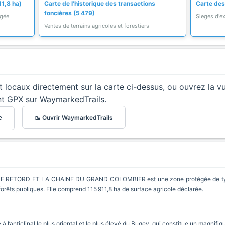
11,8 ha)
Carte de l'historique des transactions
Carte des
foncières (5 479)
égée
Sieges d'ex
Ventes de terrains agricoles et forestiers
et locaux directement sur la carte ci-dessus, ou ouvrez la v
nt GPX sur WaymarkedTrails.
🥾 Ouvrir WaymarkedTrails
e
ETORD ET LA CHAINE DU GRAND COLOMBIER est une zone protégée de type 
orêts publiques. Elle comprend 115 911,8 ha de surface agricole déclarée.
l’anticlinal le plus oriental et le plus élevé du Bugey, qui constitue un magnifiq