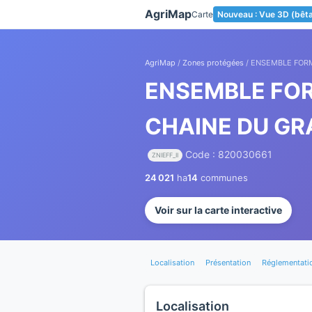
Panneau de gestion des cookies
AgriMap
Carte
Nouveau : Vue 3D (bêt
AgriMap
/
Zones protégées
/ ENSEMBLE FORM
ENSEMBLE FOR
CHAINE DU GR
Code : 820030661
ZNIEFF_II
24 021
ha
14
communes
Voir sur la carte interactive
Localisation
Présentation
Réglementati
Localisation