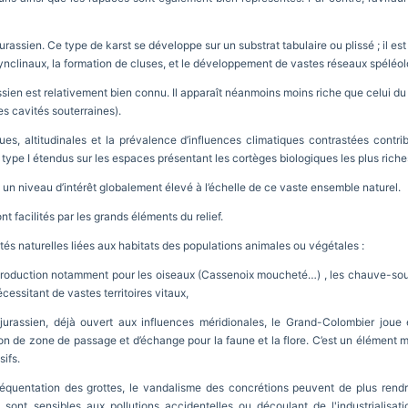
jurassien. Ce type de karst se développe sur un substrat tabulaire ou plissé ; il es
 synclinaux, la formation de cluses, et le développement de vastes réseaux spélé
sien est relativement bien connu. Il apparaît néanmoins moins riche que celui du
es cavités souterraines).
ues, altitudinales et la prévalence d’influences climatiques contrastées contr
type I étendus sur les espaces présentant les cortèges biologiques les plus riche
i un niveau d’intérêt globalement élevé à l’échelle de ce vaste ensemble naturel.
t facilités par les grands éléments du relief.
lités naturelles liées aux habitats des populations animales ou végétales :
reproduction notamment pour les oiseaux (Cassenoix moucheté…) , les chauve-sou
essitant de vastes territoires vitaux,
 jurassien, déjà ouvert aux influences méridionales, le Grand-Colombier joue e
n de zone de passage et d’échange pour la faune et la flore. C’est un élément ma
sifs.
fréquentation des grottes, le vandalisme des concrétions peuvent de plus rendr
 sont sensibles aux pollutions accidentelles ou découlant de l'industrialisatio