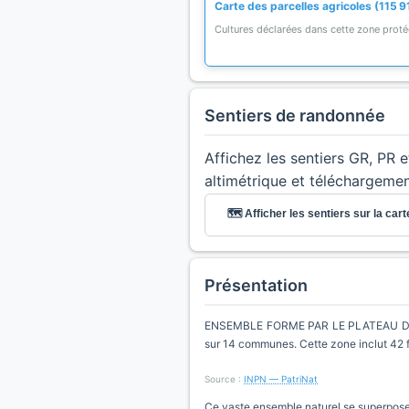
Carte des parcelles agricoles (115 9
Cultures déclarées dans cette zone prot
Sentiers de randonnée
Affichez les sentiers GR, PR 
altimétrique et téléchargeme
🗺️ Afficher les sentiers sur la cart
Présentation
ENSEMBLE FORME PAR LE PLATEAU DE R
sur 14 communes. Cette zone inclut 42 f
Source :
INPN — PatriNat
Ce vaste ensemble naturel se superpose à 