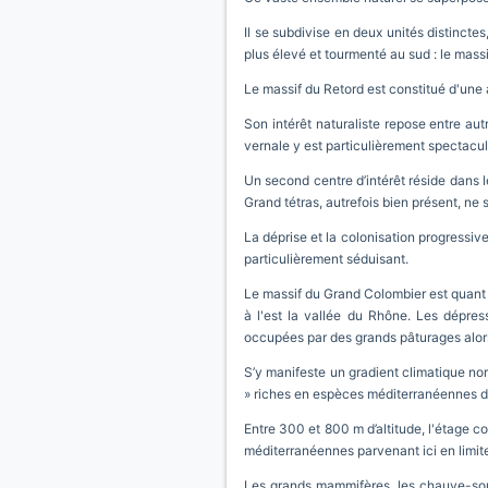
Il se subdivise en deux unités distinctes,
plus élevé et tourmenté au sud : le mas
Le massif du Retord est constitué d'une
Son intérêt naturaliste repose entre au
vernale y est particulièrement spectacul
Un second centre d’intérêt réside dans l
Grand tétras, autrefois bien présent, ne s
La déprise et la colonisation progressive
particulièrement séduisant.
Le massif du Grand Colombier est quant à
à l'est la vallée du Rhône. Les dépres
occupées par des grands pâturages alors q
S’y manifeste un gradient climatique no
» riches en espèces méditerranéennes d
Entre 300 et 800 m d’altitude, l'étage 
méditerranéennes parvenant ici en limite 
Les grands mammifères, les chauve-sour