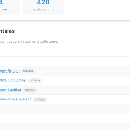
4
428
unes
exploitations
ntales
oupent geographiquement cette zone.
omey-Brenaz
publique
romey-Chavornay
publique
omey-Lochieu
publique
ey-Virieu-le-Petit
publique