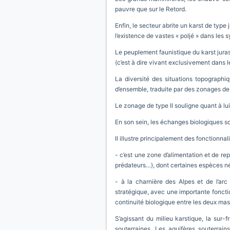
pauvre que sur le Retord.
Enfin, le secteur abrite un karst de type 
l’existence de vastes « poljé » dans les
Le peuplement faunistique du karst juras
(c’est à dire vivant exclusivement dans l
La diversité des situations topographiq
d’ensemble, traduite par des zonages de 
Le zonage de type II souligne quant à lu
En son sein, les échanges biologiques son
Il illustre principalement des fonctionna
- c’est une zone d’alimentation et de 
prédateurs…), dont certaines espèces néc
- à la charnière des Alpes et de l’arc
stratégique, avec une importante fonctio
continuité biologique entre les deux mas
S’agissant du milieu karstique, la sur-
souterraines. Les aquifères souterrains