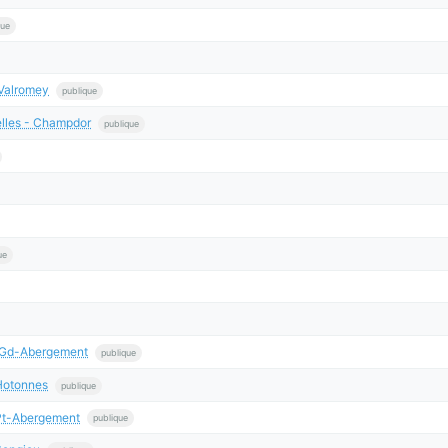
que
Valromey
publique
lles - Champdor
publique
ue
 Gd-Abergement
publique
Hotonnes
publique
Pt-Abergement
publique