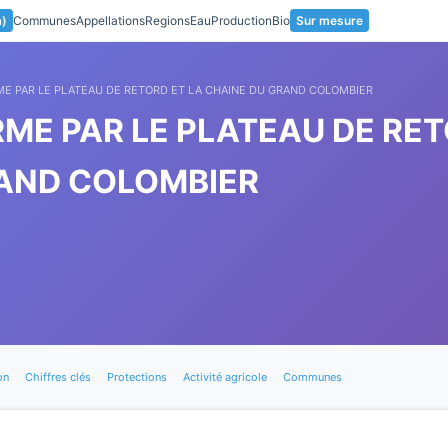
a)
Communes
Appellations
Regions
Eau
Production
Bio
Sur mesure
E PAR LE PLATEAU DE RETORD ET LA CHAINE DU GRAND COLOMBIER
ME PAR LE PLATEAU DE RET
AND COLOMBIER
on
Chiffres clés
Protections
Activité agricole
Communes