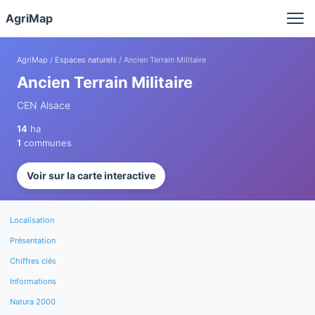
Panneau de gestion des cookies
AgriMap
AgriMap
/
Espaces naturels
/ Ancien Terrain Militaire
Ancien Terrain Militaire
CEN Alsace
14
ha
1
communes
Voir sur la carte interactive
Localisation
Présentation
Chiffres clés
Informations
Natura 2000