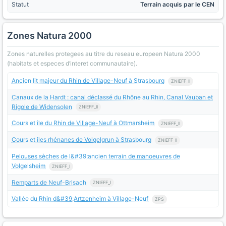
Statut
Terrain acquis par le CEN
Zones Natura 2000
Zones naturelles protegees au titre du reseau europeen Natura 2000
(habitats et especes d’interet communautaire).
Ancien lit majeur du Rhin de Village-Neuf à Strasbourg
ZNIEFF_II
Canaux de la Hardt : canal déclassé du Rhône au Rhin, Canal Vauban et
Rigole de Widensolen
ZNIEFF_II
Cours et île du Rhin de Village-Neuf à Ottmarsheim
ZNIEFF_II
Cours et îles rhénanes de Volgelgrun à Strasbourg
ZNIEFF_II
Pelouses sèches de l&#39;ancien terrain de manoeuvres de
Volgelsheim
ZNIEFF_I
Remparts de Neuf-Brisach
ZNIEFF_I
Vallée du Rhin d&#39;Artzenheim à Village-Neuf
ZPS