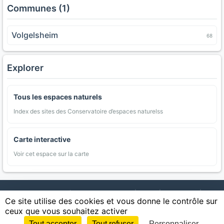
Communes (1)
Volgelsheim
68
Explorer
Tous les espaces naturels
Index des sites des Conservatoire d’espaces naturelss
Carte interactive
Voir cet espace sur la carte
AgriMap — Données agricoles ouvertes
|
Carte
|
Communes
|
Ce site utilise des cookies et vous donne le contrôle sur
Appellations
|
Regions
|
Cultures
|
Zones protégées
|
Forets
|
ceux que vous souhaitez activer
Littoral
|
Espaces naturels
|
Statistiques
|
Contact
|
Mentions légales
|
Confidentialite
|
CGU
|
CGV
|
Cookies
Tout accepter
Tout refuser
Personnaliser