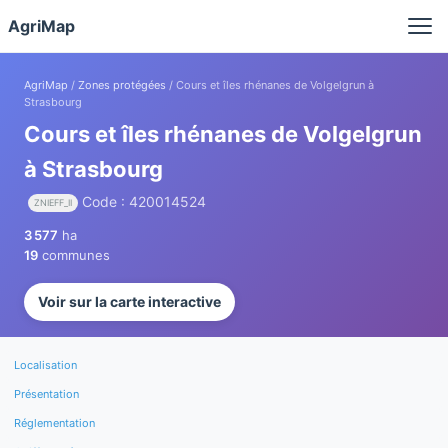
Panneau de gestion des cookies
AgriMap
AgriMap
/
Zones protégées
/ Cours et îles rhénanes de Volgelgrun à
Strasbourg
Cours et îles rhénanes de Volgelgrun
à Strasbourg
Code : 420014524
ZNIEFF_II
3 577
ha
19
communes
Voir sur la carte interactive
Localisation
Présentation
Réglementation