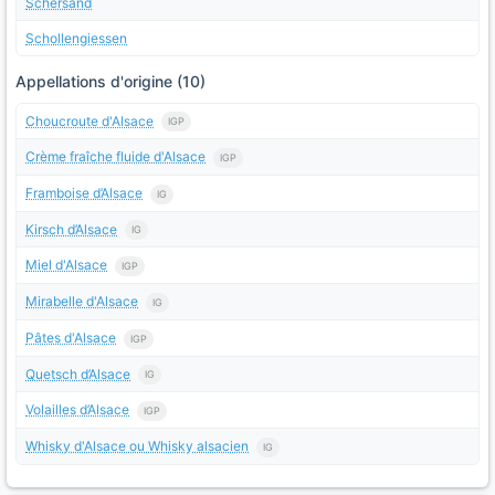
Schersand
Schollengiessen
Appellations d'origine (10)
Choucroute d'Alsace
IGP
Crème fraîche fluide d'Alsace
IGP
Framboise d’Alsace
IG
Kirsch d’Alsace
IG
Miel d'Alsace
IGP
Mirabelle d'Alsace
IG
Pâtes d'Alsace
IGP
Quetsch d’Alsace
IG
Volailles d’Alsace
IGP
Whisky d'Alsace ou Whisky alsacien
IG