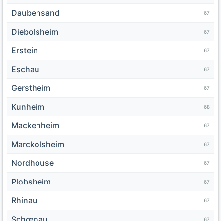
Daubensand
67
Diebolsheim
67
Erstein
67
Eschau
67
Gerstheim
67
Kunheim
68
Mackenheim
67
Marckolsheim
67
Nordhouse
67
Plobsheim
67
Rhinau
67
Schœnau
67