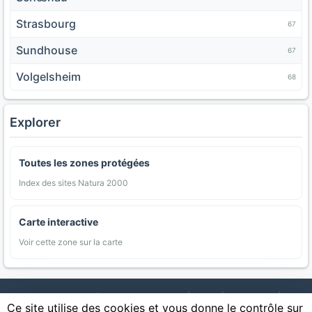
Strasbourg
67
Sundhouse
67
Volgelsheim
68
Explorer
Toutes les zones protégées
Index des sites Natura 2000
Carte interactive
Voir cette zone sur la carte
AgriMap — Données agricoles ouvertes
|
Carte
|
Communes
|
Ce site utilise des cookies et vous donne le contrôle sur
Appellations
|
Regions
|
Cultures
|
Zones protégées
|
Forets
|