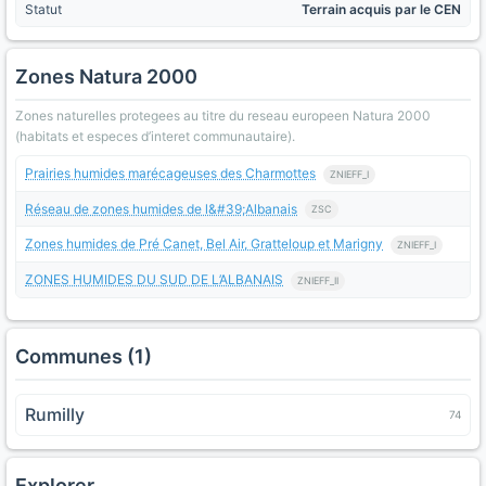
Statut
Terrain acquis par le CEN
Zones Natura 2000
Zones naturelles protegees au titre du reseau europeen Natura 2000
(habitats et especes d’interet communautaire).
Prairies humides marécageuses des Charmottes
ZNIEFF_I
Réseau de zones humides de l&#39;Albanais
ZSC
Zones humides de Pré Canet, Bel Air, Gratteloup et Marigny
ZNIEFF_I
ZONES HUMIDES DU SUD DE L’ALBANAIS
ZNIEFF_II
Communes (1)
Rumilly
74
Explorer