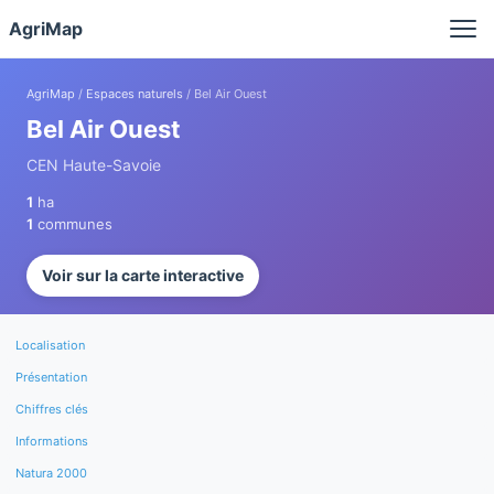
Panneau de gestion des cookies
AgriMap
AgriMap
/
Espaces naturels
/ Bel Air Ouest
Bel Air Ouest
CEN Haute-Savoie
1
ha
1
communes
Voir sur la carte interactive
Localisation
Présentation
Chiffres clés
Informations
Natura 2000