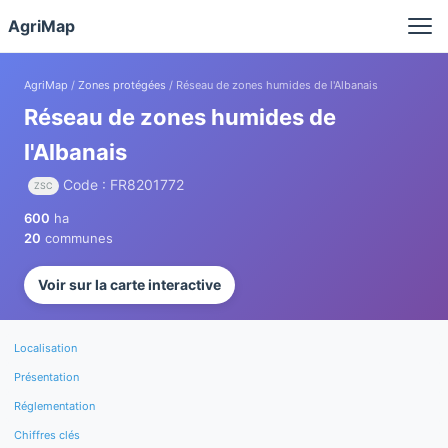
Panneau de gestion des cookies
AgriMap
AgriMap
/
Zones protégées
/ Réseau de zones humides de l'Albanais
Réseau de zones humides de
l'Albanais
Code : FR8201772
ZSC
600
ha
20
communes
Voir sur la carte interactive
Localisation
Présentation
Réglementation
Chiffres clés