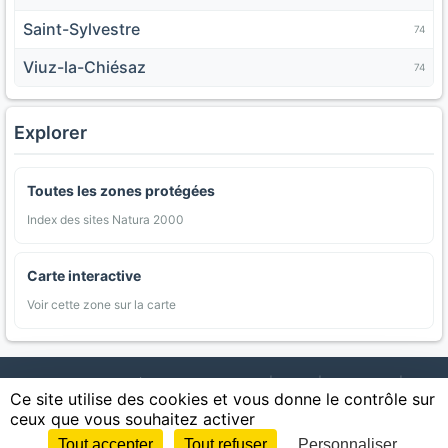
Saint-Sylvestre
74
Viuz-la-Chiésaz
74
Explorer
Toutes les zones protégées
Index des sites Natura 2000
Carte interactive
Voir cette zone sur la carte
AgriMap — Données agricoles ouvertes
|
Carte
|
Communes
|
Ce site utilise des cookies et vous donne le contrôle sur
Appellations
|
Regions
|
Cultures
|
Zones protégées
|
Forets
|
ceux que vous souhaitez activer
Littoral
|
Espaces naturels
|
Statistiques
|
Contact
|
Mentions légales
|
Confidentialite
|
CGU
|
CGV
|
Cookies
Tout accepter
Tout refuser
Personnaliser