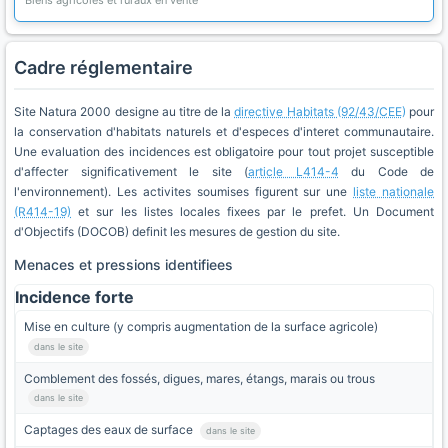
Biens agricoles et ruraux en vente
Cadre réglementaire
Site Natura 2000 designe au titre de la
directive Habitats (92/43/CEE)
pour
la conservation d'habitats naturels et d'especes d'interet communautaire.
Une evaluation des incidences est obligatoire pour tout projet susceptible
d'affecter significativement le site (
article L414-4
du Code de
l'environnement). Les activites soumises figurent sur une
liste nationale
(R414-19)
et sur les listes locales fixees par le prefet. Un Document
d'Objectifs (DOCOB) definit les mesures de gestion du site.
Menaces et pressions identifiees
Incidence forte
Mise en culture (y compris augmentation de la surface agricole)
dans le site
Comblement des fossés, digues, mares, étangs, marais ou trous
dans le site
Captages des eaux de surface
dans le site