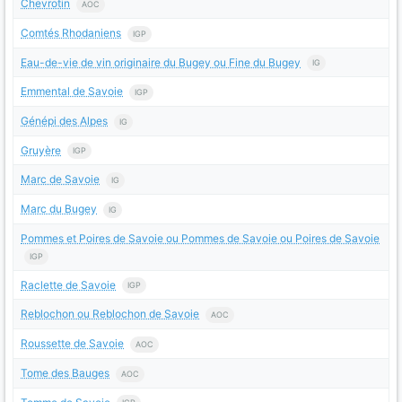
Chevrotin
AOC
Comtés Rhodaniens
IGP
Eau-de-vie de vin originaire du Bugey ou Fine du Bugey
IG
Emmental de Savoie
IGP
Génépi des Alpes
IG
Gruyère
IGP
Marc de Savoie
IG
Marc du Bugey
IG
Pommes et Poires de Savoie ou Pommes de Savoie ou Poires de Savoie
IGP
Raclette de Savoie
IGP
Reblochon ou Reblochon de Savoie
AOC
Roussette de Savoie
AOC
Tome des Bauges
AOC