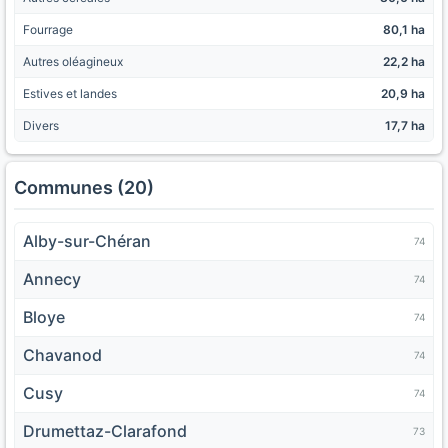
Fourrage
80,1 ha
Autres oléagineux
22,2 ha
Estives et landes
20,9 ha
Divers
17,7 ha
Communes (20)
Alby-sur-Chéran
74
Annecy
74
Bloye
74
Chavanod
74
Cusy
74
Drumettaz-Clarafond
73