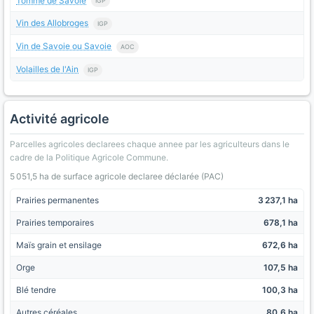
Tomme de Savoie
IGP
Vin des Allobroges
IGP
Vin de Savoie ou Savoie
AOC
Volailles de l'Ain
IGP
Activité agricole
Parcelles agricoles declarees chaque annee par les agriculteurs dans le
cadre de la Politique Agricole Commune.
5 051,5 ha de surface agricole declaree déclarée (PAC)
Prairies permanentes
3 237,1 ha
Prairies temporaires
678,1 ha
Maïs grain et ensilage
672,6 ha
Orge
107,5 ha
Blé tendre
100,3 ha
Autres céréales
80,6 ha