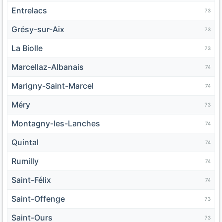
Entrelacs
73
Grésy-sur-Aix
73
La Biolle
73
Marcellaz-Albanais
74
Marigny-Saint-Marcel
74
Méry
73
Montagny-les-Lanches
74
Quintal
74
Rumilly
74
Saint-Félix
74
Saint-Offenge
73
Saint-Ours
73