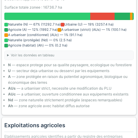
Surface totale zonee : 16736.7 ha
Naturelle (N) — 67% (11292.7 ha)
Urbaine (U) — 19% (3257.4 ha)
Agricole (A) — 12% (1992.7 ha)
A urbaniser (strict) (AUs) — 1% (100.1 ha)
A urbaniser (conditionnel) (AUc) — 1% (91.1 ha)
Naturelle (protégée) (Nd) — 0% (2.5 ha)
Agricole (habitat) (Ah) — 0% (0.2 ha)
Voir les données en tableau
N
— espace protege pour sa qualite paysagere, ecologique ou forestiere
U
— secteur deja urbanise ou desservi par les equipements
A
— zone protégée en raison du potentiel agronomique, biologique ou
économique des terres
AUs
— a urbaniser strict, necessite une modification du PLU
AUc
— a urbaniser, ouverture conditionnee aux equipements existants
Nd
— zone naturelle strictement protégée (espaces remarquables)
Ah
— zone agricole avec habitat diffus autorise
Exploitations agricoles
Etablissements agricoles identifies a partir du registre des entreprises