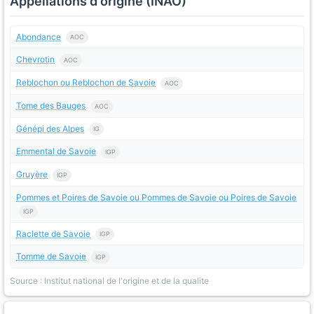
Appellations d'origine (INAO)
Abondance
AOC
Chevrotin
AOC
Reblochon ou Reblochon de Savoie
AOC
Tome des Bauges
AOC
Génépi des Alpes
IG
Emmental de Savoie
IGP
Gruyère
IGP
Pommes et Poires de Savoie ou Pommes de Savoie ou Poires de Savoie
IGP
Raclette de Savoie
IGP
Tomme de Savoie
IGP
Source : Institut national de l'origine et de la qualite