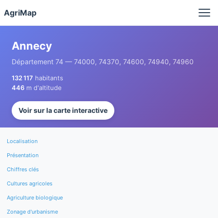
Panneau de gestion des cookies
AgriMap
Annecy
Département 74 — 74000, 74370, 74600, 74940, 74960
132 117
habitants
446
m d'altitude
Voir sur la carte interactive
Localisation
Présentation
Chiffres clés
Cultures agricoles
Agriculture biologique
Zonage d'urbanisme