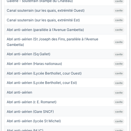
Galerie - souterrain (Rampe du Chateau)
cavite
Canal souterrain (sur les quais, extrémité Ouest)
cavite
Canal souterrain (sur les quais, extrémité Est)
cavite
Abri anti-aérien (parallèle à l'Avenue Gambetta)
cavite
Abri anti-aérien (St Joseph des Fins, parallèle à l'Avenue
cavite
Gambetta)
Abri anti-aérien (Sq Gallet)
cavite
Abri anti-aérien (Haras nationaux)
cavite
Abri anti-aérien (Lycée Berthollet, cour Ouest)
cavite
Abri anti-aérien (Lycée Berthollet, cour Est)
cavite
Abri anti-aérien
cavite
Abri anti-aérien (r. E. Romanet)
cavite
Abri anti-aérien (Gare SNCF)
cavite
Abri anti-aérien (lycée St Michel)
cavite
Abri anti-aérien (MJC)
cavite