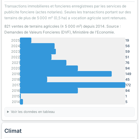
Transactions immobilieres et foncieres enregistrees par les services de
publicite fonciere (actes notaries). Seules les transactions portant sur des
terrains de plus de 5 000 m² (0,5 ha) a vocation agricole sont retenues.
821 ventes de terrains agricoles (≥ 5 000 m²) depuis 2014. Source :
Demandes de Valeurs Foncieres (DVF), Ministère de l'Economie.
2025
19
2024
56
2023
59
2022
51
2021
76
2020
94
2019
149
2018
45
2017
172
2016
94
2015
1
2014
5
Voir les données en tableau
Climat