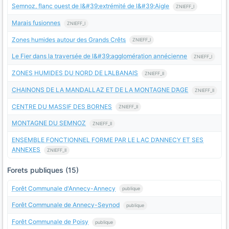
Semnoz, flanc ouest de l&#39;extrémité de l&#39;Aigle
ZNIEFF_I
Marais fusionnes
ZNIEFF_I
Zones humides autour des Grands Crêts
ZNIEFF_I
Le Fier dans la traversée de l&#39;agglomération annécienne
ZNIEFF_I
ZONES HUMIDES DU NORD DE L’ALBANAIS
ZNIEFF_II
CHAINONS DE LA MANDALLAZ ET DE LA MONTAGNE D’AGE
ZNIEFF_II
CENTRE DU MASSIF DES BORNES
ZNIEFF_II
MONTAGNE DU SEMNOZ
ZNIEFF_II
ENSEMBLE FONCTIONNEL FORME PAR LE LAC D’ANNECY ET SES
ANNEXES
ZNIEFF_II
Forets publiques (15)
Forêt Communale d'Annecy-Annecy
publique
Forêt Communale de Annecy-Seynod
publique
Forêt Communale de Poisy
publique