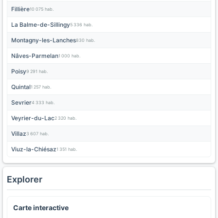
Fillière
10 075 hab.
La Balme-de-Sillingy
5 336 hab.
Montagny-les-Lanches
830 hab.
Nâves-Parmelan
1 000 hab.
Poisy
9 291 hab.
Quintal
1 257 hab.
Sevrier
4 333 hab.
Veyrier-du-Lac
2 320 hab.
Villaz
3 607 hab.
Viuz-la-Chiésaz
1 351 hab.
Explorer
Carte interactive