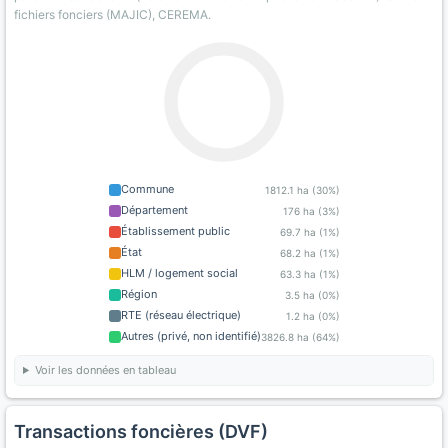
fichiers fonciers (MAJIC), CEREMA.
Commune
1812.1 ha (30%)
Département
176 ha (3%)
Établissement public
69.7 ha (1%)
État
68.2 ha (1%)
HLM / logement social
63.3 ha (1%)
Région
3.5 ha (0%)
RTE (réseau électrique)
1.2 ha (0%)
Autres (privé, non identifié)
3826.8 ha (64%)
Voir les données en tableau
Transactions foncières (DVF)