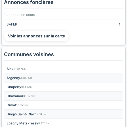
Annonces foncières
1 annonce en cours
SAFER
1
Voir les annonces sur la carte
Communes voisines
Alex
1 139 hab.
Argonay
3 807 hab.
Chapeiry
984 hab.
Chavanod
3 135 hab.
Cuvat
1 665 hab.
Dingy-Saint-Clair
1 466 hab.
Epagny Metz-Tessy
8 925 hab.