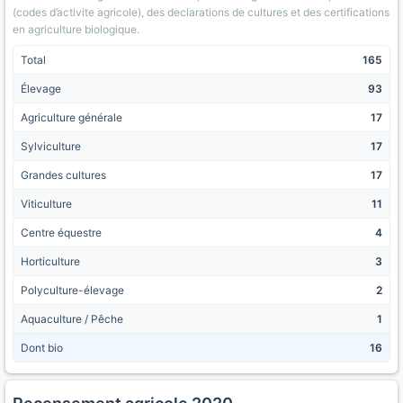
(codes d’activite agricole), des declarations de cultures et des certifications
en agriculture biologique.
Total
165
Élevage
93
Agriculture générale
17
Sylviculture
17
Grandes cultures
17
Viticulture
11
Centre équestre
4
Horticulture
3
Polyculture-élevage
2
Aquaculture / Pêche
1
Dont bio
16