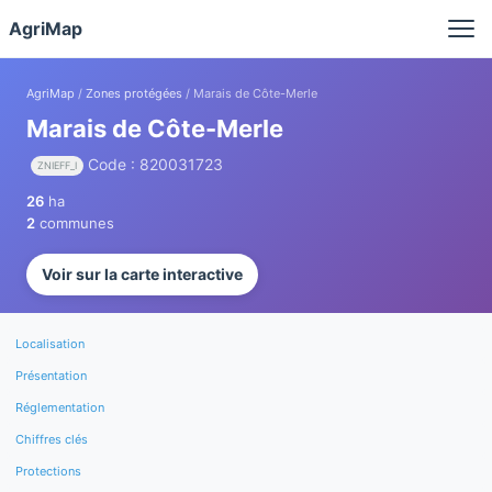
Panneau de gestion des cookies
AgriMap
AgriMap
/
Zones protégées
/ Marais de Côte-Merle
Marais de Côte-Merle
Code : 820031723
ZNIEFF_I
26
ha
2
communes
Voir sur la carte interactive
Localisation
Présentation
Réglementation
Chiffres clés
Protections