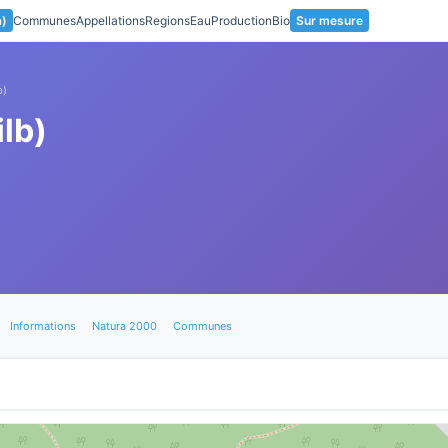
a)
Communes
Appellations
Regions
Eau
Production
Bio
Sur mesure
b)
lb)
Informations
Natura 2000
Communes