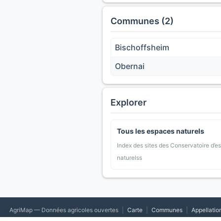
Communes (2)
Bischoffsheim
Obernai
Explorer
Tous les espaces naturels
Index des sites des Conservatoire d’e
naturelss
AgriMap — Données agricoles ouvertes
|
Carte
|
Communes
|
Appellatio