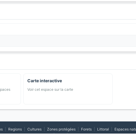
Carte interactive
spaces
Voir cet espace sur la carte
ns
|
Regions
|
Cultures
|
Zones protégées
|
Forets
|
Littoral
|
Espaces nat
|
CGV
|
Cookies