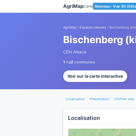
Panneau de gestion des cookies
AgriMap
Carte
Nouveau : Vue 3D (bêt
AgriMap
/
Espaces naturels
/ Bischenberg (kil
Bischenberg (ki
CEN Alsace
1
ha
2
communes
Voir sur la carte interactive
Localisation
Présentation
Chiffres clés
Localisation