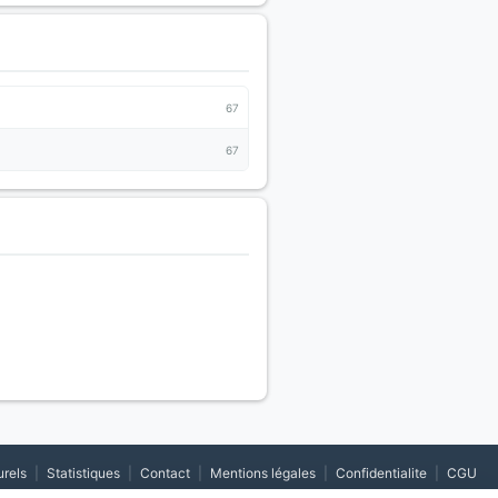
67
67
urels
|
Statistiques
|
Contact
|
Mentions légales
|
Confidentialite
|
CGU