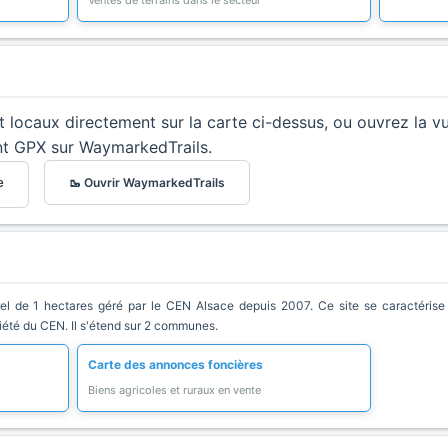
Ventes de terrains dans le secteur
et locaux directement sur la carte ci-dessus, ou ouvrez la v
nt GPX sur WaymarkedTrails.
🥾 Ouvrir WaymarkedTrails
e
el de 1 hectares géré par le CEN Alsace depuis 2007. Ce site se caractérise pa
riété du CEN. Il s'étend sur 2 communes.
Carte des annonces foncières
Biens agricoles et ruraux en vente