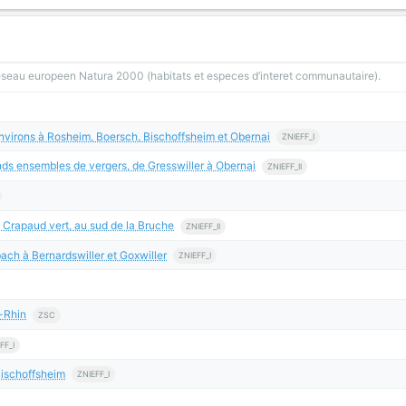
reseau europeen Natura 2000 (habitats et especes d’interet communautaire).
environs à Rosheim, Boersch, Bischoffsheim et Obernai
ZNIEFF_I
ds ensembles de vergers, de Gresswiller à Obernai
ZNIEFF_II
 Crapaud vert, au sud de la Bruche
ZNIEFF_II
ch à Bernardswiller et Goxwiller
ZNIEFF_I
-Rhin
ZSC
FF_I
Bischoffsheim
ZNIEFF_I