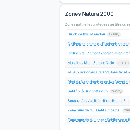
Zones Natura 2000
Zones naturelles protegees au titre du 
Bruch de l&#39;Andlau
ZNIEFF_I
Collines calcaires du Bischenberg et 
Collines du Piémont vosgien avec gran
Massif du Mont Sainte-Odile
ZNIEFF_II
Milieux agricoles à Grand Hamster et à
Ried du Dachsbach et de l&#39;Apfelba
Sablière à Bischoffsheim
ZNIEFF_I
Secteur Alluvial Rhin-Ried-Bruch, Bas
Zone humide du Buehl à Obernai
ZNIE
Zone humide du Langer Schlittweg à 