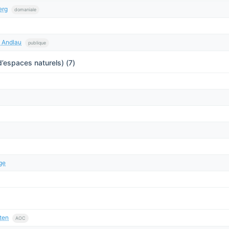
erg
domaniale
m Andlau
publique
’espaces naturels) (7)
ge
ten
AOC