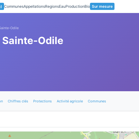
a)
Communes
Appellations
Regions
Eau
Production
Bio
Sur mesure
Sainte-Odile
 Sainte-Odile
on
Chiffres clés
Protections
Activité agricole
Communes