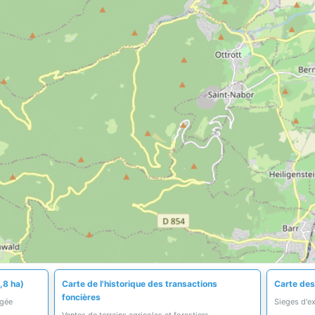
,8 ha)
Carte de l'historique des transactions
Carte des 
foncières
égée
Sieges d'ex