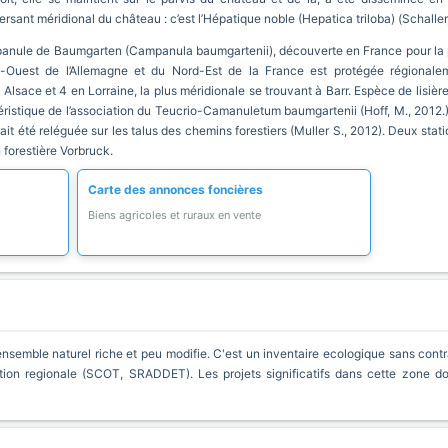
rsant méridional du château : c’est l’Hépatique noble (Hepatica triloba) (Schaller,
mpanule de Baumgarten (Campanula baumgartenii), découverte en France pour la pr
est de l’Allemagne et du Nord-Est de la France est protégée régionalemen
Alsace et 4 en Lorraine, la plus méridionale se trouvant à Barr. Espèce de lisière
téristique de l’association du Teucrio-Camanuletum baumgartenii (Hoff, M., 2012.) 
urait été reléguée sur les talus des chemins forestiers (Muller S., 2012). Deux stat
 forestière Vorbruck.
Carte des annonces foncières
Biens agricoles et ruraux en vente
nsemble naturel riche et peu modifie. C'est un inventaire ecologique sans contra
ion regionale (SCOT, SRADDET). Les projets significatifs dans cette zone d