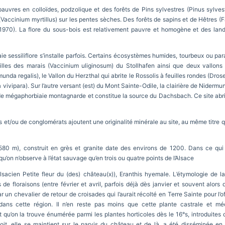
auvres en colloïdes, podzolique et des forêts de Pins sylvestres (Pinus sylvestr
 (Vaccinium myrtillus) sur les pentes sèches. Des forêts de sapins et de Hêtres (
., 1970). La flore du sous-bois est relativement pauvre et homogène et des la
ie sessiliflore s’installe parfois. Certains écosystèmes humides, tourbeux ou pa
les des marais (Vaccinium uliginosum) du Stollhafen ainsi que deux vallons :
nda regalis), le Vallon du Herzthal qui abrite le Rossolis à feuilles rondes (Droser
vivipara). Sur l’autre versant (est) du Mont Sainte-Odile, la clairière de Nidermu
de mégaphorbiaie montagnarde et constitue la source du Dachsbach. Ce site abri
 et/ou de conglomérats ajoutent une originalité minérale au site, au même titre 
0 m), construit en grès et granite date des environs de 1200. Dans ce qui fu
u’on n’observe à l’état sauvage qu’en trois ou quatre points de l’Alsace
Alsacien Petite fleur du (des) château(x)), Eranthis hyemale. L’étymologie de la
de floraisons (entre février et avril, parfois déjà dès janvier et souvent alors
r un chevalier de retour de croisades qui l’aurait récolté en Terre Sainte pour l’
 dans cette région. Il n’en reste pas moins que cette plante castrale et m
qu’on la trouve énumérée parmi les plantes horticoles dès le 16°s, introduites d
en soit, elle se maintient sur le parvis du château et de là, a été disséminée en