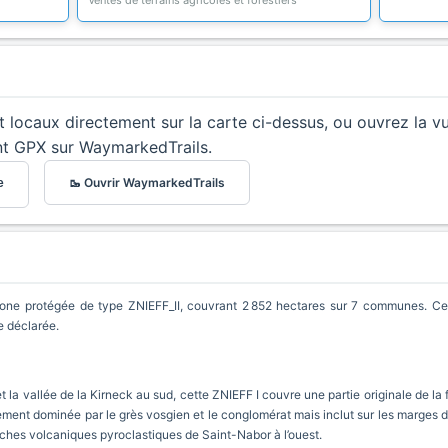
Ventes de terrains agricoles et forestiers
et locaux directement sur la carte ci-dessus, ou ouvrez la v
nt GPX sur WaymarkedTrails.
🥾 Ouvrir WaymarkedTrails
e
ne protégée de type ZNIEFF_II, couvrant 2 852 hectares sur 7 communes. Cette
e déclarée.
et la vallée de la Kirneck au sud, cette ZNIEFF I couvre une partie originale de l
ement dominée par le grès vosgien et le conglomérat mais inclut sur les marges
roches volcaniques pyroclastiques de Saint-Nabor à l’ouest.