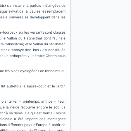
is) s’y installent, parfois mélangées de
Fagus sylvatica) à luzules les remplacent
ndes à bruyères se développent dans les
ra-tourbeux sur les versants sont classés
 le Vallon du Haghelthal dont l’aulnaie
a rotundifolia) et le Vallon du Stollhafen
nster « l’abbaye d’en-bas » est constituée
te un orthoptère vulnérable Chorthippus
que les blocs cyclopéens de l’enceinte du
t autrefois la basse-cour et le jardin
 plante (er = printemps, anthos = fleur,
 que la neige recouvre encore le sol). La
offrir à sa dame. Ce qui est faux au moins
édicinale a été importé des montagnes
ans différents pays d’Europe à partir de
 différents points de l’Alsace. Une autre