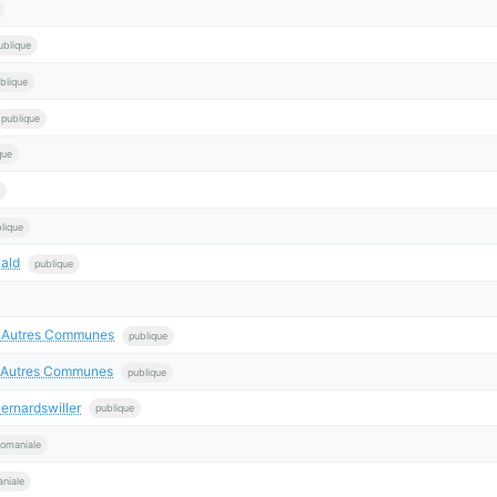
ublique
blique
publique
que
lique
ald
publique
 4 Autres Communes
publique
 6 Autres Communes
publique
ernardswiller
publique
omaniale
niale