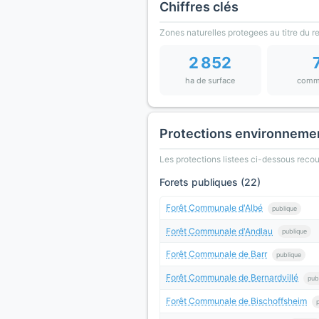
Chiffres clés
Zones naturelles protegees au titre du 
2 852
ha de surface
comm
Protections environneme
Les protections listees ci-dessous rec
Forets publiques (22)
Forêt Communale d'Albé
publique
Forêt Communale d'Andlau
publique
Forêt Communale de Barr
publique
Forêt Communale de Bernardvillé
pub
Forêt Communale de Bischoffsheim