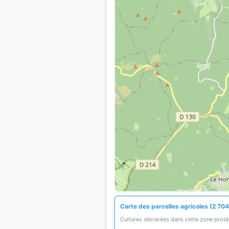
Carte des parcelles agricoles (2 704
Cultures déclarées dans cette zone prot