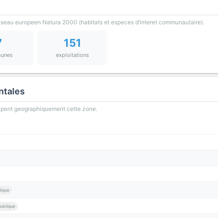
reseau europeen Natura 2000 (habitats et especes d’interet communautaire).
7
151
unes
exploitations
ntales
oupent geographiquement cette zone.
lique
publique