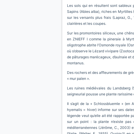
Les sols qui en résultent sont sableux p
Sapins (Abies alba), riches en Myrtilles
sur les versants plus frais (Lapraz, G
clairières et les coupes.
Sur les promontoires siliceux, une chêna
en ZNIEFF I comme la pineraie à Myrtil
oligotrophe abrite l’Osmonde royale (Osmu
où s’observe le Lézard vivipare (Zootoca 
de pâturages marécageux, d’aulnaie et 
montanus.
Des rochers et des affleurements de grès
« mur païen ».
Les ruines médiévales du Landsberg (58
seigneurial pousse une plante rarissime q
Il s’agit de la « Schlossbluemle » (en 
hyemalis = hiver) informe sur ses dates 
légende veut qu’elle ait été rapportée pa
sur un point : la plante n’existe pas
méditerranéennes (Jérôme, C., 2003) et 
l’Italie, (Walter, E., 1935). Quoiqu’il 