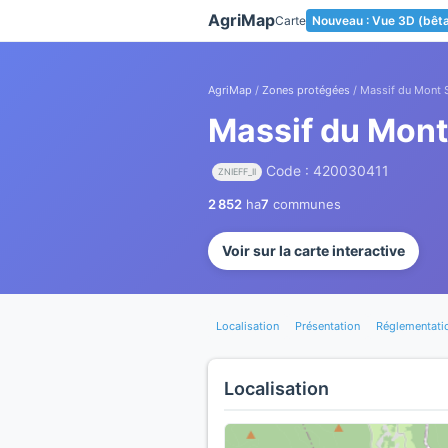
Panneau de gestion des cookies
AgriMap
Carte
Nouveau : Vue 3D (bêt
AgriMap
/
Zones protégées
/ Massif du Mont 
Massif du Mont
Code : 420030411
ZNIEFF_II
2 852
ha
7
communes
Voir sur la carte interactive
Localisation
Présentation
Réglementati
Localisation