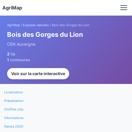
Panneau de gestion des cookies
AgriMap
AgriMap
/
Espaces naturels
/ Bois des Gorges du Lion
Bois des Gorges du Lion
CEN Auvergne
2
ha
1
communes
Voir sur la carte interactive
Localisation
Présentation
Chiffres clés
Informations
Natura 2000