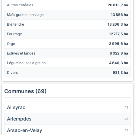
Autres céréales
20 813,7 ha
Maïs grain et ensilage
13 856 ha
Blé tendre
13 266,3 ha
Fourrage
12 717,5 ha
Orge
8 996,6 ha
Estives et landes
6 022,8 ha
Légumineuses à grains
4 646,3 ha
Divers
981,3 ha
Communes (69)
Alleyrac
43
Arlempdes
43
Arsac-en-Velay
43