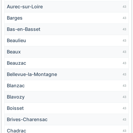
Aurec-sur-Loire
43
Barges
43
Bas-en-Basset
43
Beaulieu
43
Beaux
43
Beauzac
43
Bellevue-la-Montagne
43
Blanzac
43
Blavozy
43
Boisset
43
Brives-Charensac
43
Chadrac
43