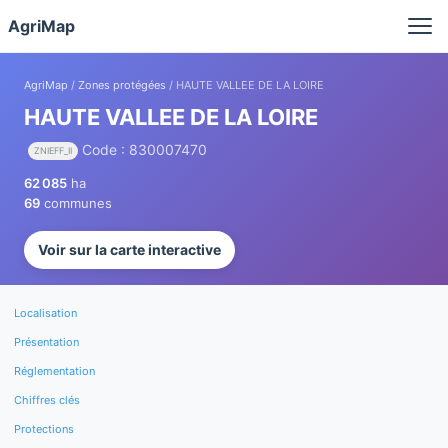
Panneau de gestion des cookies
AgriMap
AgriMap
/
Zones protégées
/ HAUTE VALLEE DE LA LOIRE
HAUTE VALLEE DE LA LOIRE
Code : 830007470
ZNIEFF_II
62 085
ha
69
communes
Voir sur la carte interactive
Localisation
Présentation
Réglementation
Chiffres clés
Protections