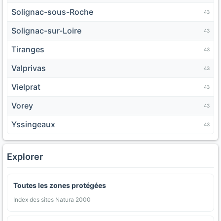
Solignac-sous-Roche
43
Solignac-sur-Loire
43
Tiranges
43
Valprivas
43
Vielprat
43
Vorey
43
Yssingeaux
43
Explorer
Toutes les zones protégées
Index des sites Natura 2000