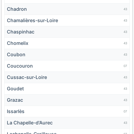
Chadron
43
Chamalières-sur-Loire
43
Chaspinhac
43
Chomelix
43
Coubon
43
Coucouron
07
Cussac-sur-Loire
43
Goudet
43
Grazac
43
Issarlès
07
La Chapelle-d'Aurec
43
Lachapelle-Graillouse