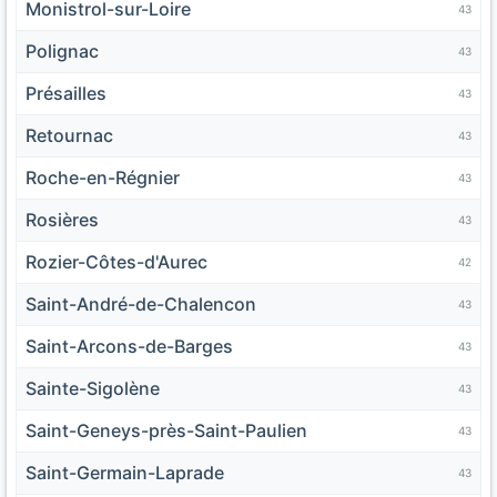
Monistrol-sur-Loire
43
Polignac
43
Présailles
43
Retournac
43
Roche-en-Régnier
43
Rosières
43
Rozier-Côtes-d'Aurec
42
Saint-André-de-Chalencon
43
Saint-Arcons-de-Barges
43
Sainte-Sigolène
43
Saint-Geneys-près-Saint-Paulien
43
Saint-Germain-Laprade
43