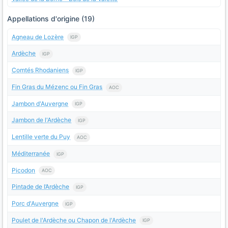
Appellations d'origine (19)
Agneau de Lozère
IGP
Ardèche
IGP
Comtés Rhodaniens
IGP
Fin Gras du Mézenc ou Fin Gras
AOC
Jambon d'Auvergne
IGP
Jambon de l'Ardèche
IGP
Lentille verte du Puy
AOC
Méditerranée
IGP
Picodon
AOC
Pintade de l’Ardèche
IGP
Porc d'Auvergne
IGP
Poulet de l'Ardèche ou Chapon de l'Ardèche
IGP