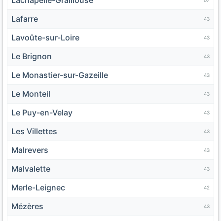
07
Lafarre
43
Lavoûte-sur-Loire
43
Le Brignon
43
Le Monastier-sur-Gazeille
43
Le Monteil
43
Le Puy-en-Velay
43
Les Villettes
43
Malrevers
43
Malvalette
43
Merle-Leignec
42
Mézères
43