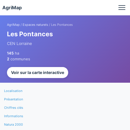
Panneau de gestion des cookies
AgriMap
AgriMap
/
Espaces naturels
/ Les Pontances
Les Pontances
CEN Lorraine
145
ha
2
communes
Voir sur la carte interactive
Localisation
Présentation
Chiffres clés
Informations
Natura 2000