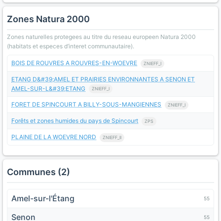
Zones Natura 2000
Zones naturelles protegees au titre du reseau europeen Natura 2000
(habitats et especes d’interet communautaire).
BOIS DE ROUVRES A ROUVRES-EN-WOEVRE
ZNIEFF_I
ETANG D&#39;AMEL ET PRAIRIES ENVIRONNANTES A SENON ET
AMEL-SUR-L&#39;ETANG
ZNIEFF_I
FORET DE SPINCOURT A BILLY-SOUS-MANGIENNES
ZNIEFF_I
Forêts et zones humides du pays de Spincourt
ZPS
PLAINE DE LA WOEVRE NORD
ZNIEFF_II
Communes (2)
Amel-sur-l'Étang
55
Senon
55