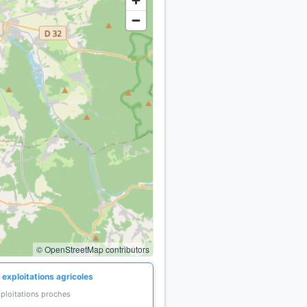
© OpenStreetMap contributors
 exploitations agricoles
xploitations proches