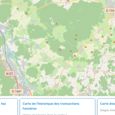
 ha)
Carte de l'historique des transactions
Carte des
foncières
Sieges d'e