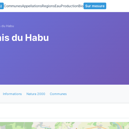
a)
Communes
Appellations
Regions
Eau
Production
Bio
Sur mesure
is du Habu
ais du Habu
Informations
Natura 2000
Communes