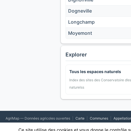
Dogneville
Longchamp
Moyemont
Explorer
Tous les espaces naturels
Index des sites des Conservatoire d’e
naturelss
AgriMap — Données agricoles ouvertes
|
Carte
|
Communes
|
Appellatio
Ce site utilise des cookies et vous donne le contrôle 