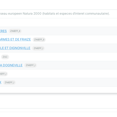
reseau europeen Natura 2000 (habitats et especes d’interet communautaire).
ERES
ZNIEFF_II
ARMES ET DE FRAIZE
ZNIEFF_II
LE ET DIGNONVILLE
ZNIEFF_I
ZSC
 A DOGNEVILLE
ZNIEFF_I
IEFF_I
X
ZNIEFF_I