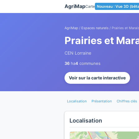
Panneau de gestion des cookies
AgriMap
Carte
Nouveau : Vue 3D (bêt
AgriMap
/
Espaces naturels
/ Prairies et Mara
Prairies et Mar
CEN Lorraine
36
ha
4
communes
Voir sur la carte interactive
Localisation
Présentation
Chiffres clés
Localisation