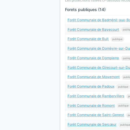
Les protections listees ci-dessous rec
Forets publiques (14)
Forêt Communale de Badménil-aux-Bo
Forêt Communale de Bayecourt
publi
Forêt Communale de Bult
publique
Forêt Communale de Domèvre-sur-Du
Forêt Communale de Dompierre
publi
Forêt Communale de Girecourt-sur-Du
Forêt Communale de Moyemont
publi
Forêt Communale de Padoux
publique
Forêt Communale de Rambervillers
p
Forêt Communale de Romont
publique
Forêt Communale de Saint-Genest
p
Forêt Communale de Sercœur
publiqu