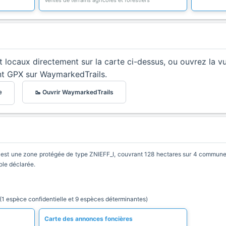
Ventes de terrains agricoles et forestiers
et locaux directement sur la carte ci-dessus, ou ouvrez la v
nt GPX sur WaymarkedTrails.
🥾 Ouvrir WaymarkedTrails
e
ne zone protégée de type ZNIEFF_I, couvrant 128 hectares sur 4 communes. C
ole déclarée.
spèce confidentielle et 9 espèces déterminantes)
Carte des annonces foncières