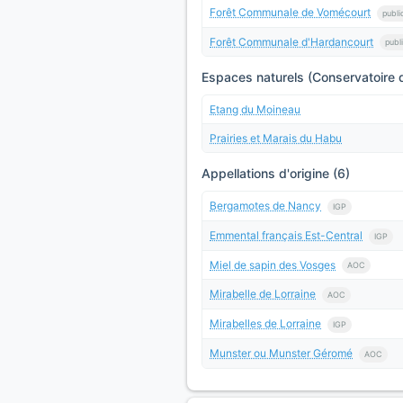
Forêt Communale de Vomécourt
publi
Forêt Communale d'Hardancourt
publ
Espaces naturels (Conservatoire d
Etang du Moineau
Prairies et Marais du Habu
Appellations d'origine (6)
Bergamotes de Nancy
IGP
Emmental français Est-Central
IGP
Miel de sapin des Vosges
AOC
Mirabelle de Lorraine
AOC
Mirabelles de Lorraine
IGP
Munster ou Munster Géromé
AOC