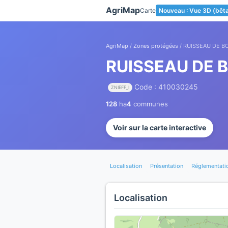
Panneau de gestion des cookies
AgriMap
Carte
Nouveau : Vue 3D (bêt
AgriMap
/
Zones protégées
/ RUISSEAU DE B
RUISSEAU DE 
Code : 410030245
ZNIEFF_I
128
ha
4
communes
Voir sur la carte interactive
Localisation
Présentation
Réglementati
Localisation