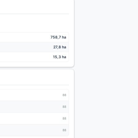
758,7 ha
27,8 ha
15,3 ha
88
88
88
88