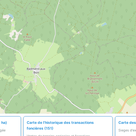
 ha)
Carte de l'historique des transactions
Carte des
foncières (151)
égée
Sieges d'ex