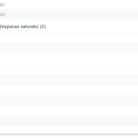
que
ique
’espaces naturels) (2)