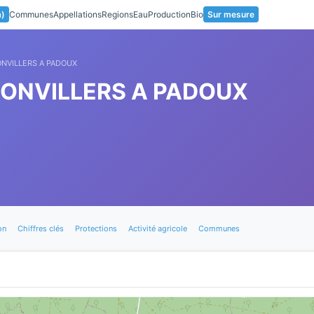
a)
Communes
Appellations
Regions
Eau
Production
Bio
Sur mesure
ONVILLERS A PADOUX
BONVILLERS A PADOUX
on
Chiffres clés
Protections
Activité agricole
Communes