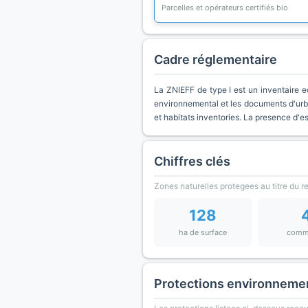
Parcelles et opérateurs certifiés bio
Cadre réglementaire
La ZNIEFF de type I est un inventaire e
environnemental et les documents d'urb
et habitats inventories. La presence d'
Chiffres clés
Zones naturelles protegees au titre du 
128
ha de surface
comm
Protections environneme