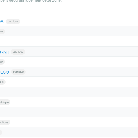
oupent geographiquement cette zone.
is
publique
que
rbion
publique
que
rbion
publique
que
ublique
ublique
e