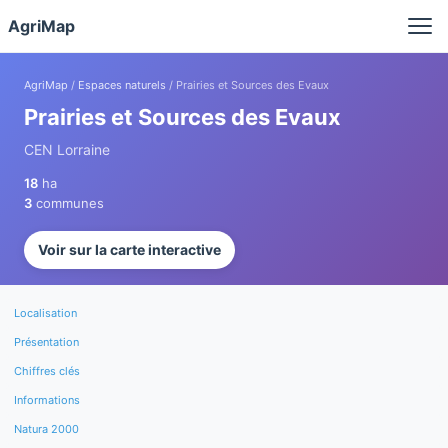
Panneau de gestion des cookies
AgriMap
AgriMap
/
Espaces naturels
/ Prairies et Sources des Evaux
Prairies et Sources des Evaux
CEN Lorraine
18
ha
3
communes
Voir sur la carte interactive
Localisation
Présentation
Chiffres clés
Informations
Natura 2000