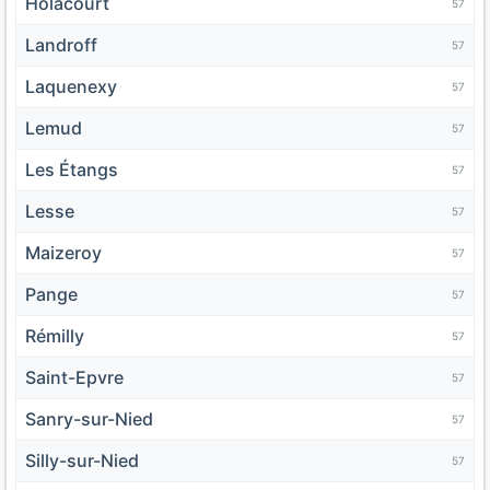
Holacourt
57
Landroff
57
Laquenexy
57
Lemud
57
Les Étangs
57
Lesse
57
Maizeroy
57
Pange
57
Rémilly
57
Saint-Epvre
57
Sanry-sur-Nied
57
Silly-sur-Nied
57