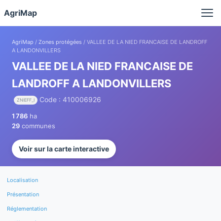
Panneau de gestion des cookies
AgriMap
AgriMap
/
Zones protégées
/ VALLEE DE LA NIED FRANCAISE DE LANDROFF
A LANDONVILLERS
VALLEE DE LA NIED FRANCAISE DE
LANDROFF A LANDONVILLERS
Code : 410006926
ZNIEFF_I
1 786
ha
29
communes
Voir sur la carte interactive
Localisation
Présentation
Réglementation