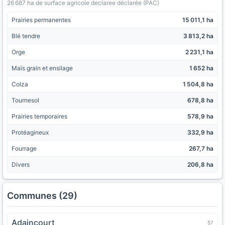
26 687 ha de surface agricole declaree déclarée (PAC)
Prairies permanentes
15 011,1 ha
Blé tendre
3 813,2 ha
Orge
2 231,1 ha
Maïs grain et ensilage
1 652 ha
Colza
1 504,8 ha
Tournesol
678,8 ha
Prairies temporaires
578,9 ha
Protéagineux
332,9 ha
Fourrage
267,7 ha
Divers
206,8 ha
Communes (29)
Adaincourt
57