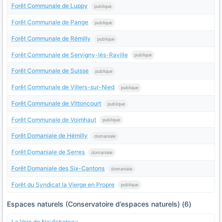
Forêt Communale de Luppy
publique
Forêt Communale de Pange
publique
Forêt Communale de Rémilly
publique
Forêt Communale de Servigny-lès-Raville
publique
Forêt Communale de Suisse
publique
Forêt Communale de Villers-sur-Nied
publique
Forêt Communale de Vittoncourt
publique
Forêt Communale de Voimhaut
publique
Forêt Domaniale de Hémilly
domaniale
Forêt Domaniale de Serres
domaniale
Forêt Domaniale des Six-Cantons
domaniale
Forêt du Syndicat la Vierge en Propre
publique
Espaces naturels (Conservatoire d’espaces naturels) (6)
La Voie de Neufchateau