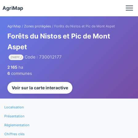
Panneau de gestion des cookies
AgriMap
AgriMap
/
Zones protégées
/ Forêts du Nistos et Pic de Mont Aspet
Forêts du Nistos et Pic de Mont
Aspet
Code : 730012177
ZNIEFF_I
2 165
ha
6
communes
Voir sur la carte interactive
Localisation
Présentation
Réglementation
Chiffres clés