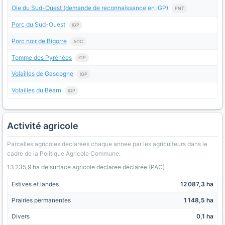
Oie du Sud-Ouest (demande de reconnaissance en IGP)
PNT
Porc du Sud-Ouest
IGP
Porc noir de Bigorre
AOC
Tomme des Pyrénées
IGP
Volailles de Gascogne
IGP
Volailles du Béarn
IGP
Activité agricole
Parcelles agricoles declarees chaque annee par les agriculteurs dans le
cadre de la Politique Agricole Commune.
13 235,9 ha de surface agricole declaree déclarée (PAC)
Estives et landes
12 087,3 ha
Prairies permanentes
1 148,5 ha
Divers
0,1 ha