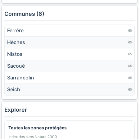
Communes (6)
Ferrère
65
Hèches
65
Nistos
65
Sacoué
65
Sarrancolin
65
Seich
65
Explorer
Toutes les zones protégées
Index des sites Natura 2000