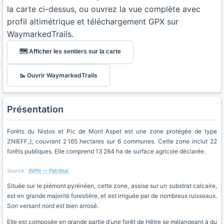
la carte ci-dessus, ou ouvrez la vue complète avec
profil altimétrique et téléchargement GPX sur
WaymarkedTrails.
🗺️ Afficher les sentiers sur la carte
🥾 Ouvrir WaymarkedTrails
Présentation
Forêts du Nistos et Pic de Mont Aspet est une zone protégée de type
ZNIEFF_I, couvrant 2 165 hectares sur 6 communes. Cette zone inclut 22
forêts publiques. Elle comprend 13 284 ha de surface agricole déclarée.
Source :
INPN — PatriNat
Située sur le piémont pyrénéen, cette zone, assise sur un substrat calcaire,
est en grande majorité forestière, et est irriguée par de nombreux ruisseaux.
Son versant nord est bien arrosé.
Elle est composée en grande partie d’une forêt de Hêtre se mélangeant à du