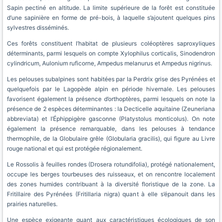
Sapin pectiné en altitude. La limite supérieure de la forêt est constituée
d’une sapinière en forme de pré-bois, à laquelle s’ajoutent quelques pins
sylvestres disséminés.
Ces forêts constituent l’habitat de plusieurs coléoptères saproxyliques
déterminants, parmi lesquels on compte Xylophilus corticalis, Sinodendron
cylindricum, Aulonium ruficorne, Ampedus melanurus et Ampedus nigrinus.
Les pelouses subalpines sont habitées par la Perdrix grise des Pyrénées et
quelquefois par le Lagopède alpin en période hivernale. Les pelouses
favorisent également la présence d’orthoptères, parmi lesquels on note la
présence de 2 espèces déterminantes : la Decticelle aquitaine (Zeuneriana
abbreviata) et l’Éphippigère gasconne (Platystolus monticolus). On note
également la présence remarquable, dans les pelouses à tendance
thermophile, de la Globulaire grêle (Globularia gracilis), qui figure au Livre
rouge national et qui est protégée régionalement.
Le Rossolis à feuilles rondes (Drosera rotundifolia), protégé nationalement,
occupe les berges tourbeuses des ruisseaux, et on rencontre localement
des zones humides contribuant à la diversité floristique de la zone. La
Fritillaire des Pyrénées (Fritillaria nigra) quant à elle s’épanouit dans les
prairies naturelles.
Une espèce exigeante quant aux caractéristiques écologiques de son