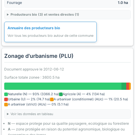
Fourrage
1.0 ha
Producteurs bio (3) et ventes directes (1)
Annuaire des producteurs bio
Voir tous les producteurs bio autour de cette commune
Zonage d'urbanisme (PLU)
Document approuve le 2012-06-12
Surface totale zonee : 3600.5 ha
Naturelle (N) — 93% (3366.2 ha)
Agricole (A) — 4% (134 ha)
Urbaine (U) — 2% (74.7 ha)
A urbaniser (conditionnel) (AUc) — 1% (20.5 ha)
A urbaniser (strict) (AUs) — 0% (5.1 ha)
Voir les données en tableau
N
— espace protege pour sa qualite paysagere, ecologique ou forestiere
A
— zone protégée en raison du potentiel agronomique, biologique ou
économique des terres