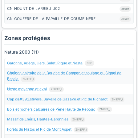
CN_HOUNT_DE_LARRIEU_U02
cavite
CN_GOUFFRE_DE_LA_PAPAILLE_DE_COUME_NERE
cavite
Zones protégées
Natura 2000 (11)
Garonne, Ariège, Hers, Salat, Pique et Neste
ZSC
Chaînon calcaire de la Bouche de Campan et soulane du Signal de
Bassia
ZNIEFF_I
Neste moyenne et aval
ZNIEFF_I
Cap d&#39;Estivère, Bayelle de Gazave et Pic de Picharot
ZNIEFF_I
Bois et rochers calcaires de Pène Haute de Rebouc
ZNIEFF_I
Massif de Lhéris, Hautes-Baronnies
ZNIEFF_I
Forêts du Nistos et Pic de Mont Aspet
ZNIEFF_I