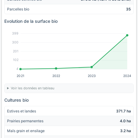
Parcelles bio
35
Evolution de la surface bio
399
300
201
102
4
2021
2022
2023
2024
Voir les données en tableau
Cultures bio
Estives et landes
371.7 ha
Prairies permanentes
4.0 ha
Maïs grain et ensilage
3.2 ha