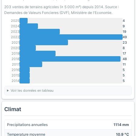
203 ventes de terrains agricoles (≥ 5 000 m²) depuis 2014. Source :
Demandes de Valeurs Foncieres (DVF), Ministère de l'Economie.
2025
4
2024
9
2023
19
2022
49
2021
23
2020
8
2019
17
2018
48
2017
11
2016
5
2015
5
2014
5
Voir les données en tableau
Climat
Precipitations annuelles
1114 mm
Temperature moyenne
10.9 °C