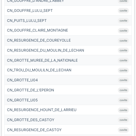
CN_GOUFFRE_D'ANDRE_LABBEY
cavite
CN_GOUFFRE_LULU_SEPT
cavite
CN_PUITS_LULU_SEPT
cavite
CN_GOUFFRE_CLAIRE_MONTAGNE
cavite
CN_RESURGENCE_DE_COUREYOLLE
cavite
CN_RESURGENCE_DU_MOULIN_DE_LECHAN
cavite
CN_GROTTE_MUREE_DE_LA_NATIONALE
cavite
CN_TROU_DU_MOULILN_DE_LECHAN
cavite
CN_GROTTE_U04
cavite
CN_GROTTE_DE_L'EPERON
cavite
CN_GROTTE_U05
cavite
CN_RESURGENCE_HOUNT_DE_LARRIEU
cavite
CN_GROTTE_DES_CASTOY
cavite
CN_RESURGENCE_DE_CASTOY
cavite