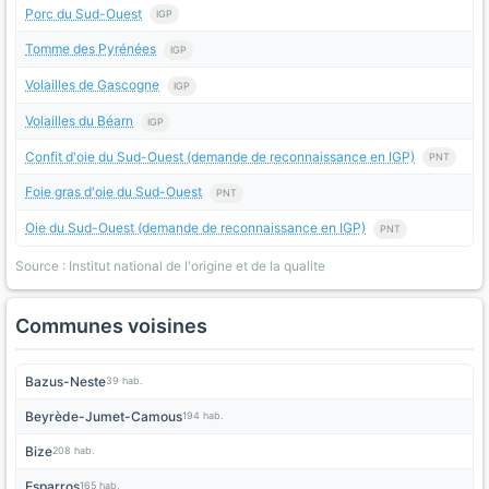
Porc du Sud-Ouest
IGP
Tomme des Pyrénées
IGP
Volailles de Gascogne
IGP
Volailles du Béarn
IGP
Confit d'oie du Sud-Ouest (demande de reconnaissance en IGP)
PNT
Foie gras d'oie du Sud-Ouest
PNT
Oie du Sud-Ouest (demande de reconnaissance en IGP)
PNT
Source : Institut national de l'origine et de la qualite
Communes voisines
Bazus-Neste
39 hab.
Beyrède-Jumet-Camous
194 hab.
Bize
208 hab.
Esparros
165 hab.