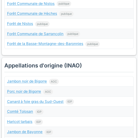
Forêt Communale de Nistos
publique
Forêt Communale de Hèches
publique
Forêt de Nistos
publique
Forêt Communale de Sarrancolin
publique
Forêt de la Basse-Montagne-des-Baronnies
publique
Appellations d'origine (INAO)
Jambon noir de Bigorre
AOC
Porc noir de Bigorre
AOC
Canard à foie gras du Sud-Ouest
IGP
Comté Tolosan
IGP
Haricot tarbais
IGP
Jambon de Bayonne
IGP