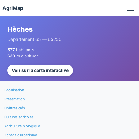
Panneau de gestion des cookies
AgriMap
Hèches
Département 65 — 65250
577
habitants
630
m d'altitude
Voir sur la carte interactive
Localisation
Présentation
Chiffres clés
Cultures agricoles
Agriculture biologique
Zonage d'urbanisme