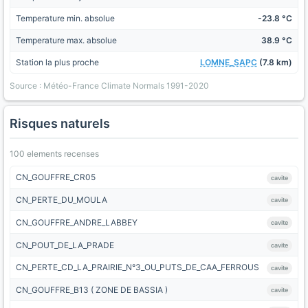
Temperature min. absolue
-23.8 °C
Temperature max. absolue
38.9 °C
Station la plus proche
LOMNE_SAPC
(7.8 km)
Source : Météo-France Climate Normals 1991-2020
Risques naturels
100 elements recenses
CN_GOUFFRE_CR05
cavite
CN_PERTE_DU_MOULA
cavite
CN_GOUFFRE_ANDRE_LABBEY
cavite
CN_POUT_DE_LA_PRADE
cavite
CN_PERTE_CD_LA_PRAIRIE_N°3_OU_PUTS_DE_CAA_FERROUS
cavite
CN_GOUFFRE_B13 ( ZONE DE BASSIA )
cavite