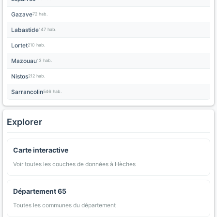
Gazave
72 hab.
Labastide
147 hab.
Lortet
210 hab.
Mazouau
13 hab.
Nistos
212 hab.
Sarrancolin
546 hab.
Explorer
Carte interactive
Voir toutes les couches de données à Hèches
Département 65
Toutes les communes du département