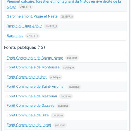
Piémont calcaire, forestier et montagnard du Nistos en rive droite de la
Neste
ZNIEFF_II
Garonne amont, Pique et Neste
ZNIEFF_II
Bassin du Haut Adour
ZNIEFF_II
Baronnies
ZNIEFF_II
Forets publiques (13)
Forêt Communale de Bazus-Neste
publique
Forêt Communale de Montoussé
publique
Forêt Communale d'Ilhet
publique
Forêt Communale de Saint-Arroman
publique
Forêt Communale de Mazouau
publique
Forêt Communale de Gazave
publique
Forêt Communale de Bize
publique
Forêt Communale de Lortet
publique