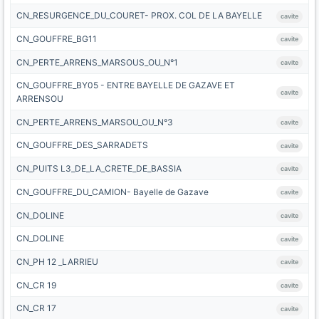
CN_RESURGENCE_DU_COURET- PROX. COL DE LA BAYELLE
cavite
CN_GOUFFRE_BG11
cavite
CN_PERTE_ARRENS_MARSOUS_OU_N°1
cavite
CN_GOUFFRE_BY05 - ENTRE BAYELLE DE GAZAVE ET
cavite
ARRENSOU
CN_PERTE_ARRENS_MARSOU_OU_N°3
cavite
CN_GOUFFRE_DES_SARRADETS
cavite
CN_PUITS L3_DE_LA_CRETE_DE_BASSIA
cavite
CN_GOUFFRE_DU_CAMION- Bayelle de Gazave
cavite
CN_DOLINE
cavite
CN_DOLINE
cavite
CN_PH 12 _LARRIEU
cavite
CN_CR 19
cavite
CN_CR 17
cavite