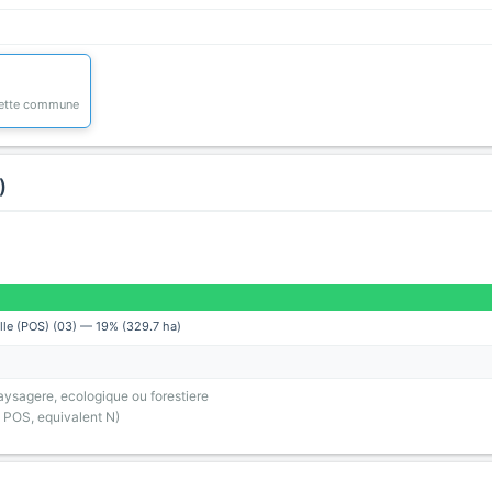
 cette commune
)
lle (POS) (03) — 19% (329.7 ha)
ysagere, ecologique ou forestiere
 POS, equivalent N)