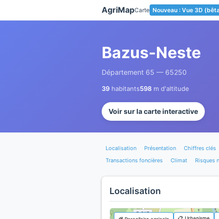
Panneau de gestion des cookies
AgriMap
Carte
Nouveau : Vue 3D (bêt
Bazus-Neste
Département 65 — 65250
39
habitants
598
m d'altitude
Voir sur la carte interactive
Localisation
Présentation
Chiffres clés
Transactions foncières
Climat
Risques n
Localisation
📋 Urbanisme
🌾 Parcellaire agricole