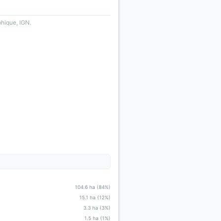
phique, IGN.
104.6 ha (84%)
15.1 ha (12%)
3.3 ha (3%)
1.5 ha (1%)