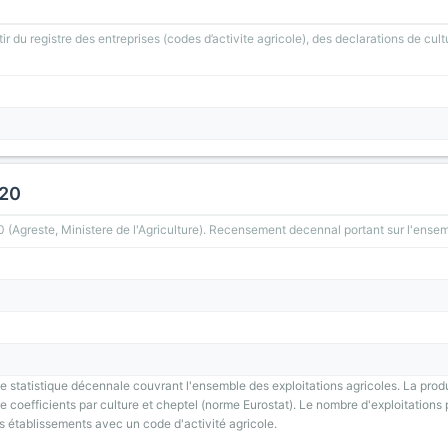
ir du registre des entreprises (codes d’activite agricole), des declarations de cult
020
greste, Ministere de l'Agriculture). Recensement decennal portant sur l'ensemb
 statistique décennale couvrant l'ensemble des exploitations agricoles. La prod
 coefficients par culture et cheptel (norme Eurostat). Le nombre d'exploitations p
s établissements avec un code d'activité agricole.