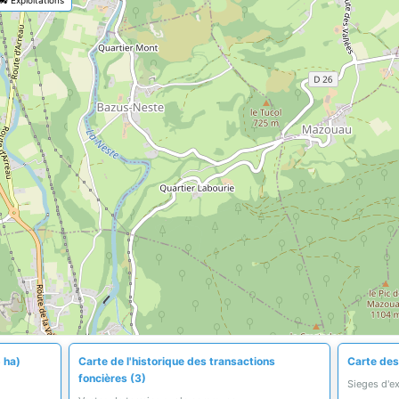
 ha)
Carte de l'historique des transactions
Carte des 
foncières (3)
Sieges d'e