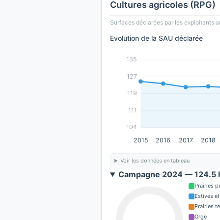
Cultures agricoles (RPG)
Surfaces déclarées par les exploitants a
Evolution de la SAU déclarée
135
127
119
111
104
2015
2016
2017
2018
Voir les données en tableau
Campagne 2024 — 124.5 h
Prairies 
Estives et
Prairies 
Orge