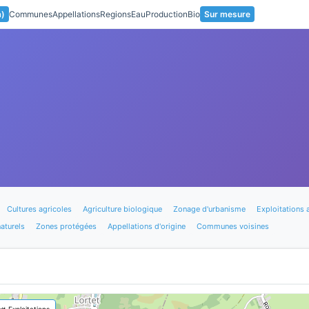
a)
Communes
Appellations
Regions
Eau
Production
Bio
Sur mesure
Cultures agricoles
Agriculture biologique
Zonage d'urbanisme
Exploitations 
aturels
Zones protégées
Appellations d'origine
Communes voisines
🚜 Exploitations