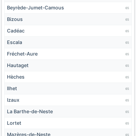
Beyrède-Jumet-Camous
65
Bizous
65
Cadéac
65
Escala
65
Fréchet-Aure
65
Hautaget
65
Hèches
65
Ilhet
65
Izaux
65
La Barthe-de-Neste
65
Lortet
65
Mazères-de-Neste
65