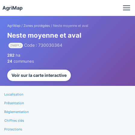
Panneau de gestion des cookies
AgriMap
AgriMap
/
Zones protégées
/ Neste moyenne et aval
Neste moyenne et aval
Code : 730030364
ZNIEFF_I
282
ha
24
communes
Voir sur la carte interactive
Localisation
Présentation
Réglementation
Chiffres clés
Protections