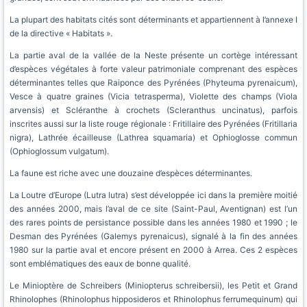
La plupart des habitats cités sont déterminants et appartiennent à l’annexe I
de la directive « Habitats ».
La partie aval de la vallée de la Neste présente un cortège intéressant
d’espèces végétales à forte valeur patrimoniale comprenant des espèces
déterminantes telles que Raiponce des Pyrénées (Phyteuma pyrenaicum),
Vesce à quatre graines (Vicia tetrasperma), Violette des champs (Viola
arvensis) et Scléranthe à crochets (Scleranthus uncinatus), parfois
inscrites aussi sur la liste rouge régionale : Fritillaire des Pyrénées (Fritillaria
nigra), Lathrée écailleuse (Lathrea squamaria) et Ophioglosse commun
(Ophioglossum vulgatum).
La faune est riche avec une douzaine d’espèces déterminantes.
La Loutre d’Europe (Lutra lutra) s’est développée ici dans la première moitié
des années 2000, mais l’aval de ce site (Saint-Paul, Aventignan) est l’un
des rares points de persistance possible dans les années 1980 et 1990 ; le
Desman des Pyrénées (Galemys pyrenaicus), signalé à la fin des années
1980 sur la partie aval et encore présent en 2000 à Arrea. Ces 2 espèces
sont emblématiques des eaux de bonne qualité.
Le Minioptère de Schreibers (Miniopterus schreibersii), les Petit et Grand
Rhinolophes (Rhinolophus hipposideros et Rhinolophus ferrumequinum) qui