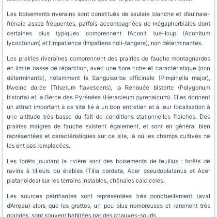
Les boisements riverains sont constitués de saulaie blanche et d’aulnaie-
frênaie assez fréquentes, parfois accompagnées de mégaphorbiaies dont
certaines plus typiques comprennent l’Aconit tue-loup (Aconitum
lycoctonum) et l’Impatience (Impatiens noli-tangere), non déterminantes.
Les prairies riveraines comprennent des prairies de fauche montagnardes
en limite basse de répartition, avec une flore riche et caractéristique (non
déterminante), notamment la Sanguisorbe officinale (Pimpinella major),
l’Avoine dorée (Trisetum flavescens), la Renouée bistorte (Polygonum
bistorta) et la Berce des Pyrénées (Heracleum pyrenaicum). Elles donnent
un attrait important à ce site lié à un bon entretien et à leur localisation à
une altitude très basse du fait de conditions stationnelles fraîches. Des
prairies maigres de fauche existent également, et sont en général bien
représentées et caractéristiques sur ce site, là où les champs cultivés ne
les ont pas remplacées.
Les forêts jouxtant la rivière sont des boisements de feuillus : forêts de
ravins à tilleuls ou érables (Tilia cordata, Acer pseudoplatanus et Acer
platanoides) sur les terrains instables, chênaies calcicoles.
Les sources pétrifiantes sont représentées très ponctuellement (aval
d’Arreau) alors que les grottes, un peu plus nombreuses et rarement très
grandes, sont souvent habitées par des chauves-souris.