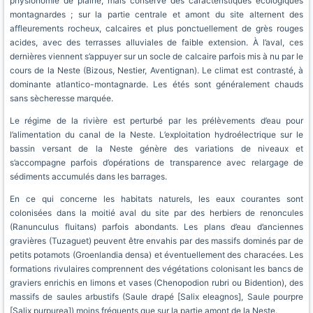
physionomie de plaine, mais conserve des caractéristiques écologiques
montagnardes ; sur la partie centrale et amont du site alternent des
affleurements rocheux, calcaires et plus ponctuellement de grès rouges
acides, avec des terrasses alluviales de faible extension. À l’aval, ces
dernières viennent s’appuyer sur un socle de calcaire parfois mis à nu par le
cours de la Neste (Bizous, Nestier, Aventignan). Le climat est contrasté, à
dominante atlantico-montagnarde. Les étés sont généralement chauds
sans sècheresse marquée.
Le régime de la rivière est perturbé par les prélèvements d’eau pour
l’alimentation du canal de la Neste. L’exploitation hydroélectrique sur le
bassin versant de la Neste génère des variations de niveaux et
s’accompagne parfois d’opérations de transparence avec relargage de
sédiments accumulés dans les barrages.
En ce qui concerne les habitats naturels, les eaux courantes sont
colonisées dans la moitié aval du site par des herbiers de renoncules
(Ranunculus fluitans) parfois abondants. Les plans d’eau d’anciennes
gravières (Tuzaguet) peuvent être envahis par des massifs dominés par de
petits potamots (Groenlandia densa) et éventuellement des characées. Les
formations rivulaires comprennent des végétations colonisant les bancs de
graviers enrichis en limons et vases (Chenopodion rubri ou Bidention), des
massifs de saules arbustifs (Saule drapé [Salix eleagnos], Saule pourpre
[Salix purpurea]) moins fréquents que sur la partie amont de la Neste.