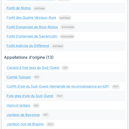
Forêt de Nistos
publique
Forêt des Quatre Véziaux-Aure
publique
Forêt Domaniale de Bize-Nistos
domaniale
Forêt Domaniale de Sarrancolin
domaniale
Forêt Indivise du Différend
publique
Appellations d'origine (13)
Canard à foie gras du Sud-Ouest
IGP
Comté Tolosan
IGP
Confit d'oie du Sud-Ouest (demande de reconnaissance en IGP)
PNT
Foie gras d'oie du Sud-Ouest
PNT
Haricot tarbais
IGP
Jambon de Bayonne
IGP
Jambon noir de Bigorre
AOC