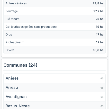
Autres céréales
29,8 ha
Fourrage
27,7 ha
Blé tendre
25 ha
Gel (surfaces gelées sans production)
19 ha
Orge
17 ha
Protéagineux
12 ha
Divers
10,8 ha
Communes (24)
Anères
65
Arreau
65
Aventignan
65
Bazus-Neste
65