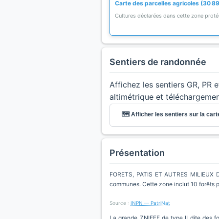
Carte des parcelles agricoles (30 8
Cultures déclarées dans cette zone prot
Sentiers de randonnée
Affichez les sentiers GR, PR 
altimétrique et téléchargeme
🗺️ Afficher les sentiers sur la cart
Présentation
FORETS, PATIS ET AUTRES MILIEUX DU
communes. Cette zone inclut 10 forêts p
Source :
INPN — PatriNat
La grande ZNIEFF de type II dite des fo