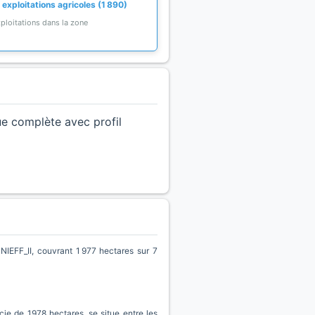
exploitations agricoles (1 890)
ploitations dans la zone
ue complète avec profil
F_II, couvrant 1 977 hectares sur 7
cie de 1978 hectares, se situe entre les