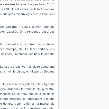
lle a été très fortement agrandie en 2000
 la ZNIEFF est variée : si la forêt domine
e quelques milieux agricoles à flore plus
 des versants : le plus souvent chênaie
 bien exposés. On y rencontre aussi des
le champêtre et le frêne. Les arbustes
r des champs, etc. Le tapis herbacé est
he des bois, l'anémone des bois, la canche
La strate arbustive très claire comprend
 la molinie bleue, le millepertis élégant,
e. On y rencontre également leur hybride
gne-Ardenne), le frêne, le pin sylvestre,
omposée par le chèvrefeuille à balais, la
a strate herbacée se remarquent la laîche
e dompte-venin officinal, la mercuriale
server le cytise faux-ébénier, le rosier