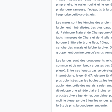
pimprenelle, le rosier rouillé et le g
phalangère rameuse, l'épipactis à large
l'euphorbe petit-cyprès, etc.
Les mares sont les témoins des anciennes
faiblement minéralisées. Les plus caract
du Patrimone Naturel de Champagne-Arde
tapis immergés de Chara et de Nitella, r
bordure à littorelle à une fleur, flûtea
canche des marais et laîche tardive. D
groupement dominé presqu'exclusivement pa
Les landes sont des groupements relict
commun et de nombreux arbustes bas (ros
pileux). Entre ces ligneux bas se développ
intermédiaire, le genêt d'Angleterre (à 
plus colonisées par les bouleaux, les tr
aggloméré, prêle des marais, saule rampa
développe une pinède claire à pins sylve
arbustes divers (genévrier, bourdaine, 
molinie bleue, pyrole à feuilles rondes,
forêts de pins, la goodyère rampante.