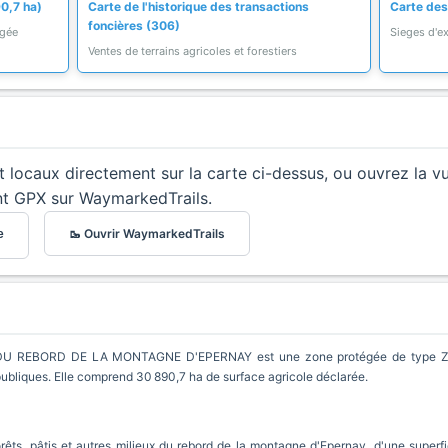
90,7 ha)
Carte de l'historique des transactions
Carte des 
foncières (306)
égée
Sieges d'ex
Ventes de terrains agricoles et forestiers
et locaux directement sur la carte ci-dessus, ou ouvrez la v
nt GPX sur WaymarkedTrails.
🥾 Ouvrir WaymarkedTrails
e
 REBORD DE LA MONTAGNE D'EPERNAY est une zone protégée de type ZNIEF
ubliques. Elle comprend 30 890,7 ha de surface agricole déclarée.
rêts, pâtis et autres milieux du rebord de la montagne d'Epernay, d'une superfi