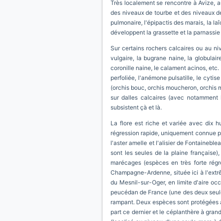
Très localement se rencontre à Avize, a
des niveaux de tourbe et des niveaux de
pulmonaire, l'épipactis des marais, la laî
développent la grassette et la parnassie
Sur certains rochers calcaires ou au ni
vulgaire, la bugrane naine, la globulair
coronille naine, le calament acinos, et
perfoliée, l'anémone pulsatille, le cyti
(orchis bouc, orchis moucheron, orchis mi
sur dalles calcaires (avec notamment le
subsistent çà et là.
La flore est riche et variée avec dix hu
régression rapide, uniquement connue pour
l'aster amelle et l'alisier de Fontainebl
sont les seules de la plaine française),
marécages (espèces en très forte régres
Champagne-Ardenne, située ici à l'extrêm
du Mesnil-sur-Oger, en limite d'aire occ
peucédan de France (une des deux seules s
rampant. Deux espèces sont protégées a
part ce dernier et le céplanthère à gran