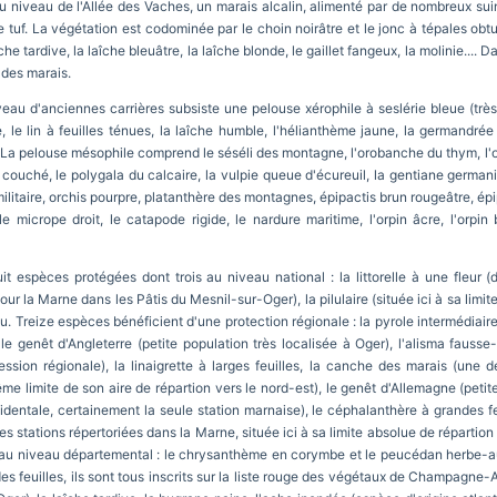
u niveau de l'Allée des Vaches, un marais alcalin, alimenté par de nombreux suin
 tuf. La végétation est codominée par le choin noirâtre et le jonc à tépales obt
che tardive, la laîche bleuâtre, la laîche blonde, le gaillet fangeux, la molinie...
 des marais.
veau d'anciennes carrières subsiste une pelouse xérophile à seslérie bleue (tr
e, le lin à feuilles ténues, la laîche humble, l'hélianthème jaune, la germandré
c. La pelouse mésophile comprend le séséli des montagne, l'orobanche du thym, l'
se couché, le polygala du calcaire, la vulpie queue d'écureuil, la gentiane germ
litaire, orchis pourpre, platanthère des montagnes, épipactis brun rougeâtre, épip
 micrope droit, le catapode rigide, le nardure maritime, l'orpin âcre, l'orpin b
it espèces protégées dont trois au niveau national : la littorelle à une fleur (
 la Marne dans les Pâtis du Mesnil-sur-Oger), la pilulaire (située ici à sa limite
eau. Treize espèces bénéficient d'une protection régionale : la pyrole intermédiair
 le genêt d'Angleterre (petite population très localisée à Oger), l'alisma fausse
sion régionale), la linaigrette à larges feuilles, la canche des marais (une d
e limite de son aire de répartion vers le nord-est), le genêt d'Allemagne (petite
identale, certainement la seule station marnaise), le céphalanthère à grandes fe
tations répertoriées dans la Marne, située ici à sa limite absolue de répartion ve
u niveau départemental : le chrysanthème en corymbe et le peucédan herbe-aux
des feuilles, ils sont tous inscrits sur la liste rouge des végétaux de Champagn