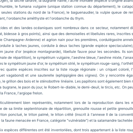
ger), la laîche tardive, la bugrane naine, l'ache inondée (espèce d'origine atlant
 humble, le fumana vulgaire (unique station connue du département), le catapod
seules stations du nord de la France), le baguenaudier, la vulpie queue de ren
pant, l'orobanche améthyste et l'orobanche du thym.
acides et des landes océaniques sont nombreux dans ce secteur, notamment div
, bidesse à gros points), ainsi que des demoiselles et libellules rares, inscrites s
de Champagne-Ardenne) et agrion nain pour les premières, cordulégastre annel
cordulie à taches jaunes, cordulie à deux taches (grande espèce spectaculaire
rum jaune d'or (espèce montagnarde), libellule fauve pour les secondes. Ils so
nale de répartition), le sympétrum vulgaire, l'aeshne bleue, l'aeshne mixte, l'an
ttes le sympétrum jaune d'or, le sympétrum strié, le sympétrum rouge-sang, l'orthétr
c quatre espèces inscrites sur la liste rouge régionale : un criquet coloré, l
quet vagabond) et une sauterelle (ephippigère des vignes). On y rencontre ég
, le grillon des bois et le sténobothre linéaire. Les papillons sont également bi
 la bugrane, le paon du jour, le Robert-le-diable, le demi-deuil, le tircis, etc. On p
a France, l'argiope frelon.
iculièrement bien représentés, notamment lors de la reproduction dans les ma
he de sa limite septentrionale de répartition, grenouille rousse et petite grenoui
iton ponctué, le triton palmé, le triton crêté (inscrit à l'annexe II de la conven
de la faune menacée en France, catégorie "vulnérable") et la salamandre tachetée (
six espèces différentes ont été inventoriées, dont trois appartenant à la liste roug