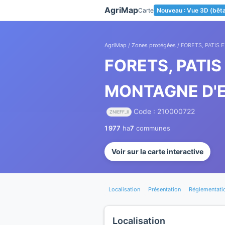
Panneau de gestion des cookies
AgriMap
Carte
Nouveau : Vue 3D (bêt
AgriMap
/
Zones protégées
/ FORETS, PATIS
FORETS, PATIS
MONTAGNE D'
Code : 210000722
ZNIEFF_II
1 977
ha
7
communes
Voir sur la carte interactive
Localisation
Présentation
Réglementati
Localisation