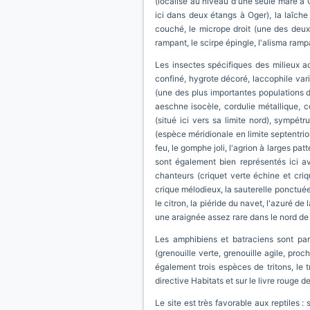
(localisé au niveau d'une seule mare à O
ici dans deux étangs à Oger), la laîche
couché, le micrope droit (une des deux 
rampant, le scirpe épingle, l'alisma ram
Les insectes spécifiques des milieux 
confiné, hygrote décoré, laccophile varié
(une des plus importantes populations 
aeschne isocèle, cordulie métallique, 
(situé ici vers sa limite nord), sympét
(espèce méridionale en limite septentrio
feu, le gomphe joli, l'agrion à larges pa
sont également bien représentés ici ave
chanteurs (criquet verte échine et cri
crique mélodieux, la sauterelle ponctuée
le citron, la piéride du navet, l'azuré de
une araignée assez rare dans le nord de l
Les amphibiens et batraciens sont part
(grenouille verte, grenouille agile, proc
également trois espèces de tritons, le tr
directive Habitats et sur le livre rouge 
Le site est très favorable aux reptiles : 