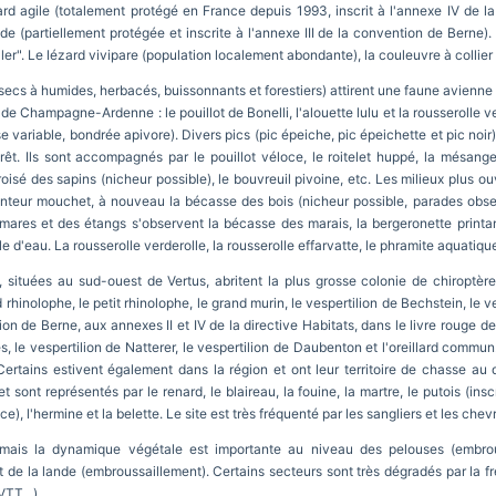
zard agile (totalement protégé en France depuis 1993, inscrit à l'annexe IV de la 
e (partiellement protégée et inscrite à l'annexe III de la convention de Berne). I
er". Le lézard vivipare (population localement abondante), la couleuvre à collier 
secs à humides, herbacés, buissonnants et forestiers) attirent une faune avienne b
de Champagne-Ardenne : le pouillot de Bonelli, l'alouette lulu et la rousserolle 
 variable, bondrée apivore). Divers pics (pic épeiche, pic épeichette et pic noir), 
êt. Ils sont accompagnés par le pouillot véloce, le roitelet huppé, la mésange
isé des sapins (nicheur possible), le bouvreuil pivoine, etc. Les milieux plus ouv
enteur mouchet, à nouveau la bécasse des bois (nicheur possible, parades obser
ares et des étangs s'observent la bécasse des marais, la bergeronette printani
le d'eau. La rousserolle verderolle, la rousserolle effarvatte, le phramite aquatiqu
, situées au sud-ouest de Vertus, abritent la plus grosse colonie de chiroptèr
rhinolophe, le petit rhinolophe, le grand murin, le vespertilion de Bechstein, le ve
tion de Berne, aux annexes II et IV de la directive Habitats, dans le livre rouge
, le vespertilion de Natterer, le vespertilion de Daubenton et l'oreillard commun. 
ins estivent également dans la région et ont leur territoire de chasse au de
ont représentés par le renard, le blaireau, la fouine, la martre, le putois (inscr
, l'hermine et la belette. Le site est très fréquenté par les sangliers et les chevr
 mais la dynamique végétale est importante au niveau des pelouses (embro
t de la lande (embroussaillement). Certains secteurs sont très dégradés par la 
TT...).