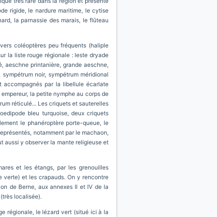
ique très rare dans la région et présente
e rigide, le nardure maritime, le cytise
ard, la parnassie des marais, le flûteau
ers coléoptères peu fréquents (haliple
ur la liste rouge régionale : leste dryade
é, aeschne printanière, grande aeschne,
), sympétrum noir, sympétrum méridional
nt accompagnés par la libellule écarlate
ax empereur, la petite nymphe au corps de
um réticulé... Les criquets et sauterelles
'oedipode bleu turquoise, deux criquets
alement le phanéroptère porte-queue, le
en représentés, notamment par le machaon,
eut aussi y observer la mante religieuse et
res et les étangs, par les grenouilles
lle verte) et les crapauds. On y rencontre
tion de Berne, aux annexes II et IV de la
très localisée).
e régionale, le lézard vert (situé ici à la