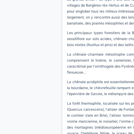
villages de Bergères-lès-Vertus et de Cu
pour englober tous les milieux intéressan
largement, on y rencontre aussi des land
banalisée, des prairies mésophiles et d
Les principaux types forestiers de la 
sessiliflore sur sols acides, chênaie-
bois mixtes (feuillus et pins) et des tail
La chênaie-charmaie mésotrophe compre
comprennent le troène, le camerisier, 
caractérisé par l'ornithogale des Pyrénée
flexueuse...
La chênaie acidiphile est essentielleme
la bourdaine, le chèvrefeuille rampant et
l'épervière de Savoie, le mélampyre des pr
La forêt thermophile, localisée sur les 
(Quercus calvescens), l'alisier de Fonta
le cormier (rare en Brie), l'alisier torm
viorne mancienne, le noisetier, l'orrme 
des montagnes (médioeuropéenne en limi
vivace, l'hellébore fétide, le sceau de