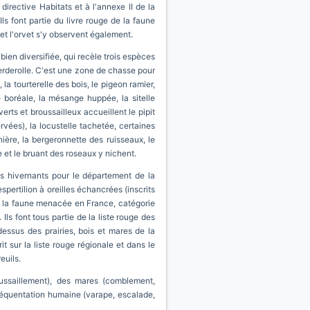
directive Habitats et à l'annexe II de la
ls font partie du livre rouge de la faune
et l'orvet s'y observent également.
ien diversifiée, qui recèle trois espèces
verderolle. C'est une zone de chasse pour
la tourterelle des bois, le pigeon ramier,
 boréale, la mésange huppée, la sitelle
erts et broussailleux accueillent le pipit
vées), la locustelle tachetée, certaines
ère, la bergeronnette des ruisseaux, le
e et le bruant des roseaux y nichent.
es hivernants pour le département de la
spertilion à oreilles échancrées (inscrits
 de la faune menacée en France, catégorie
Ils font tous partie de la liste rouge des
ssus des prairies, bois et mares de la
it sur la liste rouge régionale et dans le
euils.
ussaillement), des mares (comblement,
fréquentation humaine (varape, escalade,