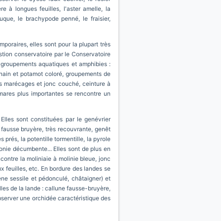
à longues feuilles, l'aster amelle, la
auque, le brachypode penné, le fraisier,
oraires, elles sont pour la plupart très
estion conservatoire par le Conservatoire
 groupements aquatiques et amphibies :
er nain et potamot coloré, groupements de
des marécages et jonc couché, ceinture à
 mares plus importantes se rencontre un
Elles sont constituées par le genévrier
 fausse bruyère, très recouvrante, genêt
 prés, la potentille tormentille, la pyrole
honie décumbente... Elles sont de plus en
contre la moliniaie à molinie bleue, jonc
x feuilles, etc. En bordure des landes se
êne sessile et pédonculé, châtaigner) et
es de la lande : callune fausse-bruyère,
bserver une orchidée caractéristique des