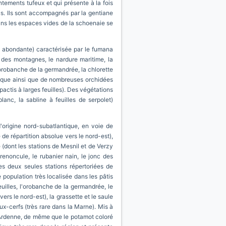
tements tufeux et qui présente à la fois
us. Ils sont accompagnés par la gentiane
. Dans les espaces vides de la schoenaie se
ès abondante) caractérisée par le fumana
e des montagnes, le nardure maritime, la
orobanche de la germandrée, la chlorette
anique ainsi que de nombreuses orchidées
actis à larges feuilles). Des végétations
lanc, la sabline à feuilles de serpolet)
d'origine nord-subatlantique, en voie de
 de répartition absolue vers le nord-est),
e (dont les stations de Mesnil et de Verzy
-renoncule, le rubanier nain, le jonc des
es deux seules stations répertoriées de
 population très localisée dans les pâtis
uilles, l'orobanche de la germandrée, le
rs le nord-est), la grassette et le saule
-cerfs (très rare dans la Marne). Mis à
e-Ardenne, de même que le potamot coloré