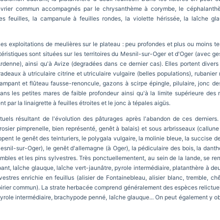
enévrier commun accompagnés par le chrysanthème à corymbe, le céphalanthère 
s feuilles, la campanule à feuilles rondes, la violette hérissée, la laîche gl
 exploitations de meulières sur le plateau : peu profondes et plus ou moins temp
éristiques sont situées sur les territoires du Mesnil-sur-Oger et d'Oger (avec g
nne), ainsi qu'à Avize (degradées dans ce dernier cas). Elles portent divers
adeaux à utriculaire citrine et utriculaire vulgaire (belles populations), rubani
u rampant et flûteau fausse-renoncule, gazons à scirpe épingle, pilulaire, jonc 
ans les petites mares de faible profondeur ainsi qu'à la limite supérieure des
r la linaigrette à feuilles étroites et le jonc à tépales aigüs.
uels résultant de l'évolution des pâturages après l'abandon de ces derniers. 
ier pimprenelle, bien représenté, genêt à balais) et sous arbrisseaux (callune
ent le genêt des teinturiers, le polygala vulgaire, la molinie bleue, la succise des
Mesnil-sur-Oger), le genêt d'allemagne (à Oger), la pédiculaire des bois, la dant
embles et les pins sylvestres. Très ponctuellementent, au sein de la lande, se ren
nt, laîche glauque, laîche vert-jaunâtre, pyrole intermédiaire, platanthère à deu
stres enrichie en feuillus (alisier de Fontainebleau, alisier blanc, tremble, ch
poirier commun). La strate herbacée comprend généralement des espèces relictuell
 pyrole intermédiaire, brachypode penné, laîche glauque... On peut également y o