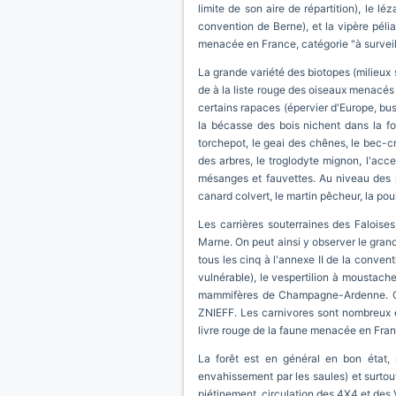
limite de son aire de répartition), le lé
convention de Berne), et la vipère péliad
menacée en France, catégorie "à surveill
La grande variété des biotopes (milieux 
de à la liste rouge des oiseaux menacés 
certains rapaces (épervier d'Europe, buse
la bécasse des bois nichent dans la for
torchepot, le geai des chênes, le bec-cro
des arbres, le troglodyte mignon, l'acc
mésanges et fauvettes. Au niveau des m
canard colvert, le martin pêcheur, la pou
Les carrières souterraines des Faloises
Marne. On peut ainsi y observer le grand 
tous les cinq à l'annexe II de la conven
vulnérable), le vespertilion à moustaches
mammifères de Champagne-Ardenne. Certa
ZNIEFF. Les carnivores sont nombreux et s
livre rouge de la faune menacée en France)
La forêt est en général en bon état,
envahissement par les saules) et surtou
piétinement, circulation des 4X4 et des V