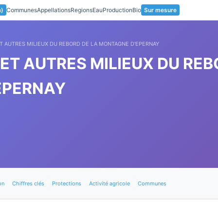
a)
Communes
Appellations
Regions
Eau
Production
Bio
Sur mesure
 ET AUTRES MILIEUX DU REBORD DE LA MONTAGNE D'EPERNAY
 ET AUTRES MILIEUX DU REB
EPERNAY
on
Chiffres clés
Protections
Activité agricole
Communes