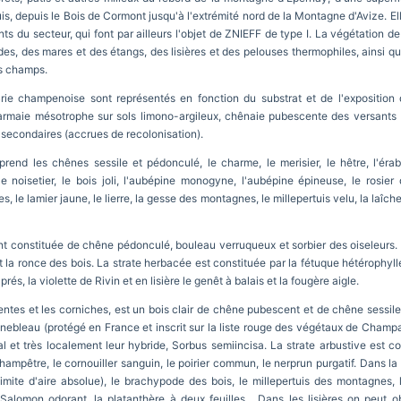
is, depuis le Bois de Cormont jusqu'à l'extrémité nord de la Montagne d'Avize. E
ts du secteur, qui font par ailleurs l'objet de ZNIEFF de type I. La végétation de
es, des mares et des étangs, des lisières et des pelouses thermophiles, ainsi qu
es champs.
Brie champenoise sont représentés en fonction du substrat et de l'exposition
charmaie mésotrophe sur sols limono-argileux, chênaie pubescente des versants
lis secondaires (accrues de recolonisation).
nd les chênes sessile et pédonculé, le charme, le merisier, le hêtre, l'érab
le noisetier, le bois joli, l'aubépine monogyne, l'aubépine épineuse, le rosie
s, le lamier jaune, le lierre, la gesse des montagnes, le millepertuis velu, la laîc
nt constituée de chêne pédonculé, bouleau verruqueux et sorbier des oiseleurs. 
 la ronce des bois. La strate herbacée est constituée par la fétuque hétérophylle,
és, la violette de Rivin et en lisière le genêt à balais et la fougère aigle.
pentes et les corniches, est un bois clair de chêne pubescent et de chêne sessil
inebleau (protégé en France et inscrit sur la liste rouge des végétaux de Champa
inal et très localement leur hybride, Sorbus semiincisa. La strate arbustive est c
champêtre, le cornouiller sanguin, le poirier commun, le nerprun purgatif. Dans l
te d'aire absolue), le brachypode des bois, le millepertuis des montagnes, l
 Salomon odorant, la platanthère à deux feuilles... Dans les lisières on peut ob