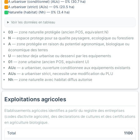
A urbaniser (conditionnel) (AUc) — 0% (30.7 ha)
A urbaniser (strict) (AUs) — 0% (20.5 ha)
Naturelle (habitat) (Nh) — 0% (3.4 ha)
Voir les données en tableau
03
— zone naturelle protégée (ancien POS, equivalent N)
N
— espace protege pour sa qualite paysagere, ecologique ou forestiere
A
— zone protégée en raison du potentiel agronomique, biologique ou
économique des terres
U
— secteur deja urbanise ou desservi par les equipements
01
— zone urbaine (ancien POS, equivalent U)
AUc
— a urbaniser, ouverture conditionnee aux equipements existants
AUs
— a urbaniser strict, necessite une modification du PLU
Nh
— zone naturelle avec habitat diffus autorise
Exploitations agricoles
Etablissements agricoles identifies a partir du registre des entreprises
(codes d’activite agricole), des declarations de cultures et des certifications
en agriculture biologique.
Total
1100