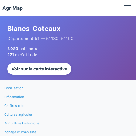
Panneau de gestion des cookies
AgriMap
Blancs-Coteaux
Département 51 — 51130, 51190
3 080
habitants
221
m d'altitude
Voir sur la carte interactive
Localisation
Présentation
Chiffres clés
Cultures agricoles
Agriculture biologique
Zonage d'urbanisme