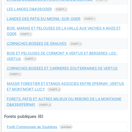
LES LANDES D&#39;OGER
ZNIEFF_I
LANDES DES PATIS DU MESNIL-SUR-OGER
ZNIEFF_I
BOIS, MARAIS ET PELOUSES DE LA HALLE AUX VACHES A AVIZE ET
OGER
ZNIEFF_I
CORNICHES BOISEES DE GRAUVES
ZNIEFF_I
BOIS ET PELOUSES DE CORMONT A VERTUS ET BERGERES-LES-
VERTUS
ZNIEFF_I
CORNICHES BOISEES ET CARRIERES SOUTERRAINES DE VERTUS
ZNIEFF_I
MASSIF FORESTIER ET ETANGS ASSOCIES ENTRE EPERNAY, VERTUS
ET MONTMORT-LUCY
ZNIEFF_II
FORETS, PATIS ET AUTRES MILIEUX DU REBORD DE LA MONTAGNE
D&#39;EPERNAY
ZNIEFF_II
Forets publiques (6)
Forêt Communale de Soulières
publique