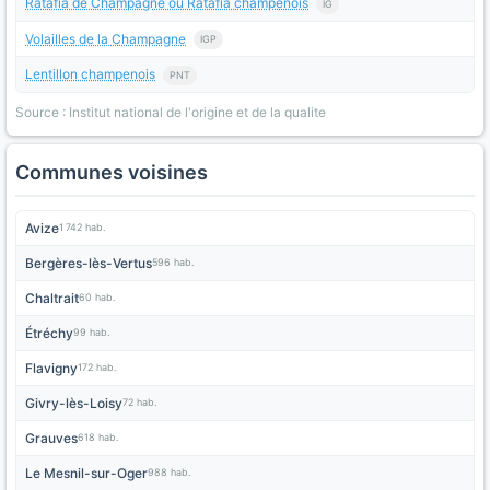
Ratafia de Champagne ou Ratafia champenois
IG
Volailles de la Champagne
IGP
Lentillon champenois
PNT
Source : Institut national de l'origine et de la qualite
Communes voisines
Avize
1 742 hab.
Bergères-lès-Vertus
596 hab.
Chaltrait
60 hab.
Étréchy
99 hab.
Flavigny
172 hab.
Givry-lès-Loisy
72 hab.
Grauves
618 hab.
Le Mesnil-sur-Oger
988 hab.