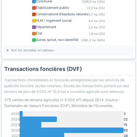
Commune
1008.6 ha (16%)
Établissement public
12.2 ha (0%)
Conservatoire d'espaces naturels
5.7 ha (0%)
HLM / logement social
4.2 ha (0%)
Département
2.6 ha (0%)
État
1.9 ha (0%)
Autres (privé, non identifié)
5385.2 ha (84%)
Voir les données en tableau
Transactions foncières (DVF)
Transactions immobilieres et foncieres enregistrees par les services de
publicite fonciere (actes notaries). Seules les transactions portant sur des
terrains de plus de 5 000 m² (0,5 ha) a vocation agricole sont retenues.
375 ventes de terrains agricoles (≥ 5 000 m²) depuis 2014. Source :
Demandes de Valeurs Foncieres (DVF), Ministère de l'Economie.
2025
3
2024
32
2023
19
2022
89
2021
38