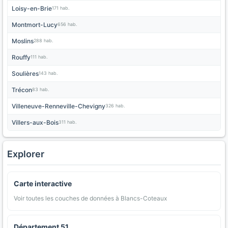
Loisy-en-Brie
171 hab.
Montmort-Lucy
656 hab.
Moslins
288 hab.
Rouffy
111 hab.
Soulières
143 hab.
Trécon
83 hab.
Villeneuve-Renneville-Chevigny
326 hab.
Villers-aux-Bois
311 hab.
Explorer
Carte interactive
Voir toutes les couches de données à Blancs-Coteaux
Département 51