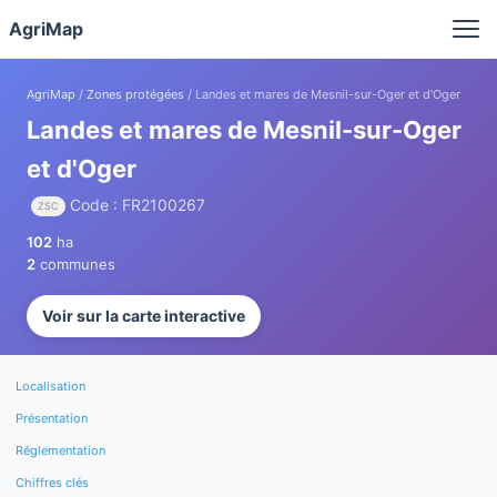
Panneau de gestion des cookies
AgriMap
AgriMap
/
Zones protégées
/ Landes et mares de Mesnil-sur-Oger et d'Oger
Landes et mares de Mesnil-sur-Oger
et d'Oger
Code : FR2100267
ZSC
102
ha
2
communes
Voir sur la carte interactive
Localisation
Présentation
Réglementation
Chiffres clés