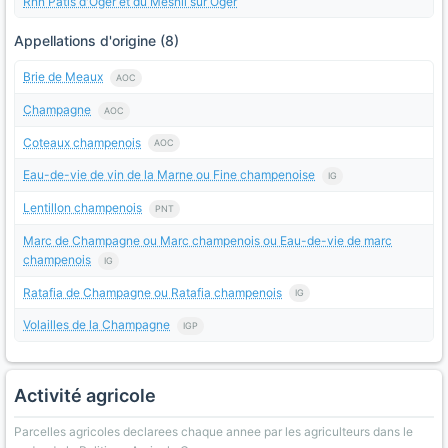
Rnn Pâtis d'Oger et du Mesnil sur Oger
Appellations d'origine (8)
Brie de Meaux
AOC
Champagne
AOC
Coteaux champenois
AOC
Eau-de-vie de vin de la Marne ou Fine champenoise
IG
Lentillon champenois
PNT
Marc de Champagne ou Marc champenois ou Eau-de-vie de marc
champenois
IG
Ratafia de Champagne ou Ratafia champenois
IG
Volailles de la Champagne
IGP
Activité agricole
Parcelles agricoles declarees chaque annee par les agriculteurs dans le