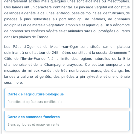
généralement acides mais quelques unes sont alcalines ou mésotrophes.
Ces landes ont un caractère continental. Le paysage végétal est constitué
de landes à genêts, à callunes, entrecoupées de molinaies, de fruticaies, de
pinèdes à pins sylvestres au port rabougri, de hêtraies, de chênaies
acidiphiles et de mares à végétation amphibie et aquatique. On y dénombre
de nombreuses espèces végétales et animales rares ou protégées ou rares
dans les plaines de France.
Les Pâtis d'Oger et du Mesnil-sur-Oger sont situés sur un plateau
culminant à une hauteur de 245 mètres constituant la cuesta dénommée "
Côte de l'Ile-de-France ", à la limite des régions naturelles de la Brie
champenoise et de la Champagne crayeuse. Ce secteur comporte une
mosaïque de milieux variés : de très nombreuses mares, des étangs, les
landes à callune et genêts, des pinèdes à pin sylvestre et une chênaie
sessiliflore.
Carte de l'agriculture biologique
Parcelles et opérateurs certifiés bio
Carte des annonces foncières
Biens agricoles et ruraux en vente