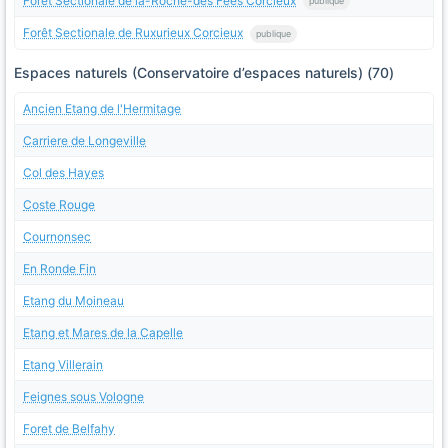
Forêt Sectionale de la-Roche-des Fées Corcieux
publique
Forêt Sectionale de Ruxurieux Corcieux
publique
Espaces naturels (Conservatoire d’espaces naturels) (70)
Ancien Etang de l'Hermitage
Carriere de Longeville
Col des Hayes
Coste Rouge
Cournonsec
En Ronde Fin
Etang du Moineau
Etang et Mares de la Capelle
Etang Villerain
Feignes sous Vologne
Foret de Belfahy