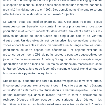
le site : la Bondrée apivore dont la présence est diffuse et la Cigogne noire
susceptible de nicher au moins occasionnellement (une tentative connue à
proximité immédiate du site en 1999). Des compléments d'inventaire seront
effectués lors de l'élaboration du document d'objectifs.
Le Grand Tétras est l'espèce phare du site. C'est aussi l'espèce la plus
menacée car en régression constante. Il ne reste plus que trois noyaux de
population relativement importants, deux d'entre eux étant centrés sur les
réseves naturelles de Tanet-Gazon du Faing d'une part et de Ventron
d'autre part. Un des objectifs est de favoriser les connexions entre les
zones encore favorables et donc de permettre un échange entre les sous-
populations de cette espèce très sédentaire. Cet objectif explique la
présence au sein de la ZPS de petits secteurs ponctuels susceptibles de
jouer le rôle de zones-relais. A noter qu'ils'agit ici de la sous-espèce major
(population estimée à moins de 300 mâles) confinée aux massifs de l'Est de
la France (Vosges, Jura et de façon très marginale Alpes) bien distincte de
la sous-espèce pyrénéenne aquitanicus.
Site éclaté qui concerne une partie du massif vosgien sur le versant lorrain.
Il comprend presque exclusivement des milieux forestiers qui s'étagent
entre 450 et 1250 mètres d'altitude depuis la hêtraie-sapinière jusqu'à la
hêtraie d'altitude qui, dans le massif, "coiffe" la forêt à dominante de
résineux. D'autres milieux occupent des surfaces plus réduites : les
tourbières acides et les landes subalpines appelées localement "hautes