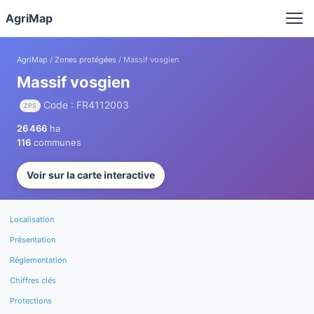
Panneau de gestion des cookies
AgriMap
AgriMap
/
Zones protégées
/ Massif vosgien
Massif vosgien
Code : FR4112003
ZPS
26 466
ha
116
communes
Voir sur la carte interactive
Localisation
Présentation
Réglementation
Chiffres clés
Protections