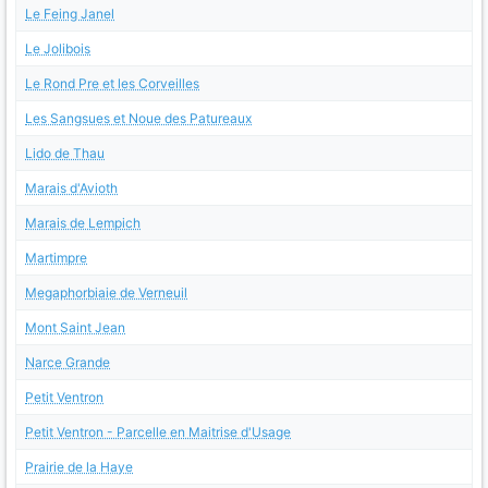
Le Feing Janel
Le Jolibois
Le Rond Pre et les Corveilles
Les Sangsues et Noue des Patureaux
Lido de Thau
Marais d'Avioth
Marais de Lempich
Martimpre
Megaphorbiaie de Verneuil
Mont Saint Jean
Narce Grande
Petit Ventron
Petit Ventron - Parcelle en Maitrise d'Usage
Prairie de la Haye