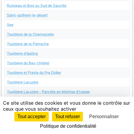
Ruisseau et Bois au Sud de Sauville
Saint-guilhem-le-desert
See
Tourbiere de la Chennezelle
Tourbiere de la Pierrache
Tourbiere d'Ippling
Tourbiere du Bas-chitelet
Tourbiere et Prairie du Pre Didier
Tourbiere Lacustre
Tourbiere Lacustre - Parcelle en Maitrise d'Usage
Tourbieres d'Artimont et de Breitzhouse
Ce site utilise des cookies et vous donne le contrôle sur
ceux que vous souhaitez activer
Vallee de la Plaine
Tout accepter
Tout refuser
Personnaliser
Weid
Politique de confidentialité
Weid - Parcelle en Maitrise d'Usage