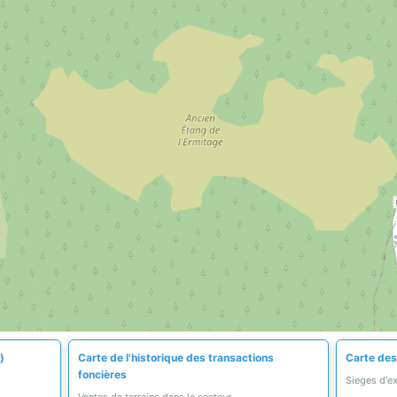
)
Carte de l'historique des transactions
Carte des
foncières
Sieges d'e