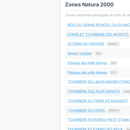
Zones Natura 2000
Zones naturelles protegees au titre du 
BOIS DU GRAND RONCEY, DU PLANO
ETANG ET TOURBIERE DES MUROTS
LE FEING DU GRAVIER
ZNIEFF_I
Massif vosgien
ZPS
Plateau des mille étangs
ZPS
Plateau des mille étangs
ZSC
TOURBIERE DE L&#39;ANCIEN ETAN
TOURBIERE DES FAUX GEANTS
ZNIE
TOURBIERE DU FEING DE MOUGEOT
TOURBIERE EN CORFE
ZNIEFF_I
TOURBIERE EN RONDE FIN ET ETAN
TOURBIERE ET ETANG DES PEUX
ZN