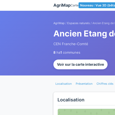
Panneau de gestion des cookies
AgriMap
Carte
Nouveau : Vue 3D (bêt
AgriMap
/
Espaces naturels
/ Ancien Etang de 
Ancien Etang d
CEN Franche-Comté
8
ha
1
communes
Voir sur la carte interactive
Localisation
Présentation
Chiffres clés
Localisation