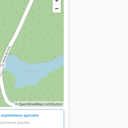
© OpenStreetMap contributors
 exploitations agricoles
xploitations proches