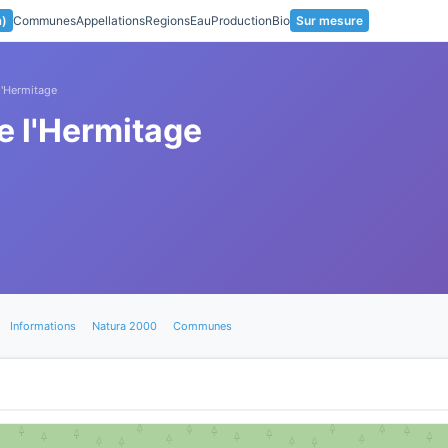
a)
Communes
Appellations
Regions
Eau
Production
Bio
Sur mesure
l'Hermitage
e l'Hermitage
Informations
Natura 2000
Communes