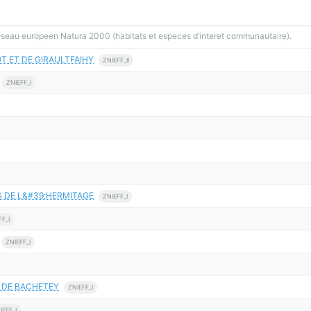
reseau europeen Natura 2000 (habitats et especes d’interet communautaire).
T ET DE GIRAULTFAIHY
ZNIEFF_II
ZNIEFF_I
G DE L&#39;HERMITAGE
ZNIEFF_I
FF_I
ZNIEFF_I
G DE BACHETEY
ZNIEFF_I
IEFF_I