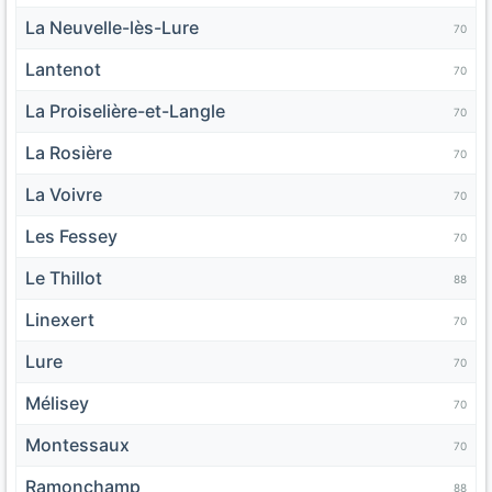
La Neuvelle-lès-Lure
70
Lantenot
70
La Proiselière-et-Langle
70
La Rosière
70
La Voivre
70
Les Fessey
70
Le Thillot
88
Linexert
70
Lure
70
Mélisey
70
Montessaux
70
Ramonchamp
88