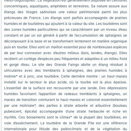
méso-oligotrophes*. La végétation est généralement disposée en ceintures
concentriques, aquatiques, amphibies et terrestres. Sa nature assure aux
étangs des Vosges saônoises une valeur patrimoniale parmi les plus
précieuses de France. Les étangs sont parfois accompagnés de prairies
humides et de tourbières qui ajoutent à la valeur du site. Les tourbières sont
des zones humides particulières qui se caractérisent par un niveau d’eau
constant et par un sol généré à partir de l’accumulation de sphaignes se
décomposant à la base et se transformant lentement en matière organique
puis en tourbe. Elles sont un maillon essentiel pour de nombreuses espèces
de par leur connexion avec d’autres milieux (bois, landes, étangs). Elles
recèlent un cortège d’espèces peu fréquentes et adaptées à un milieu froid
et gorgé d’eau. Le site des Grands Faings abrite un étang résiduel à
utriculaires avec des tremblants à sphaignes, des prairies humides à
molinie* et à jonc, une tourbière. Cette dernière montre : un haut-marais
installé sur le secteur le plus acide, où la tourbe est la plus épaisse.
L’essentiel de la surface est recouverte par une lande. Des dépressions
humides favorisent l’apparition de radeaux tremblants à sphaignes, un
marais de transition ceinturant le haut-marais et colonisé essentiellement
par une moliniaie*, des parties à strate arborée et arbustive (bouleau
pubescent, épicéa) accompagnée d’une strate herbacée et riche en
myrtille. Ces boisements sont le climax* de la plupart des tourbières, en
voie d’assèchement. La tourbière de la Grande Pile est une référence
internationale pour l’étude des paléoclimats et de la végétation du