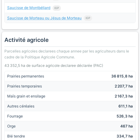
Saucisse de Montbéliard
IGP
Saucisse de Morteau ou Jésus de Morteau
IGP
Activité agricole
Parcelles agricoles declarees chaque annee par les agriculteurs dans le
cadre de la Politique Agricole Commune.
43 352,5 ha de surface agricole declaree déclarée (PAC)
Prairies permanentes
36 815,8 ha
Prairies temporaires
2 207,7 ha
Maïs grain et ensilage
2 167,3 ha
Autres céréales
611,1 ha
Fourrage
526,3 ha
Orge
467 ha
Blé tendre
334,7 ha