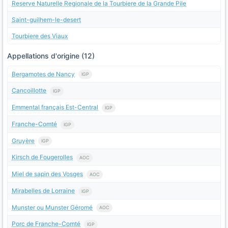
Reserve Naturelle Regionale de la Tourbiere de la Grande Pile
Saint-guilhem-le-desert
Tourbiere des Viaux
Appellations d'origine (12)
Bergamotes de Nancy
IGP
Cancoillotte
IGP
Emmental français Est-Central
IGP
Franche-Comté
IGP
Gruyère
IGP
Kirsch de Fougerolles
AOC
Miel de sapin des Vosges
AOC
Mirabelles de Lorraine
IGP
Munster ou Munster Géromé
AOC
Porc de Franche-Comté
IGP