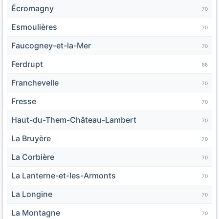
Écromagny
70
Esmoulières
70
Faucogney-et-la-Mer
70
Ferdrupt
88
Franchevelle
70
Fresse
70
Haut-du-Them-Château-Lambert
70
La Bruyère
70
La Corbière
70
La Lanterne-et-les-Armonts
70
La Longine
70
La Montagne
70