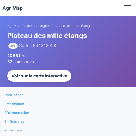
Panneau de gestion des cookies
AgriMap
AgriMap
/
Zones protégées
/ Plateau des mille étangs
Plateau des mille étangs
Code : FR4312028
ZPS
20 584
ha
37
communes
Voir sur la carte interactive
Localisation
Présentation
Réglementation
Chiffres clés
Protections