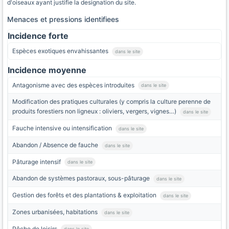
d'oiseaux ayant justifie la designation du site.
Menaces et pressions identifiees
Incidence forte
Espèces exotiques envahissantes
dans le site
Incidence moyenne
Antagonisme avec des espèces introduites
dans le site
Modification des pratiques culturales (y compris la culture perenne de
produits forestiers non ligneux : oliviers, vergers, vignes…)
dans le site
Fauche intensive ou intensification
dans le site
Abandon / Absence de fauche
dans le site
Pâturage intensif
dans le site
Abandon de systèmes pastoraux, sous-pâturage
dans le site
Gestion des forêts et des plantations & exploitation
dans le site
Zones urbanisées, habitations
dans le site
Pêche de loisirs
dans le site