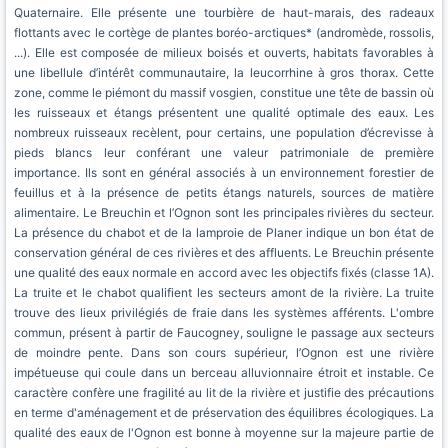
Quaternaire. Elle présente une tourbière de haut-marais, des radeaux
flottants avec le cortège de plantes boréo-arctiques* (andromède, rossolis,
...). Elle est composée de milieux boisés et ouverts, habitats favorables à
une libellule d’intérêt communautaire, la leucorrhine à gros thorax. Cette
zone, comme le piémont du massif vosgien, constitue une tête de bassin où
les ruisseaux et étangs présentent une qualité optimale des eaux. Les
nombreux ruisseaux recèlent, pour certains, une population d’écrevisse à
pieds blancs leur conférant une valeur patrimoniale de première
importance. Ils sont en général associés à un environnement forestier de
feuillus et à la présence de petits étangs naturels, sources de matière
alimentaire. Le Breuchin et l’Ognon sont les principales rivières du secteur.
La présence du chabot et de la lamproie de Planer indique un bon état de
conservation général de ces rivières et des affluents. Le Breuchin présente
une qualité des eaux normale en accord avec les objectifs fixés (classe 1A).
La truite et le chabot qualifient les secteurs amont de la rivière. La truite
trouve des lieux privilégiés de fraie dans les systèmes afférents. L'ombre
commun, présent à partir de Faucogney, souligne le passage aux secteurs
de moindre pente. Dans son cours supérieur, l’Ognon est une rivière
impétueuse qui coule dans un berceau alluvionnaire étroit et instable. Ce
caractère confère une fragilité au lit de la rivière et justifie des précautions
en terme d'aménagement et de préservation des équilibres écologiques. La
qualité des eaux de l'Ognon est bonne à moyenne sur la majeure partie de