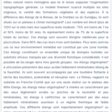
milieu naturel moins homogène que ne le laisse supposer l'organisation
topographique générale. Le modelé finement nuancé multiplie les sites
originaux, la variété des formations végétales et des espèces. À la
différence des étangs de la Bresse, de la Dombes ou du Sundgau, ils sont
situés sur un plateau à climat montagnard*. Leur nombre est élevé (plus de
1200 sur le site) mais leur superficie reste modeste : 75% ont moins de 1 ha
et 50% moins de 50 ares. Ils représentent moins de 7% de la superficie
totale du secteur. Ces étangs sont souvent d’origine médiévale pour la
pisciculture. Dans 90% des cas leurs rives sont boisées. Plus rares sont les
cas où leur environnement immédiat est constitué par une zone humide.
Ces étangs constituent un ensemble unique de biotopes humides sur
substrats siliceux marqués par une diversité floristique considérable. Il est
possible de les ranger dans trois grands groupes : les étangs oligotrophes*
à utriculaires présentent des eaux acides faiblement minéralisées (étang de
la Saulotte). Ils sont souvent accompagnés par une tourbière flottante à
laîche des bourbiers, andromède et nénuphar nain. Le flûteau nageant ne
subsiste en Franche-Comté que sur une seule station sur le plateau des
Mille Etangs. les étangs méso-oligotrophes* à nitelles se caractérisent par
des eaux légèrement acides ou proches de la neutralité et peu
minéralisées, les étangs à callitriches se caractérisent par des eaux
faiblement minéralisées soumises à un régime thermique de faible
amplitude. Ces différents étangs sont majoritairement oligotrophes* ou