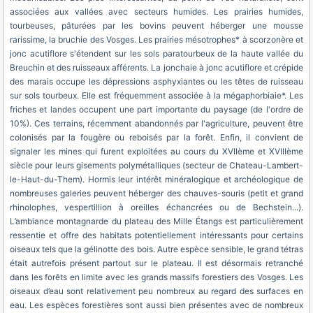
associées aux vallées avec secteurs humides. Les prairies humides,
tourbeuses, pâturées par les bovins peuvent héberger une mousse
rarissime, la bruchie des Vosges. Les prairies mésotrophes* à scorzonère et
jonc acutiflore s'étendent sur les sols paratourbeux de la haute vallée du
Breuchin et des ruisseaux afférents. La jonchaie à jonc acutiflore et crépide
des marais occupe les dépressions asphyxiantes ou les têtes de ruisseau
sur sols tourbeux. Elle est fréquemment associée à la mégaphorbiaie*. Les
friches et landes occupent une part importante du paysage (de l'ordre de
10%). Ces terrains, récemment abandonnés par l'agriculture, peuvent être
colonisés par la fougère ou reboisés par la forêt. Enfin, il convient de
signaler les mines qui furent exploitées au cours du XVIIème et XVIIIème
siècle pour leurs gisements polymétalliques (secteur de Chateau-Lambert-
le-Haut-du-Them). Hormis leur intérêt minéralogique et archéologique de
nombreuses galeries peuvent héberger des chauves-souris (petit et grand
rhinolophes, vespertillion à oreilles échancrées ou de Bechstein...).
L’ambiance montagnarde du plateau des Mille Étangs est particulièrement
ressentie et offre des habitats potentiellement intéressants pour certains
oiseaux tels que la gélinotte des bois. Autre espèce sensible, le grand tétras
était autrefois présent partout sur le plateau. Il est désormais retranché
dans les forêts en limite avec les grands massifs forestiers des Vosges. Les
oiseaux d’eau sont relativement peu nombreux au regard des surfaces en
eau. Les espèces forestières sont aussi bien présentes avec de nombreux