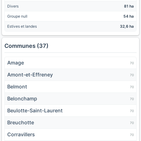
Divers
81 ha
Groupe null
54 ha
Estives et landes
32,6 ha
Communes (37)
Amage
70
Amont-et-Effreney
70
Belmont
70
Belonchamp
70
Beulotte-Saint-Laurent
70
Breuchotte
70
Corravillers
70