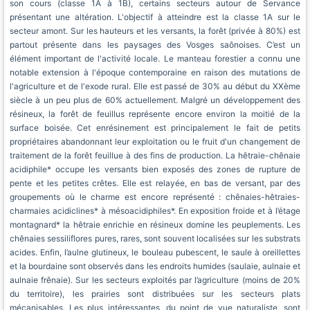
son cours (classe 1A à 1B), certains secteurs autour de Servance
présentant une altération. L'objectif à atteindre est la classe 1A sur le
secteur amont. Sur les hauteurs et les versants, la forêt (privée à 80%) est
partout présente dans les paysages des Vosges saônoises. C’est un
élément important de l'activité locale. Le manteau forestier a connu une
notable extension à l'époque contemporaine en raison des mutations de
l'agriculture et de l'exode rural. Elle est passé de 30% au début du XXème
siècle à un peu plus de 60% actuellement. Malgré un développement des
résineux, la forêt de feuillus représente encore environ la moitié de la
surface boisée. Cet enrésinement est principalement le fait de petits
propriétaires abandonnant leur exploitation ou le fruit d'un changement de
traitement de la forêt feuillue à des fins de production. La hêtraie-chênaie
acidiphile* occupe les versants bien exposés des zones de rupture de
pente et les petites crêtes. Elle est relayée, en bas de versant, par des
groupements où le charme est encore représenté : chênaies-hêtraies-
charmaies acidiclines* à mésoacidiphiles*. En exposition froide et à l’étage
montagnard* la hêtraie enrichie en résineux domine les peuplements. Les
chênaies sessiliflores pures, rares, sont souvent localisées sur les substrats
acides. Enfin, l’aulne glutineux, le bouleau pubescent, le saule à oreillettes
et la bourdaine sont observés dans les endroits humides (saulaie, aulnaie et
aulnaie frênaie). Sur les secteurs exploités par l’agriculture (moins de 20%
du territoire), les prairies sont distribuées sur les secteurs plats
mécanisables. Les plus intéressantes, du point de vue naturaliste, sont