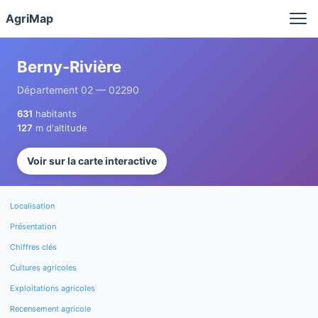
Panneau de gestion des cookies
AgriMap
Berny-Rivière
Département 02 — 02290
631
habitants
127
m d'altitude
Voir sur la carte interactive
Localisation
Présentation
Chiffres clés
Cultures agricoles
Exploitations agricoles
Recensement agricole