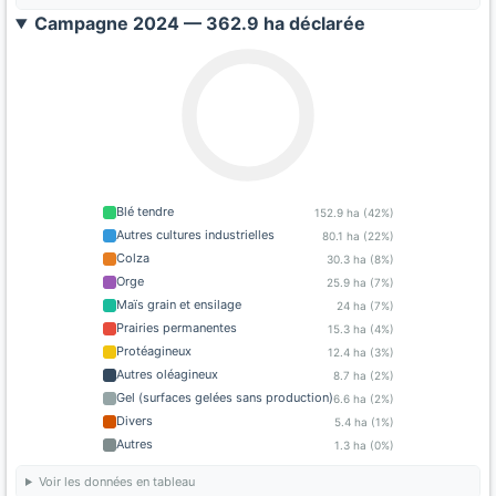
Campagne 2024 — 362.9 ha déclarée
Blé tendre
152.9 ha (42%)
Autres cultures industrielles
80.1 ha (22%)
Colza
30.3 ha (8%)
Orge
25.9 ha (7%)
Maïs grain et ensilage
24 ha (7%)
Prairies permanentes
15.3 ha (4%)
Protéagineux
12.4 ha (3%)
Autres oléagineux
8.7 ha (2%)
Gel (surfaces gelées sans production)
6.6 ha (2%)
Divers
5.4 ha (1%)
Autres
1.3 ha (0%)
Voir les données en tableau