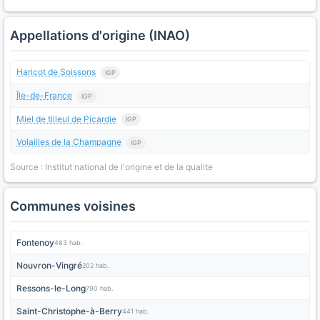
Appellations d'origine (INAO)
Haricot de Soissons
IGP
Île-de-France
IGP
Miel de tilleul de Picardie
IGP
Volailles de la Champagne
IGP
Source : Institut national de l'origine et de la qualite
Communes voisines
Fontenoy
483 hab.
Nouvron-Vingré
202 hab.
Ressons-le-Long
790 hab.
Saint-Christophe-à-Berry
441 hab.