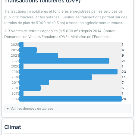
Transactions foncières (DVF)
Transactions immobilieres et foncieres enregistrees par les services de
publicite fonciere (actes notaries). Seules les transactions portant sur des
terrains de plus de 5 000 m² (0,5 ha) a vocation agricole sont retenues.
113 ventes de terrains agricoles (≥ 5 000 m²) depuis 2014. Source :
Demandes de Valeurs Foncieres (DVF), Ministère de l'Economie.
2025
1
2024
4
2023
9
2021
21
2020
1
2019
23
2018
17
2017
7
2016
5
2015
1
2014
24
Voir les données en tableau
Climat