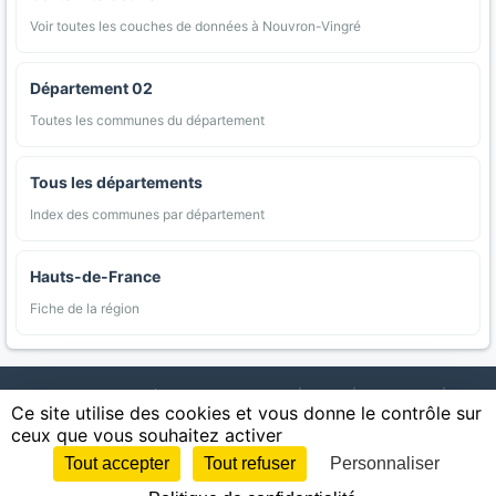
Voir toutes les couches de données à Nouvron-Vingré
Département 02
Toutes les communes du département
Tous les départements
Index des communes par département
Hauts-de-France
Fiche de la région
AgriMap — Données agricoles ouvertes
|
Carte
|
Communes
|
Ce site utilise des cookies et vous donne le contrôle sur
Appellations
|
Regions
|
Cultures
|
Zones protégées
|
Forets
|
ceux que vous souhaitez activer
Littoral
|
Espaces naturels
|
Statistiques
|
Contact
|
Mentions légales
|
Confidentialite
|
CGU
|
CGV
|
Cookies
Tout accepter
Tout refuser
Personnaliser
Sources : IGN, INSEE, Météo-France, SAFER, INRAE, BRGM, INAO, Ministère de