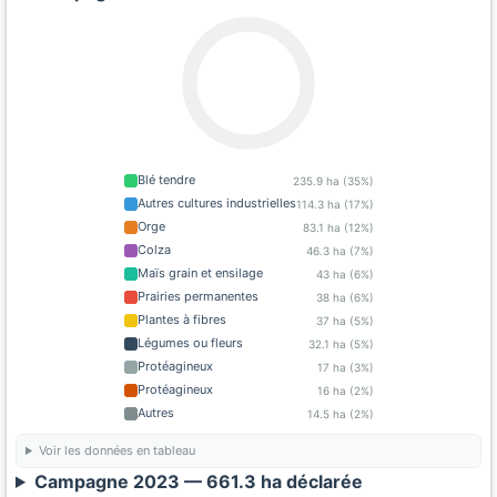
Blé tendre
235.9 ha (35%)
Autres cultures industrielles
114.3 ha (17%)
Orge
83.1 ha (12%)
Colza
46.3 ha (7%)
Maïs grain et ensilage
43 ha (6%)
Prairies permanentes
38 ha (6%)
Plantes à fibres
37 ha (5%)
Légumes ou fleurs
32.1 ha (5%)
Protéagineux
17 ha (3%)
Protéagineux
16 ha (2%)
Autres
14.5 ha (2%)
Voir les données en tableau
Campagne 2023 — 661.3 ha déclarée