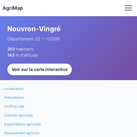
Panneau de gestion des cookies
AgriMap
Nouvron-Vingré
Département 02 — 02290
202
habitants
143
m d'altitude
Voir sur la carte interactive
Localisation
Présentation
Chiffres clés
Cultures agricoles
Exploitations agricoles
Recensement agricole