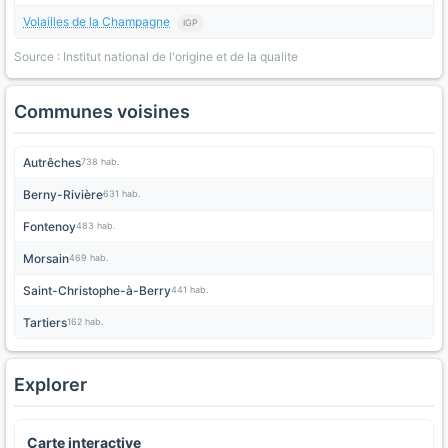
Volailles de la Champagne
IGP
Source : Institut national de l'origine et de la qualite
Communes voisines
Autrêches
738 hab.
Berny-Rivière
631 hab.
Fontenoy
483 hab.
Morsain
469 hab.
Saint-Christophe-à-Berry
441 hab.
Tartiers
162 hab.
Explorer
Carte interactive