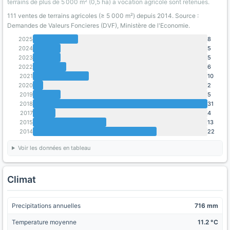
terrains de plus de 5 000 m² (0,5 ha) a vocation agricole sont retenues.
111 ventes de terrains agricoles (≥ 5 000 m²) depuis 2014. Source :
Demandes de Valeurs Foncieres (DVF), Ministère de l'Economie.
2025
8
2024
5
2023
5
2022
6
2021
10
2020
2
2019
5
2018
31
2017
4
2015
13
2014
22
Voir les données en tableau
Climat
Precipitations annuelles
716 mm
Temperature moyenne
11.2 °C