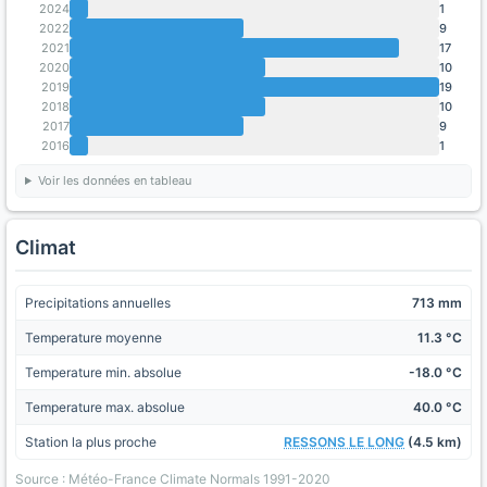
2024
1
2022
9
2021
17
2020
10
2019
19
2018
10
2017
9
2016
1
Voir les données en tableau
Climat
Precipitations annuelles
713 mm
Temperature moyenne
11.3 °C
Temperature min. absolue
-18.0 °C
Temperature max. absolue
40.0 °C
Station la plus proche
RESSONS LE LONG
(4.5 km)
Source : Météo-France Climate Normals 1991-2020