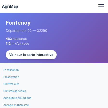
Panneau de gestion des cookies
AgriMap
Fontenoy
Département 02 — 02290
483
habitants
112
m d'altitude
Voir sur la carte interactive
Localisation
Présentation
Chiffres clés
Cultures agricoles
Agriculture biologique
Zonage d'urbanisme