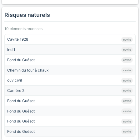
Risques naturels
10 elements recenses
Cavité 1928
cavite
Ind 1
cavite
Fond du Guésot
cavite
Chemin du four à chaux
cavite
ouv civil
cavite
Carrière 2
cavite
Fond du Guésot
cavite
Fond du Guésot
cavite
Fond du Guésot
cavite
Fond du Guésot
cavite