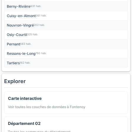
Berny-Rivière
631 hab.
Cuisy-en-Almont
361 hab.
Nouvron-Vingré
202 hab.
Osly-Courtil
325 hab.
Pernant
682 hab.
Ressons-le-Long
790 hab.
Tartiers
162 hab.
Explorer
Carte interactive
Voir toutes les couches de données à Fontenoy
Département 02
Toutes les communes du département